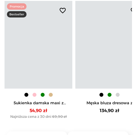
Promocja
favorite_border
favorite_b
Bestseller
Sukienka damska maxi z
Męska bluza dresowa z
bawełny z rozcięciem
kapturem rozpinana
54,90 zł
134,90 zł
Najniższa cena z 30 dni
69,90 zł