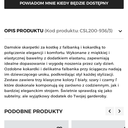
POWIADOM MNIE KIEDY BĘDZIE DOSTĘPNY
keyboard_arrow_down
OPIS PRODUKTU
(Kod produktu: CSL200-936/3)
Damskie skarpetki za kostkę z falbanką i kokardką to
połączenie elegancji i komfortu. Wykonane z miękkiej i
elastycznej bawełny z dodatkiem elastanu, zapewniają
idealne dopasowanie i wygodę noszenia przez cały dzień.
Ozdobne kokardki i delikatna falbanka przy ściągaczu nadają
im dziewczęcego uroku, podkreślając styl każdej stylizacji.
Zestaw zawiera trzy klasyczne kolory ľ biały, szary i czarny ľ
które doskonale komponują się zarówno z codziennym, jak i
bardziej eleganckim strojem. Świetnie sprawdzą się jako
subtelny, ale wyjątkowy dodatek do Twojej garderoby.
keyboard_arrow_left
keyboard_arrow_right
PODOBNE PRODUKTY
Poprzedn
Nas