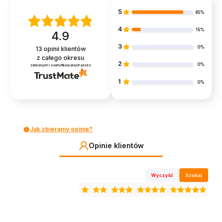
5
85%
4
15%
4.9
3
0%
13
opinii klientów
z całego okresu
2
0%
zebranych i zweryfikowanych przez
1
0%
Jak zbieramy opinie?
Opinie klientów
Wyczyść
Szukaj