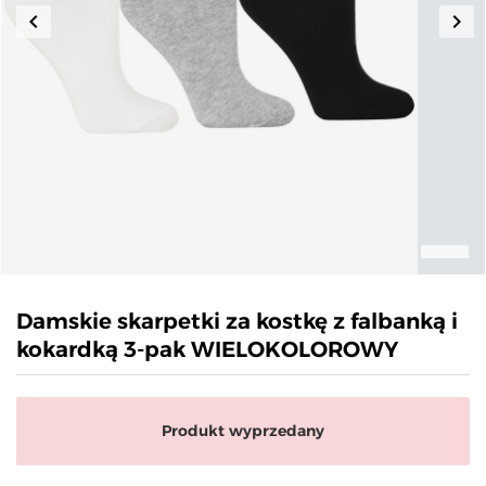
keyboard_arrow_left
keyboard_arrow_right
Poprzedni
Nas
Damskie skarpetki za kostkę z falbanką i
kokardką 3-pak WIELOKOLOROWY
Produkt wyprzedany