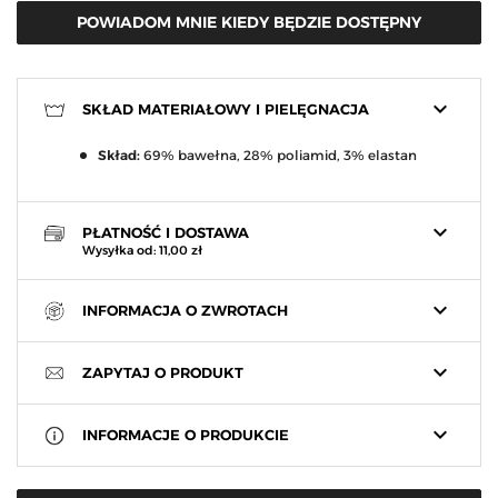
POWIADOM MNIE KIEDY BĘDZIE DOSTĘPNY
keyboard_arrow_down
SKŁAD MATERIAŁOWY I PIELĘGNACJA
Skład:
69% bawełna, 28% poliamid, 3% elastan
keyboard_arrow_down
PŁATNOŚĆ I DOSTAWA
Wysyłka od: 11,00 zł
keyboard_arrow_down
INFORMACJA O ZWROTACH
keyboard_arrow_down
ZAPYTAJ O PRODUKT
keyboard_arrow_down
INFORMACJE O PRODUKCIE