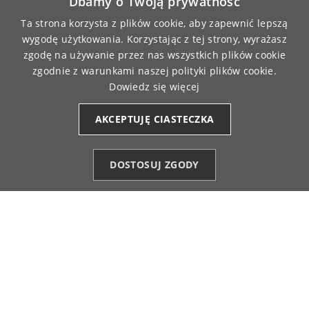
Dbamy o Twoją prywatność
Agnieszka
zweryfikowano
5
Ta strona korzysta z plików cookie, aby zapewnić lepszą
Ocena klienta:
Doskonale
wygodę użytkowania. Korzystając z tej strony, wyrażasz
10/26/2025
zgodę na używanie przez nas wszystkich plików cookie
0
0
zgodnie z warunkami naszej polityki plików cookie.
Dowiedz się więcej
AKCEPTUJĘ CIASTECZKA
DOSTOSUJ ZGODY
NEWSLETTER
Kategorie
Ulubione (0)
Start
Konto
Koszyk
Zapisz się do newslettera i jako pierwszy dowiedz się o najnowszych
promocjach oraz otrzymaj 10% rabatu na swoje kolejne zakupy w
naszym sklepie
Rabat obejmuje produkty nieprzecenione i nie łączy się z innymi
promocjami.