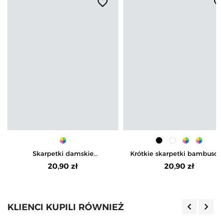
favorite_border
favorite_b
Skarpetki damskie
Krótkie skarpetki bambuso
bezuciskowe za kostkę 3-pak
damskie 3-pak
20,90 zł
20,90 zł
keyboard_arrow_left
keyboard_arrow_right
KLIENCI KUPILI RÓWNIEŻ
Poprzedn
Nas