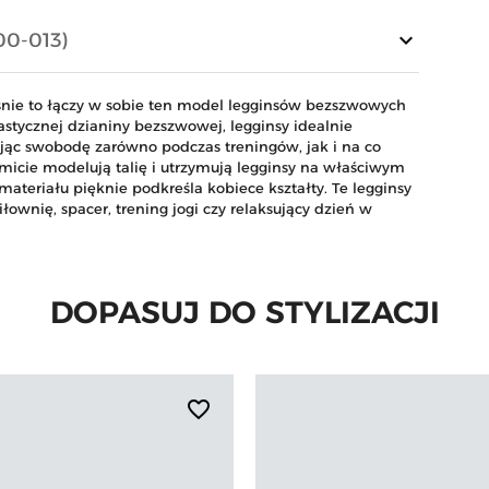
keyboard_arrow_down
00-013)
śnie to łączy w sobie ten model legginsów bezszwowych
tycznej dzianiny bezszwowej, legginsy idealnie
ając swobodę zarówno podczas treningów, jak i na co
micie modelują talię i utrzymują legginsy na właściwym
materiału pięknie podkreśla kobiece kształty. Te legginsy
ownię, spacer, trening jogi czy relaksujący dzień w
DOPASUJ DO STYLIZACJI
favorite_border