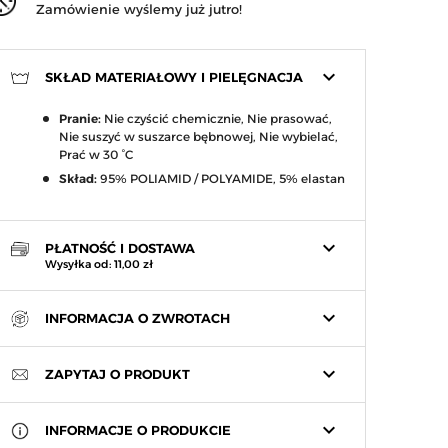
Zamówienie wyślemy już jutro!
keyboard_arrow_down
SKŁAD MATERIAŁOWY I PIELĘGNACJA
Pranie:
Nie czyścić chemicznie, Nie prasować,
Nie suszyć w suszarce bębnowej, Nie wybielać,
Prać w 30 °C
Skład:
95% POLIAMID / POLYAMIDE, 5% elastan
keyboard_arrow_down
PŁATNOŚĆ I DOSTAWA
Wysyłka od: 11,00 zł
keyboard_arrow_down
INFORMACJA O ZWROTACH
keyboard_arrow_down
ZAPYTAJ O PRODUKT
keyboard_arrow_down
INFORMACJE O PRODUKCIE