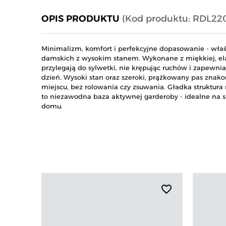
OPIS PRODUKTU
(Kod produktu: RDL22
Minimalizm, komfort i perfekcyjne dopasowanie - wła
damskich z wysokim stanem. Wykonane z miękkiej, elas
przylegają do sylwetki, nie krępując ruchów i zapewni
dzień. Wysoki stan oraz szeroki, prążkowany pas znako
miejscu, bez rolowania czy zsuwania. Gładka struktura 
to niezawodna baza aktywnej garderoby - idealne na sił
domu.
favorite_border