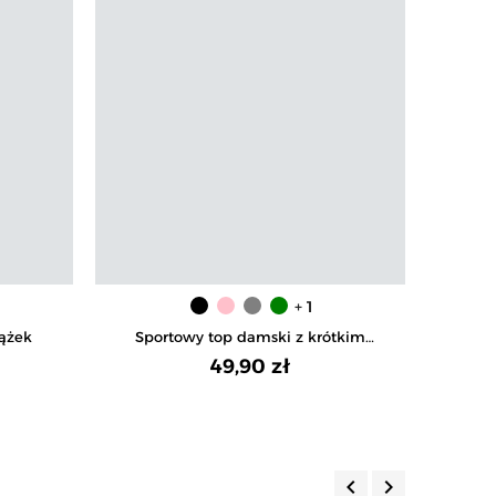
+ 1
ążek
Sportowy top damski z krótkim
rękawem
49,90 zł
keyboard_arrow_left
keyboard_arrow_right