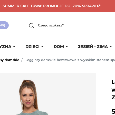
SUMMER SALE TRWA! PROMOCJE DO -70%
SPRAWDŹ!
YZNA
DZIECI
DOM
JESIEŃ - ZIMA
nsy damskie
Legginsy damskie bezszwowe z wysokim stanem sp
L
w
5