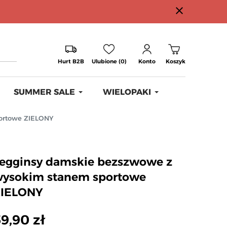
close
Hurt B2B
Ulubione (0)
Konto
Koszyk
SUMMER SALE
WIELOPAKI
ortowe ZIELONY
egginsy damskie bezszwowe z
ysokim stanem sportowe
ZIELONY
9,90 zł