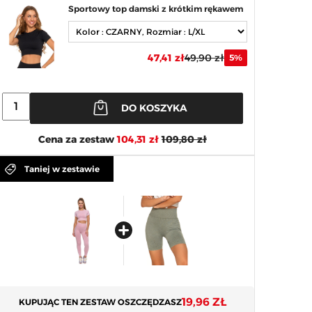
Sportowy top damski z krótkim rękawem
47,41 zł
49,90 zł
5%
DO KOSZYKA
Cena za zestaw
104,31 zł
109,80 zł
Taniej w zestawie
19,96 ZŁ
KUPUJĄC TEN ZESTAW OSZCZĘDZASZ