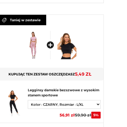
Taniej w zestawie
5,49 ZŁ
KUPUJĄC TEN ZESTAW OSZCZĘDZASZ
Legginsy damskie bezszwowe z wysokim
stanem sportowe
56,91 zł
59,90 zł
5%