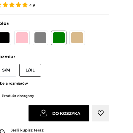
4.9
olor:
CZARNY
RÓŻOWY
SZARY
ZIELONY
BEŻOWY
ozmiar
arrow_right
Następny
S/M
L/XL
bela rozmiarów
Produkt dostępny
favorite_border
DO KOSZYKA
Jeśli kupisz teraz