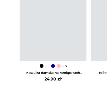
+ 5
Koszulka damska na ramiączkach
Krót
Tank-Top bawełniana
24,90 zł