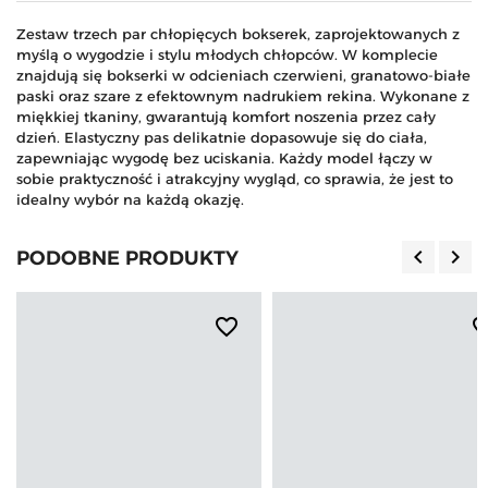
Zestaw trzech par chłopięcych bokserek, zaprojektowanych z
myślą o wygodzie i stylu młodych chłopców. W komplecie
znajdują się bokserki w odcieniach czerwieni, granatowo-białe
paski oraz szare z efektownym nadrukiem rekina. Wykonane z
miękkiej tkaniny, gwarantują komfort noszenia przez cały
dzień. Elastyczny pas delikatnie dopasowuje się do ciała,
zapewniając wygodę bez uciskania. Każdy model łączy w
sobie praktyczność i atrakcyjny wygląd, co sprawia, że jest to
idealny wybór na każdą okazję.
keyboard_arrow_left
keyboard_arrow_right
PODOBNE PRODUKTY
Poprzedn
Nas
favorite_border
favorite_b