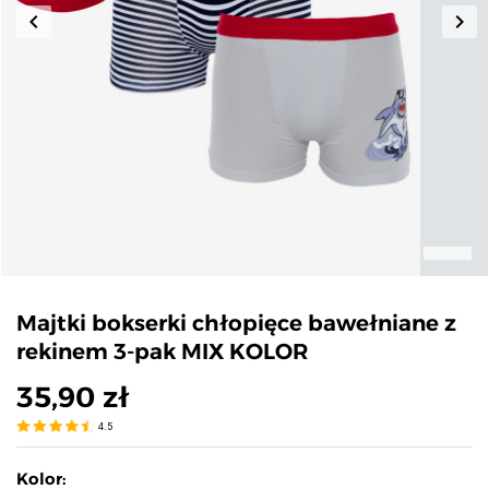
keyboard_arrow_left
keyboard_arrow_right
Poprzedni
Nas
Majtki bokserki chłopięce bawełniane z
rekinem 3-pak MIX KOLOR
35,90 zł
4.5
Kolor: