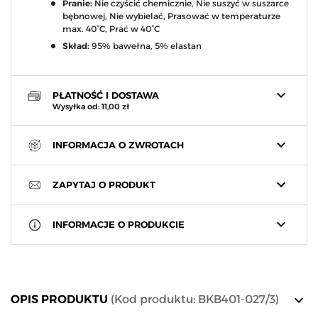
Pranie:
Nie czyścić chemicznie, Nie suszyć w suszarce
bębnowej, Nie wybielać, Prasować w temperaturze
max. 40°C, Prać w 40°C
Skład:
95% bawełna, 5% elastan
keyboard_arrow_down
PŁATNOŚĆ I DOSTAWA
Wysyłka od: 11,00 zł
keyboard_arrow_down
INFORMACJA O ZWROTACH
keyboard_arrow_down
ZAPYTAJ O PRODUKT
keyboard_arrow_down
INFORMACJE O PRODUKCIE
keyboard_arrow_down
OPIS PRODUKTU
(Kod produktu: BKB401-027/3)