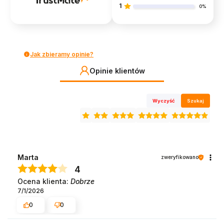
1
0%
Jak zbieramy opinie?
Opinie klientów
Wyczyść
Szukaj
Marta
zweryfikowano
4
Ocena klienta:
Dobrze
7/1/2026
0
0