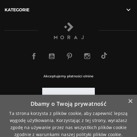

KATEGORIE
TikTok
Facebook
YouTube
Pinterest
Instagram
Akceptujemy płatności olnine
×
Dbamy o Twoją prywatność
Paczki wysyłamy za pośrednictwem
Ta strona korzysta z plików cookie, aby zapewnić lepszą
wygodę użytkowania. Korzystając z tej strony, wyrażasz
zgodę na używanie przez nas wszystkich plików cookie
zgodnie z warunkami naszej polityki plików cookie.