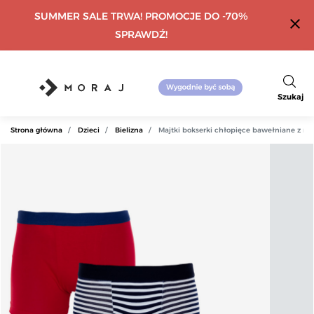
SUMMER SALE TRWA! PROMOCJE DO -70%
close
SPRAWDŹ!
Szukaj
Strona główna
Dzieci
Bielizna
Majtki bokserki chłopięce bawełniane z r