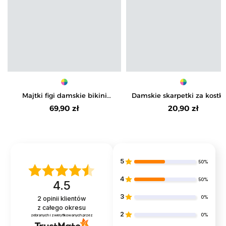
Majtki figi damskie bikini
Damskie skarpetki za kostk
bezszwowe 6-pak
paski 3-pak
69,90 zł
20,90 zł
5
50%
4
50%
4.5
3
0%
2
opinii klientów
z całego okresu
2
0%
zebranych i zweryfikowanych przez