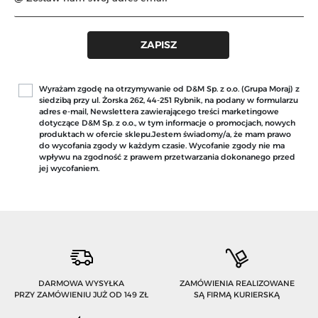
Wyrażam zgodę na otrzymywanie od D&M Sp. z o.o. (Grupa Moraj) z
siedzibą przy ul. Żorska 262, 44-251 Rybnik, na podany w formularzu
adres e-mail, Newslettera zawierającego treści marketingowe
dotyczące D&M Sp. z o.o., w tym informacje o promocjach, nowych
produktach w ofercie sklepu.Jestem świadomy/a, że mam prawo
do wycofania zgody w każdym czasie. Wycofanie zgody nie ma
wpływu na zgodność z prawem przetwarzania dokonanego przed
jej wycofaniem.
DARMOWA WYSYŁKA
ZAMÓWIENIA REALIZOWANE
PRZY ZAMÓWIENIU JUŻ OD 149 ZŁ
SĄ FIRMĄ KURIERSKĄ