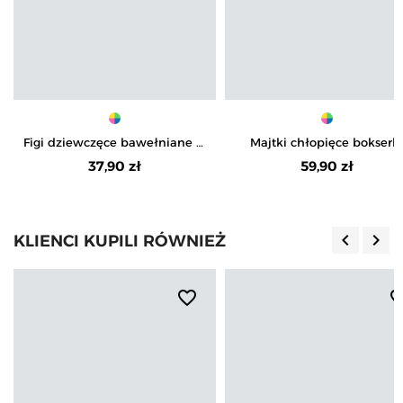
Figi dziewczęce bawełniane w
Majtki chłopięce bokserk
delikatne wzory 4-pak
bawełniane gładkie i w kra
37,90 zł
59,90 zł
4-pak
keyboard_arrow_left
keyboard_arrow_right
KLIENCI KUPILI RÓWNIEŻ
Poprzedn
Nas
favorite_border
favorite_b