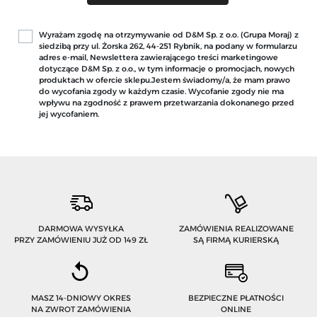
Wyrażam zgodę na otrzymywanie od D&M Sp. z o.o. (Grupa Moraj) z
siedzibą przy ul. Żorska 262, 44-251 Rybnik, na podany w formularzu
adres e-mail, Newslettera zawierającego treści marketingowe
dotyczące D&M Sp. z o.o., w tym informacje o promocjach, nowych
produktach w ofercie sklepu.Jestem świadomy/a, że mam prawo
do wycofania zgody w każdym czasie. Wycofanie zgody nie ma
wpływu na zgodność z prawem przetwarzania dokonanego przed
jej wycofaniem.
DARMOWA WYSYŁKA
ZAMÓWIENIA REALIZOWANE
PRZY ZAMÓWIENIU JUŻ OD 149 ZŁ
SĄ FIRMĄ KURIERSKĄ
MASZ 14-DNIOWY OKRES
BEZPIECZNE PŁATNOŚCI
NA ZWROT ZAMÓWIENIA
ONLINE