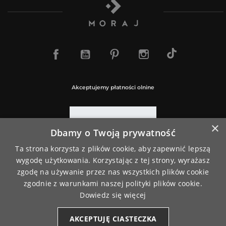
TikTok
Facebook
YouTube
Pinterest
Instagram
Akceptujemy płatności olnine
×
Dbamy o Twoją prywatność
Paczki wysyłamy za pośrednictwem
Ta strona korzysta z plików cookie, aby zapewnić lepszą
wygodę użytkowania. Korzystając z tej strony, wyrażasz
zgodę na używanie przez nas wszystkich plików cookie
zgodnie z warunkami naszej polityki plików cookie.
Dowiedz się więcej
AKCEPTUJĘ CIASTECZKA