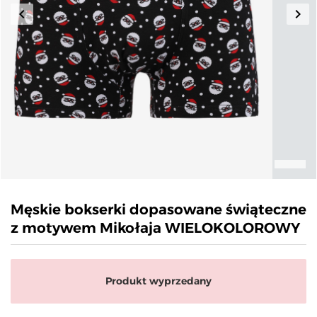
keyboard_arrow_left
keyboard_arrow_right
Poprzedni
Nas
Męskie bokserki dopasowane świąteczne
z motywem Mikołaja WIELOKOLOROWY
Produkt wyprzedany