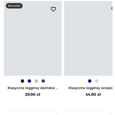
Bestseller
favorite_border
favorite_b
Klasyczne legginsy damskie z
Klasyczne legginsy ociepla
wysokim stanem
damskie
29,90 zł
44,90 zł