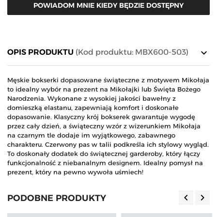
POWIADOM MNIE KIEDY BĘDZIE DOSTĘPNY
keyboard_arrow_down
OPIS PRODUKTU
(Kod produktu: MBX600-503)
Męskie bokserki dopasowane świąteczne z motywem Mikołaja
to idealny wybór na prezent na Mikołajki lub Święta Bożego
Narodzenia. Wykonane z wysokiej jakości bawełny z
domieszką elastanu, zapewniają komfort i doskonałe
dopasowanie. Klasyczny krój bokserek gwarantuje wygodę
przez cały dzień, a świąteczny wzór z wizerunkiem Mikołaja
na czarnym tle dodaje im wyjątkowego, zabawnego
charakteru. Czerwony pas w talii podkreśla ich stylowy wygląd.
To doskonały dodatek do świątecznej garderoby, który łączy
funkcjonalność z niebanalnym designem. Idealny pomysł na
prezent, który na pewno wywoła uśmiech!
keyboard_arrow_left
keyboard_arrow_right
PODOBNE PRODUKTY
Poprzedn
Nas