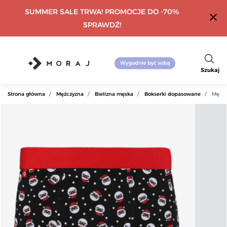
SUMMER SALE TRWA! PROMOCJE DO -70%
close
SPRAWDŹ!
Szukaj
Strona główna
Mężczyzna
Bielizna męska
Bokserki dopasowane
Męski