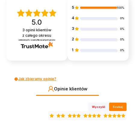
5
100%
4
0%
5.0
3
0%
3
opinii klientów
z całego okresu
2
0%
zebranych i zweryfikowanych przez
1
0%
Jak zbieramy opinie?
Opinie klientów
Wyczyść
Szukaj