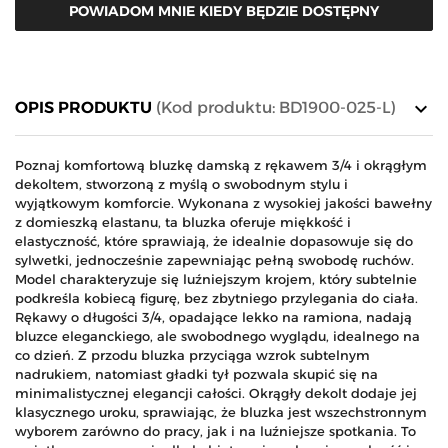
POWIADOM MNIE KIEDY BĘDZIE DOSTĘPNY
keyboard_arrow_down
OPIS PRODUKTU
(Kod produktu: BD1900-025-L)
Poznaj komfortową bluzkę damską z rękawem 3/4 i okrągłym
dekoltem, stworzoną z myślą o swobodnym stylu i
wyjątkowym komforcie. Wykonana z wysokiej jakości bawełny
z domieszką elastanu, ta bluzka oferuje miękkość i
elastyczność, które sprawiają, że idealnie dopasowuje się do
sylwetki, jednocześnie zapewniając pełną swobodę ruchów.
Model charakteryzuje się luźniejszym krojem, który subtelnie
podkreśla kobiecą figurę, bez zbytniego przylegania do ciała.
Rękawy o długości 3/4, opadające lekko na ramiona, nadają
bluzce eleganckiego, ale swobodnego wyglądu, idealnego na
co dzień. Z przodu bluzka przyciąga wzrok subtelnym
nadrukiem, natomiast gładki tył pozwala skupić się na
minimalistycznej elegancji całości. Okrągły dekolt dodaje jej
klasycznego uroku, sprawiając, że bluzka jest wszechstronnym
wyborem zarówno do pracy, jak i na luźniejsze spotkania. To