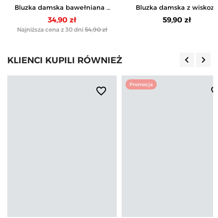
Bluzka damska bawełniana z
Bluzka damska z wiskozy
nadrukiem kwiatowym i
długi rękaw miękka w doty
34,90 zł
59,90 zł
rękawem 3/4
longsleeve
Najniższa cena z 30 dni
54,90 zł
keyboard_arrow_left
keyboard_arrow_right
KLIENCI KUPILI RÓWNIEŻ
Poprzedn
Nas
Promocja
favorite_border
favorite_b