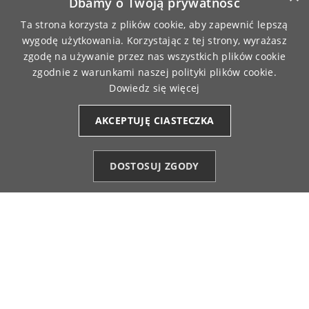
Dbamy o Twoją prywatność
12/5/2025
Ta strona korzysta z plików cookie, aby zapewnić lepszą
0
0
wygodę użytkowania. Korzystając z tej strony, wyrażasz
zgodę na używanie przez nas wszystkich plików cookie
Renata
zweryfikowano
zgodnie z warunkami naszej polityki plików cookie.
5
Dowiedz się więcej
Bardzo przyjemna w dotyku, rozmiar idealny.
11/28/2025
AKCEPTUJĘ CIASTECZKA
0
0
DOSTOSUJ ZGODY
Anna
zweryfikowano
Kategorie
Ulubione (0)
Start
Konto
Koszyk
5
Bardzo komfortowa w dotyku. Pasuje do spodni,
spódnic i szortów.
11/27/2025
0
0
Anna
zweryfikowano