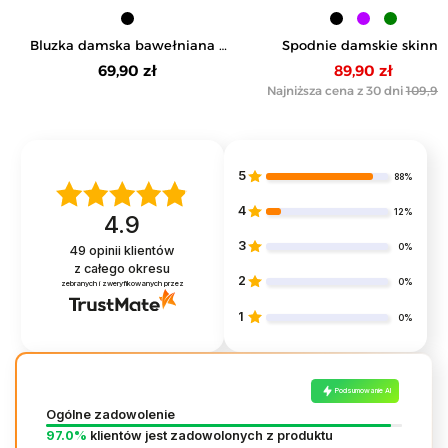
Bluzka damska bawełniana z
Spodnie damskie skinny
rękawem 3/4 i guzikami
elastyczne
69,90 zł
89,90 zł
Najniższa cena z 30 dni
109,90 
5
88%
4
12%
4.9
3
0%
49
opinii klientów
z całego okresu
2
0%
zebranych i zweryfikowanych przez
1
0%
Podsumowanie AI
Ogólne zadowolenie
97.0%
klientów jest zadowolonych z produktu