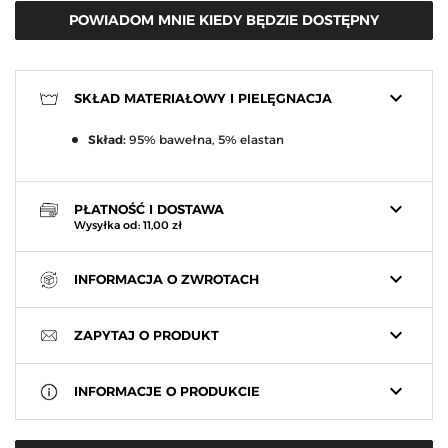
POWIADOM MNIE KIEDY BĘDZIE DOSTĘPNY
keyboard_arrow_down
SKŁAD MATERIAŁOWY I PIELĘGNACJA
Skład:
95% bawełna, 5% elastan
keyboard_arrow_down
PŁATNOŚĆ I DOSTAWA
Wysyłka od: 11,00 zł
keyboard_arrow_down
INFORMACJA O ZWROTACH
keyboard_arrow_down
ZAPYTAJ O PRODUKT
keyboard_arrow_down
INFORMACJE O PRODUKCIE