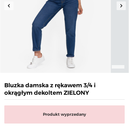
keyboard_arrow_left
keyboard_arrow_right
Poprzedni
Nas
Bluzka damska z rękawem 3/4 i
okrągłym dekoltem ZIELONY
Produkt wyprzedany