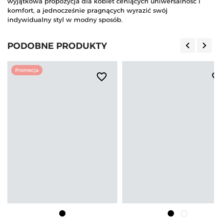
wyjątkowa propozycja dla kobiet ceniących uniwersalność i
komfort, a jednocześnie pragnących wyrazić swój
indywidualny styl w modny sposób.
keyboard_arrow_left
keyboard_arrow_right
PODOBNE PRODUKTY
Poprzedn
Nas
Promocja
favorite_border
favorite_b