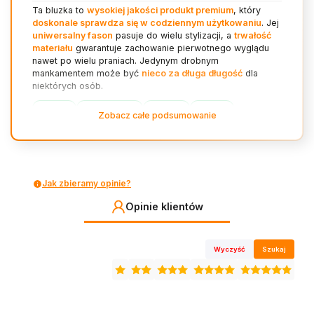
Ta bluzka to
wysokiej jakości produkt premium
, który
doskonale sprawdza się w codziennym użytkowaniu
. Jej
uniwersalny fason
pasuje do wielu stylizacji, a
trwałość
materiału
gwarantuje zachowanie pierwotnego wyglądu
nawet po wielu praniach. Jedynym drobnym
mankamentem może być
nieco za długa długość
dla
niektórych osób.
jakość (10)
uniwersalność (8)
trwałość (7)
komfort (5)
Zobacz całe podsumowanie
dopasowanie (4)
długość (1)
Jak zbieramy opinie?
Opinie klientów
Wyczyść
Szukaj