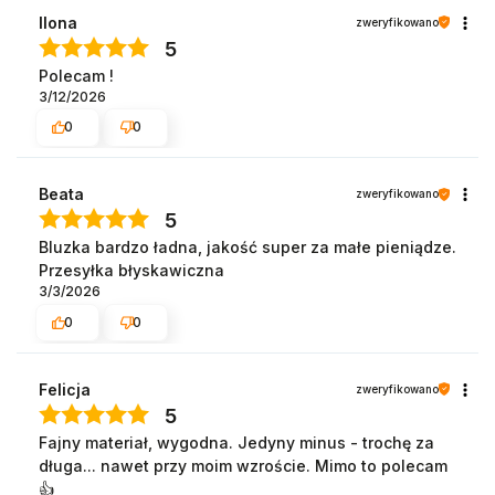
Ilona
zweryfikowano
5
Polecam !
3/12/2026
0
0
Beata
zweryfikowano
5
Bluzka bardzo ładna, jakość super za małe pieniądze.
Przesyłka błyskawiczna
3/3/2026
0
0
Felicja
zweryfikowano
5
Fajny materiał, wygodna. Jedyny minus - trochę za
długa... nawet przy moim wzroście. Mimo to polecam
👍️