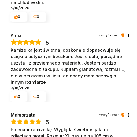
na chłodne dni.
5/16/2026
0
0
Anna
zweryfikowano
5
Kamizelka jest świetna, doskonale dopasowuje się
dzięki elastycznym boczkom. Jest ciepła, porządnie
uszyta i z przyjemnego materiału. Jestem bardzo
zadowolona z zakupu. Kupiłam granatową, rozmiar L,
nie wiem czemu w linku do oceny mam beżową o
innym rozmiarze
3/16/2026
0
0
Małgorzata
zweryfikowano
5
Polecam kamizelkę. Wygląda świetnie, jak na
zdjęciach moraj. Rozmiar XL pasuje na 105 cm w