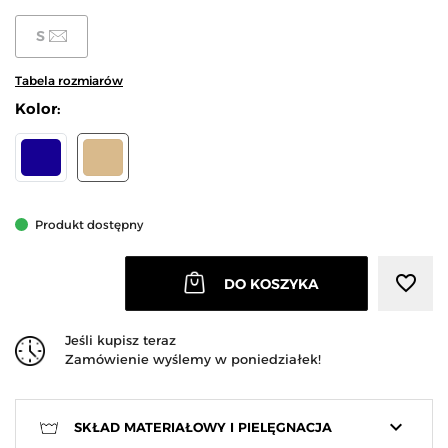
S
Tabela rozmiarów
Kolor:
GRANATOWY
BEŻOWY
Produkt dostępny
favorite_border
DO KOSZYKA
Jeśli kupisz teraz
Zamówienie wyślemy w poniedziałek!
keyboard_arrow_down
SKŁAD MATERIAŁOWY I PIELĘGNACJA