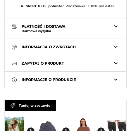
Skład:
100% poliester, Podszewka : 100% poliester
keyboard_arrow_down
PŁATNOŚĆ I DOSTAWA
Darmowa wysyłka
keyboard_arrow_down
INFORMACJA O ZWROTACH
keyboard_arrow_down
ZAPYTAJ O PRODUKT
keyboard_arrow_down
INFORMACJE O PRODUKCIE
Taniej w zestawie