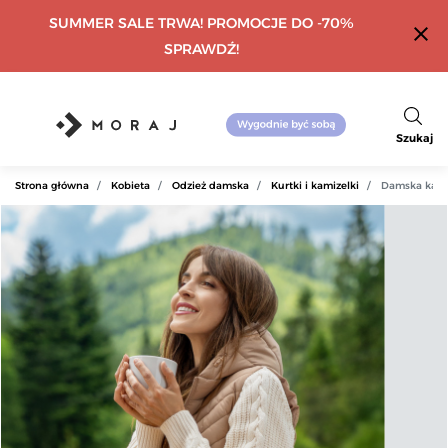
SUMMER SALE TRWA! PROMOCJE DO -70%
close
SPRAWDŹ!
Szukaj
Strona główna
Kobieta
Odzież damska
Kurtki i kamizelki
Damska kami