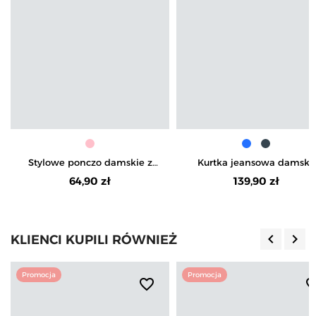
Stylowe ponczo damskie z
Kurtka jeansowa damska
kieszeniami
klasyczna
64,90 zł
139,90 zł
keyboard_arrow_left
keyboard_arrow_right
KLIENCI KUPILI RÓWNIEŻ
Poprzedn
Nas
Promocja
Promocja
favorite_border
favorite_b