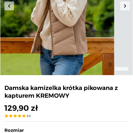
keyboard_arrow_left
keyboard_arrow_right
Poprzedni
Nas
Damska kamizelka krótka pikowana z
kapturem KREMOWY
129,90 zł
5.0
Rozmiar