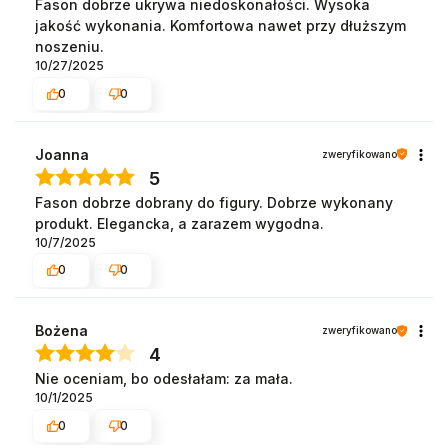
Fason dobrze ukrywa niedoskonałości. Wysoka
jakość wykonania. Komfortowa nawet przy dłuższym
noszeniu.
10/27/2025
0
0
Joanna
zweryfikowano
5
Fason dobrze dobrany do figury. Dobrze wykonany
produkt. Elegancka, a zarazem wygodna.
10/7/2025
0
0
Bożena
zweryfikowano
4
Nie oceniam, bo odesłałam: za mała.
10/1/2025
0
0