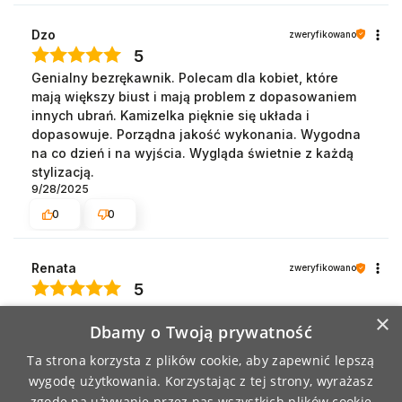
Dzo
zweryfikowano
5
Genialny bezrękawnik. Polecam dla kobiet, które
mają większy biust i mają problem z dopasowaniem
innych ubrań. Kamizelka pięknie się układa i
dopasowuje. Porządna jakość wykonania. Wygodna
na co dzień i na wyjścia. Wygląda świetnie z każdą
stylizacją.
9/28/2025
0
0
Renata
zweryfikowano
5
Ocena klienta:
Doskonale
×
Dbamy o Twoją prywatność
5/4/2026
0
0
Ta strona korzysta z plików cookie, aby zapewnić lepszą
wygodę użytkowania. Korzystając z tej strony, wyrażasz
zgodę na używanie przez nas wszystkich plików cookie