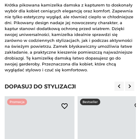
Krótka pikowana kamizelka damska z kapturem to doskonały
wybór dla kobiet ceniących elegancję oraz komfort. Zapewnia
nie tylko estetyczny wygląd, ale również ciepło w chłodniejsze
dni. Pikowany design nadaje jej nowoczesny charakter, a
kaptur stanowi dodatkową ochronę przed wiatrem. Dzięki
swojej uniwersalności, kamizelka idealnie sprawdzi się
zarówno w codziennych stylizacjach, jak i podczas aktywności
na świeżym powietrzu. Zamek błyskawiczny umożliwia łatwe
zakładanie, a praktyczne kieszenie pomieszczą najważniejsze
drobiazgi. Tę kamizelkę damską łatwo dopasujesz go do
swojej garderoby. Przeznaczona dla kobiet, które chcą
wyglądać stylowo i czuć się komfortowo.
keyboard_arrow_left
keyboard_arrow_right
DOPASUJ DO STYLIZACJI
Poprzedn
Nas
Promocja
Bestseller
favorite_border
favorite_b