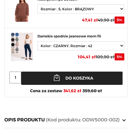
47,41 zł
49,90 zł
5%
Damskie spodnie jeansowe mom fit
104,41 zł
109,90 zł
5%
DO KOSZYKA
Cena za zestaw
341,62 zł
359,60 zł
keyboard_arrow_down
OPIS PRODUKTU
(Kod produktu: ODW5000-002)