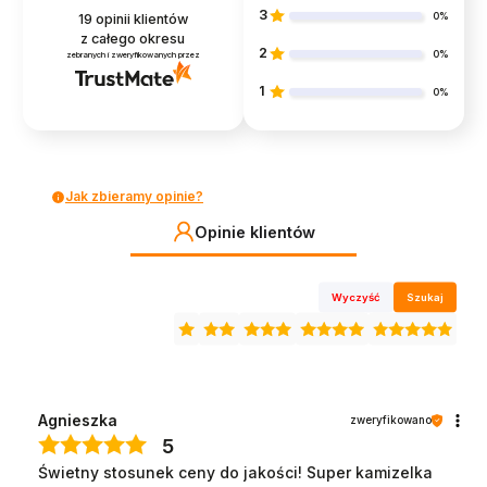
3
0%
19
opinii klientów
z całego okresu
2
0%
zebranych i zweryfikowanych przez
1
0%
Jak zbieramy opinie?
Opinie klientów
Wyczyść
Szukaj
Agnieszka
zweryfikowano
5
Świetny stosunek ceny do jakości! Super kamizelka