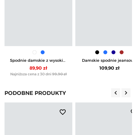
Spodnie damskie z wysokim
Damskie spodnie jeansow
stanem i złotymi guzikami
mom fit
89,90 zł
109,90 zł
Najniższa cena z 30 dni
99,90 zł
keyboard_arrow_left
keyboard_arrow_right
PODOBNE PRODUKTY
Poprzedn
Nas
favorite_border
favorite_b