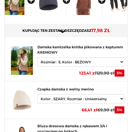
17,98 ZŁ
KUPUJĄC TEN ZESTAW OSZCZĘDZASZ
Damska kamizelka krótka pikowana z kapturem
KREMOWY
123,41 zł
129,90 zł
5%
Czapka damska z wełny merino
66,41 zł
69,90 zł
5%
Bluza dresowa damska z rękawem 3/4 i
rozcięciem po bokach