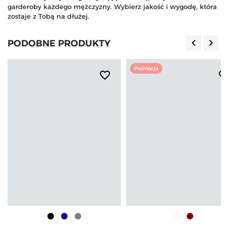
garderoby każdego mężczyzny. Wybierz jakość i wygodę, która
zostaje z Tobą na dłużej.
keyboard_arrow_left
keyboard_arrow_right
PODOBNE PRODUKTY
Poprzedn
Nas
Promocja
favorite_border
favorite_b