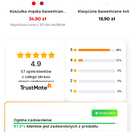
Koszulka męska bawełniana
Klasyczne bawełniane krót
typu henley z krótkim
skarpetki męskie 3-pak
34,90 zł
18,90 zł
rękawem
Najniższa cena z 30 dni
44,90 zł
5
88%
4
12%
4.9
3
0%
57
opinii klientów
z całego okresu
2
0%
zebranych i zweryfikowanych przez
1
0%
Podsumowanie AI
Ogólne zadowolenie
97.0%
klientów jest zadowolonych z produktu