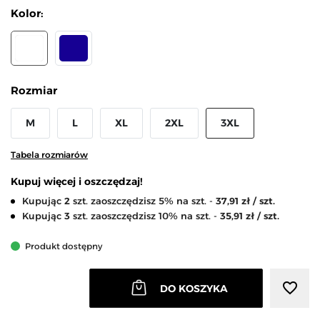
Kolor:
BIAŁY
GRANATOWY
Rozmiar
M
L
XL
2XL
3XL
Tabela rozmiarów
Kupuj więcej i oszczędzaj!
Kupując
2
szt. zaoszczędzisz 5% na szt. -
37,91 zł / szt.
Kupując
3
szt. zaoszczędzisz 10% na szt. -
35,91 zł / szt.
Produkt dostępny
favorite_border
DO KOSZYKA