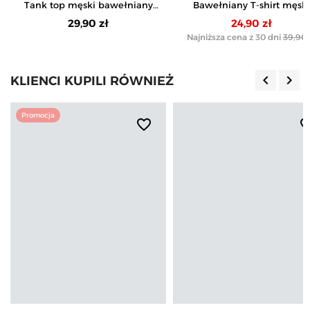
Tank top męski bawełniany
Bawełniany T-shirt męski
koszulka bez rękawów
oversize
29,90 zł
24,90 zł
Najniższa cena z 30 dni
39,90 
keyboard_arrow_left
keyboard_arrow_right
KLIENCI KUPILI RÓWNIEŻ
Poprzedn
Nas
Promocja
favorite_border
favorite_b