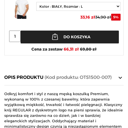
33,16 zł
34,90 zł
5%
DO KOSZYKA
Cena za zestaw
66,31 zł
69,80 zł
keyboard_arrow_down
OPIS PRODUKTU
(Kod produktu: OTS1500-007)
Odkryj komfort i styl z naszą męską koszulką Premium,
wykonaną w 100% z czesanej bawełny, która zapewnia
wyjątkową miękkość, trwałość i łatwość pielęgnacji. Klasyczny
krój REGULAR z dyskretnym logo na piersi sprawia, że idealnie
sprawdza się zarówno na co dzień, jak i w bardziej
eleganckich stylizacjach. Oddychający materiał i
minimalistyczny design czynią ją niezastąpionym elementem