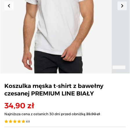
keyboard_arrow_left
keyboard_arrow_right
Poprzedni
Nas
Koszulka męska t-shirt z bawełny
czesanej PREMIUM LINE BIAŁY
34,90 zł
Najniższa cena z ostanich 30 dni przed obniżką
39,90 zł
4.9