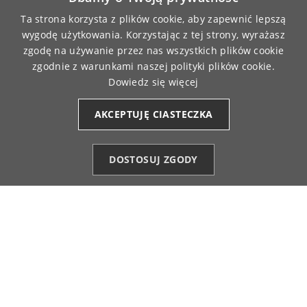
Super jakość. Rozmiar idealny
4/21/2026
Ta strona korzysta z plików cookie, aby zapewnić lepszą
wygodę użytkowania. Korzystając z tej strony, wyrażasz
0
0
zgodę na używanie przez nas wszystkich plików cookie
zgodnie z warunkami naszej polityki plików cookie.
Barbara
zweryfikowano
Dowiedz się więcej
5
Świetna jakość, dobry krój, nie niszczą się po
AKCEPTUJĘ CIASTECZKA
praniach, kolejne zamówienia są potwierdzeniem, że
warto je kupować. 🔥
4/15/2026
DOSTOSUJ ZGODY
0
0
Kategorie
Ulubione (0)
Start
Konto
Koszyk
Jakub
zweryfikowano
5
Materiał ultra przyjemny w dotyku i przewiewny, więc
dobry na cieplejsze dni. Jeśli chodzi o fason, to
raczej z tych dłuższych - tutaj co, kto lubi - mnie
odpowiada. Piąteczka 💪
3/28/2026