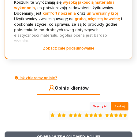
Koszulki te wyróżniają się
wysoką jakością materiału i
wykonania
, co potwierdzają zadowoleni użytkownicy.
Doceniany jest
komfort noszenia
oraz
uniwersalny krój
.
Użytkownicy zwracają uwagę na
grubą, mięsistą bawełnę
i
doskonałe szycie, co sprawia, że są to produkty godne
polecenia. Mimo drobnych uwag dotyczących
elastyczności materiału, ogólna ocena jest bardzo
wysoka.
Zobacz całe podsumowanie
jakość (2)
komfort (1)
krój (1)
elastyczność (1)
Jak zbieramy opinie?
Opinie klientów
Wyczyść
Szukaj
OPINIA W TRAKCIE MEDIACJI