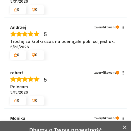
5/31/2026
0
0
Andrzej
zweryfikowano
5
Trochę za krótki czas na ocenę,ale póki co, jest ok.
5/23/2026
0
0
robert
zweryfikowano
5
Polecam
5/15/2026
0
0
Monika
zweryfikowano
5
×
Dbamy o Twoją prywatność