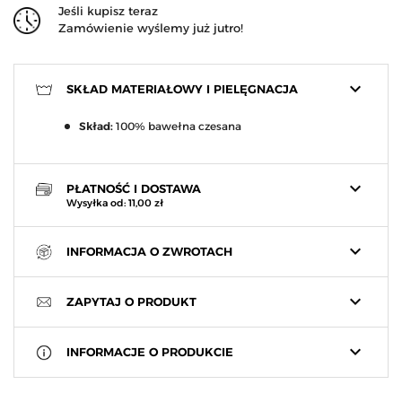
Jeśli kupisz teraz
Zamówienie wyślemy już jutro!
keyboard_arrow_down
SKŁAD MATERIAŁOWY I PIELĘGNACJA
Skład:
100% bawełna czesana
keyboard_arrow_down
PŁATNOŚĆ I DOSTAWA
Wysyłka od: 11,00 zł
keyboard_arrow_down
INFORMACJA O ZWROTACH
keyboard_arrow_down
ZAPYTAJ O PRODUKT
keyboard_arrow_down
INFORMACJE O PRODUKCIE