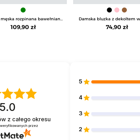
 męska rozpinana bawełniana
Damska bluzka z dekoltem w 
z długim rękawem
ozdobnym wykończeni
109,90 zł
74,90 zł
5
4
5.0
3
tów
z całego okresu
zweryfikowanych przez
2