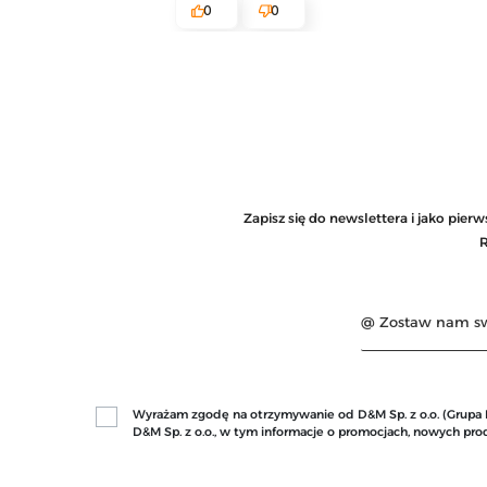
0
0
Zapisz się do newslettera i jako pie
R
Wyrażam zgodę na otrzymywanie od D&M Sp. z o.o. (Grupa Mo
D&M Sp. z o.o., w tym informacje o promocjach, nowych p