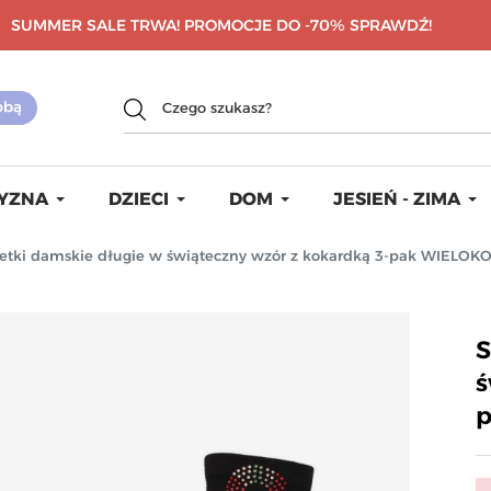
SUMMER SALE TRWA! PROMOCJE DO -70%
SPRAWDŹ!
YZNA
DZIECI
DOM
JESIEŃ - ZIMA
etki damskie długie w świąteczny wzór z kokardką 3-pak WIEL
S
ś