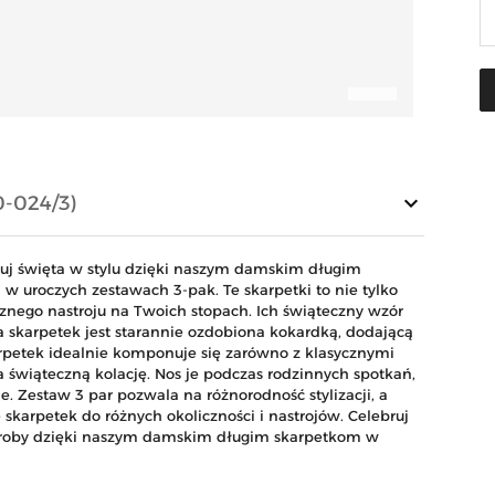
keyboard_arrow_down
0-024/3)
ruj święta w stylu dzięki naszym damskim długim
 uroczych zestawach 3-pak. Te skarpetki to nie tylko
znego nastroju na Twoich stopach. Ich świąteczny wzór
a skarpetek jest starannie ozdobiona kokardką, dodającą
arpetek idealnie komponuje się zarówno z klasycznymi
 świąteczną kolację. Nos je podczas rodzinnych spotkań,
e. Zestaw 3 par pozwala na różnorodność stylizacji, a
karpetek do różnych okoliczności i nastrojów. Celebruj
deroby dzięki naszym damskim długim skarpetkom w