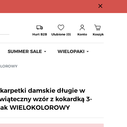
close
Hurt B2B
Ulubione (0)
Konto
Koszyk
SUMMER SALE
WIELOPAKI
OKOLOROWY
karpetki damskie długie w
wiąteczny wzór z kokardką 3-
pak WIELOKOLOROWY