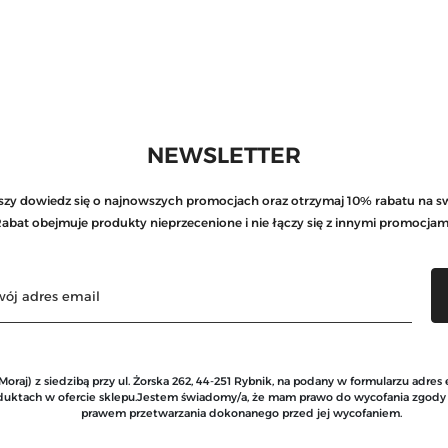
NEWSLETTER
rwszy dowiedz się o najnowszych promocjach oraz otrzymaj 10% rabatu na s
abat obejmuje produkty nieprzecenione i nie łączy się z innymi promocjam
raj) z siedzibą przy ul. Żorska 262, 44-251 Rybnik, na podany w formularzu adres
roduktach w ofercie sklepu.Jestem świadomy/a, że mam prawo do wycofania zgod
prawem przetwarzania dokonanego przed jej wycofaniem.