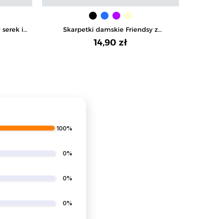
serek i
Skarpetki damskie Friendsy z
Rajst
em
magnetycznymi rączkami wesołe
14,90 zł
100%
0%
0%
0%