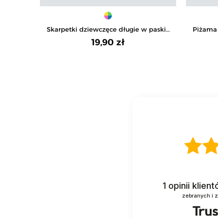
Skarpetki dziewczęce długie w paski i
Piżama
kotki 3-pak
19,90 zł
1
opinii klien
zebranych i 