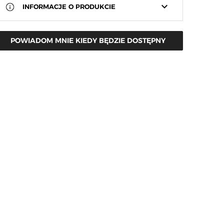
keyboard_arrow_down
INFORMACJE O PRODUKCIE
POWIADOM MNIE KIEDY BĘDZIE DOSTĘPNY