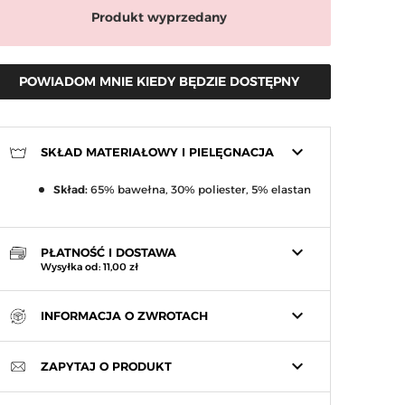
Produkt wyprzedany
POWIADOM MNIE KIEDY BĘDZIE DOSTĘPNY
keyboard_arrow_down
SKŁAD MATERIAŁOWY I PIELĘGNACJA
Skład:
65% bawełna, 30% poliester, 5% elastan
arrow_right
Następny
keyboard_arrow_down
PŁATNOŚĆ I DOSTAWA
Wysyłka od: 11,00 zł
keyboard_arrow_down
INFORMACJA O ZWROTACH
keyboard_arrow_down
ZAPYTAJ O PRODUKT