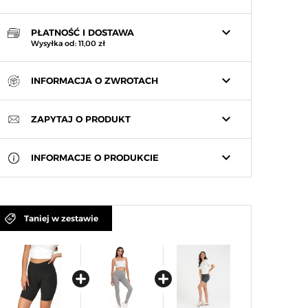
keyboard_arrow_down
PŁATNOŚĆ I DOSTAWA
Wysyłka od: 11,00 zł
keyboard_arrow_down
INFORMACJA O ZWROTACH
keyboard_arrow_down
ZAPYTAJ O PRODUKT
keyboard_arrow_down
INFORMACJE O PRODUKCIE
Taniej w zestawie