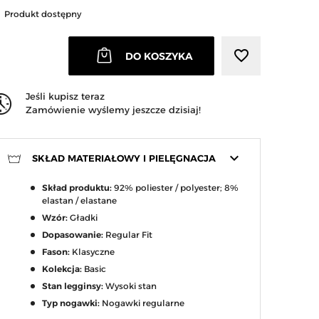
Produkt dostępny
favorite_border
DO KOSZYKA
Jeśli kupisz teraz
Zamówienie wyślemy jeszcze dzisiaj!
keyboard_arrow_down
SKŁAD MATERIAŁOWY I PIELĘGNACJA
Skład produktu:
92% poliester / polyester; 8%
elastan / elastane
Wzór:
Gładki
Dopasowanie:
Regular Fit
Fason:
Klasyczne
Kolekcja:
Basic
Stan legginsy:
Wysoki stan
Typ nogawki:
Nogawki regularne