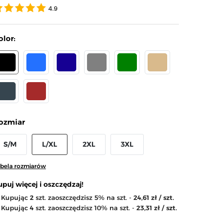
4.9
olor:
CZARNY
NIEBIESKI
GRANATOWY
SZARY
ZIELONY
BEŻOWY
RAFIT
BRĄZOWY
arrow_right
Następny
ozmiar
S/M
L/XL
2XL
3XL
bela rozmiarów
upuj więcej i oszczędzaj!
Kupując
2
szt. zaoszczędzisz 5% na szt. -
24,61 zł / szt.
Kupując
4
szt. zaoszczędzisz 10% na szt. -
23,31 zł / szt.