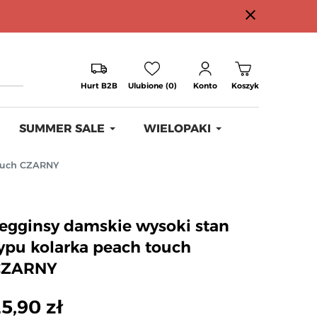
close
Hurt B2B
Ulubione (0)
Konto
Koszyk
SUMMER SALE
WIELOPAKI
touch CZARNY
egginsy damskie wysoki stan
ypu kolarka peach touch
CZARNY
5,90 zł