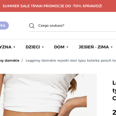
SUMMER SALE TRWA! PROMOCJE DO -70%
SPRAWDŹ!
YZNA
DZIECI
DOM
JESIEŃ - ZIMA
nsy damskie
Legginsy damskie wysoki stan typu kolarka peach 
L
t
2