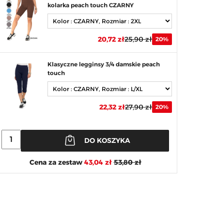
kolarka peach touch CZARNY
20,72 zł
25,90 zł
20%
Klasyczne legginsy 3/4 damskie peach
touch
22,32 zł
27,90 zł
20%
DO KOSZYKA
Cena za zestaw
43,04 zł
53,80 zł