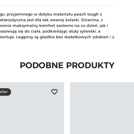
ego, przyjemnego w dotyku materiału peach tough z
kterystyczna jest dla tak zwanej kolarki. Dzianina, z
apewnia maksymalny komfort zarówno na co dzień, jak i
sowują się do ciała, podkreślając atuty sylwetki, a
eśwituje. Legginsy są gładkie bez dodatkowych zdobień i z
PODOBNE PRODUKTY
favorite_border
eller