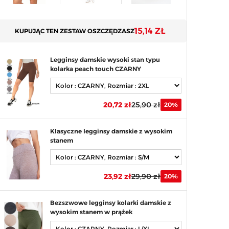
15,14 ZŁ
KUPUJĄC TEN ZESTAW OSZCZĘDZASZ
Legginsy damskie wysoki stan typu
kolarka peach touch CZARNY
20,72 zł
25,90 zł
20%
Klasyczne legginsy damskie z wysokim
stanem
23,92 zł
29,90 zł
20%
Bezszwowe legginsy kolarki damskie z
wysokim stanem w prążek