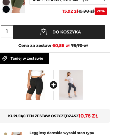
15,92 zł
19,90 zł
20%
DO KOSZYKA
Cena za zestaw
60,56 zł
75,70 zł
Taniej w zestawie
10,76 ZŁ
KUPUJĄC TEN ZESTAW OSZCZĘDZASZ
Legginsy damskie wysoki stan typu