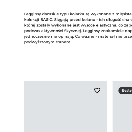
Legginsy damskie typu kolarka są wykonane z mięsist
kolekcji BASIC. Sięgają przed kolano - ich długość chara
której zostały wykonane jest wysoce elastyczna, co z
podczas aktywności fizycznej. Legginsy znakomicie dopa
jednocześnie nie opinają. Co ważne - materiał nie prz
podwyższonym stanem.
favorite_border
Bests