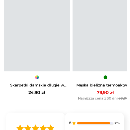
Skarpetki damskie długie w
Męska bielizna termoakty
urocze łapki 3-pak
legginsy
24,90 zł
79,90 zł
Najniższa cena z 30 dni
89,90 
5
93%