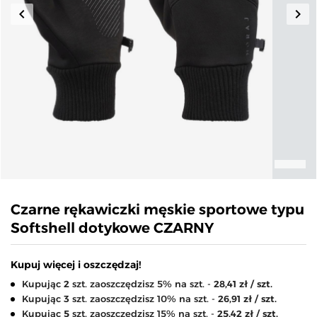
keyboard_arrow_left
keyboard_arrow_right
Poprzedni
Nas
Czarne rękawiczki męskie sportowe typu
Softshell dotykowe CZARNY
Kupuj więcej i oszczędzaj!
Kupując
2
szt. zaoszczędzisz 5% na szt. -
28,41 zł / szt.
Kupując
3
szt. zaoszczędzisz 10% na szt. -
26,91 zł / szt.
Kupując
5
szt. zaoszczędzisz 15% na szt. -
25,42 zł / szt.