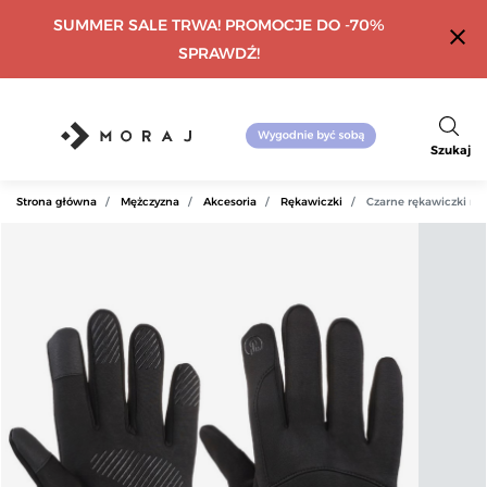
SUMMER SALE TRWA! PROMOCJE DO -70%
close
SPRAWDŹ!
Szukaj
Strona główna
Mężczyzna
Akcesoria
Rękawiczki
Czarne rękawiczki mę