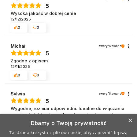
5
Wysoka jakość w dobrej cenie
12/12/2025
0
0
Michał
zweryfikowano
5
Zgodne z opisem.
12/11/2025
0
0
Sylwia
zweryfikowano
5
Wygodne, rozmiar odpowiedni. Idealne do włączania
urządzeń elektronicznych podczas treningu - nie
×
trzeba zdejmować
Dbamy o Twoją prywatność
12/4/2025
Ta strona korzysta z plików cookie, aby zapewnić lepszą
0
0