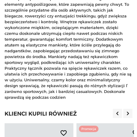
elementy antypoślizgowe, które zapewniają pewny chwyt. To
szczególnie przydatne dla osób aktywnych, takich jak
biegacze, rowerzyści czy entuzjaści trekkingu, gdyż zwiększa
bezpieczeństwo i kontrolę. Wnętrze rękawiczek zostało
wykończone miękkim, ocieplającym materiałem, dzięki
czemu doskonale utrzymują ciepło nawet podczas niskich
temperatur, gwarantując komfort termiczny. Dodatkowym
atutem są elastyczne mankiety, które ściśle przylegają do
nadgarstków, zapobiegając przedostawaniu się zimnego
powietrza do środka. Mankiety nadają też rękawiczkom
sportowy wygląd, podkreślając ich uniwersalny charakter.
Praktyczny łącznik pozwala na spięcie rękawiczek razem, co
ułatwia ich przechowywanie i zapobiega zgubieniu, gdy nie są
w użyciu. Uniwersalny, czarny kolor oraz minimalistyczny
design sprawiają, że rękawiczki pasują do różnych stylizacji ľ
zarówno sportowych, jak i bardziej casualowych. Doskonale
sprawdzą się podczas codzien
keyboard_arrow_left
keyboard_arrow_right
KLIENCI KUPILI RÓWNIEŻ
Poprzedn
Nas
Promocja
favorite_border
favorite_b