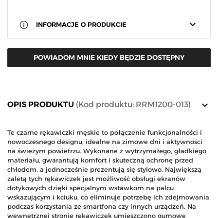
keyboard_arrow_down
INFORMACJE O PRODUKCIE
POWIADOM MNIE KIEDY BĘDZIE DOSTĘPNY
keyboard_arrow_down
OPIS PRODUKTU
(Kod produktu: RRM1200-013)
Te czarne rękawiczki męskie to połączenie funkcjonalności i
nowoczesnego designu, idealne na zimowe dni i aktywności
na świeżym powietrzu. Wykonane z wytrzymałego, gładkiego
materiału, gwarantują komfort i skuteczną ochronę przed
chłodem, a jednocześnie prezentują się stylowo. Największą
zaletą tych rękawiczek jest możliwość obsługi ekranów
dotykowych dzięki specjalnym wstawkom na palcu
wskazującym i kciuku, co eliminuje potrzebę ich zdejmowania
podczas korzystania ze smartfona czy innych urządzeń. Na
wewnętrznej stronie rękawiczek umieszczono gumowe