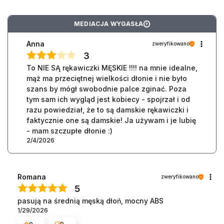
MEDIACJA WYGASŁA
?
Anna
zweryfikowano
3
To NIE SĄ rękawiczki MĘSKIE !!!! na mnie idealne,
mąż ma przeciętnej wielkości dłonie i nie było
szans by mógł swobodnie palce zginać. Poza
tym sam ich wygląd jest kobiecy - spojrzał i od
razu powiedział, że to są damskie rękawiczki i
faktycznie one są damskie! Ja używam i je lubię
- mam szczupłe dłonie :)
2/4/2026
Romana
zweryfikowano
5
pasują na średnią męską dłoń, mocny ABS
1/29/2026