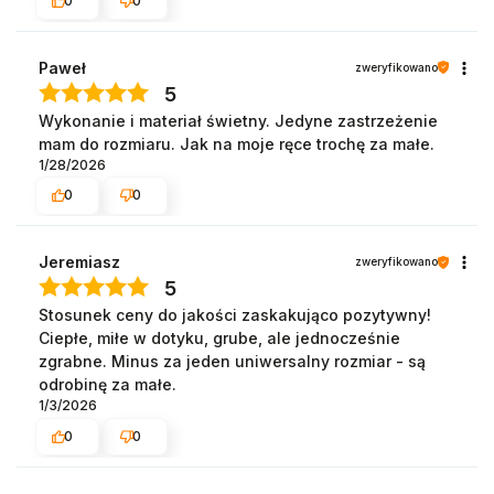
0
0
Paweł
zweryfikowano
5
Wykonanie i materiał świetny. Jedyne zastrzeżenie
mam do rozmiaru. Jak na moje ręce trochę za małe.
1/28/2026
0
0
Jeremiasz
zweryfikowano
5
Stosunek ceny do jakości zaskakująco pozytywny!
Ciepłe, miłe w dotyku, grube, ale jednocześnie
zgrabne. Minus za jeden uniwersalny rozmiar - są
odrobinę za małe.
1/3/2026
0
0