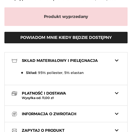
Produkt wyprzedany
POWIADOM MNIE KIEDY BĘDZIE DOSTĘPNY
keyboard_arrow_down
SKŁAD MATERIAŁOWY I PIELĘGNACJA
Skład:
95% poliester, 5% elastan
keyboard_arrow_down
PŁATNOŚĆ I DOSTAWA
Wysyłka od: 11,00 zł
keyboard_arrow_down
INFORMACJA O ZWROTACH
keyboard_arrow_down
ZAPYTAJ O PRODUKT