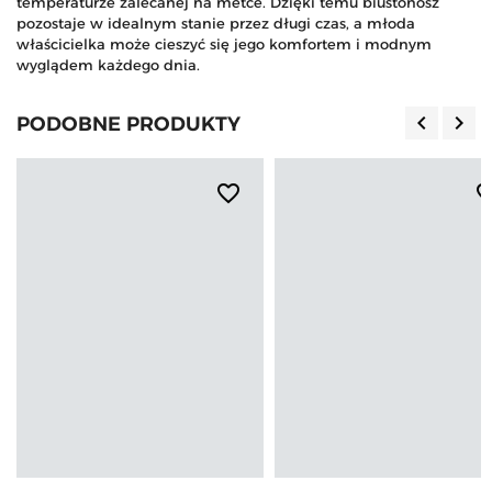
temperaturze zalecanej na metce. Dzięki temu biustonosz
pozostaje w idealnym stanie przez długi czas, a młoda
właścicielka może cieszyć się jego komfortem i modnym
wyglądem każdego dnia.
keyboard_arrow_left
keyboard_arrow_right
PODOBNE PRODUKTY
Poprzedn
Nas
favorite_border
favorite_b