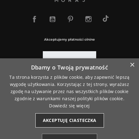
TikTok
Facebook
YouTube
Pinterest
Instagram
Akceptujemy płatności olnine
×
Dbamy o Twoją prywatność
Paczki wysyłamy za pośrednictwem
Ta strona korzysta z plików cookie, aby zapewnić lepszą
wygodę użytkowania. Korzystając z tej strony, wyrażasz
zgodę na używanie przez nas wszystkich plików cookie
zgodnie z warunkami naszej polityki plików cookie.
Dowiedz się więcej
AKCEPTUJĘ CIASTECZKA
© 2026
www.moraj.pl
| Wszystkie prawa do treści i sklepu
zastrzeżone