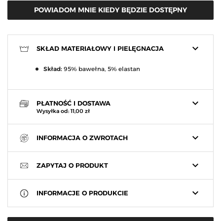
POWIADOM MNIE KIEDY BĘDZIE DOSTĘPNY
keyboard_arrow_down
SKŁAD MATERIAŁOWY I PIELĘGNACJA
Skład:
95% bawełna, 5% elastan
keyboard_arrow_down
PŁATNOŚĆ I DOSTAWA
Wysyłka od: 11,00 zł
keyboard_arrow_down
INFORMACJA O ZWROTACH
keyboard_arrow_down
ZAPYTAJ O PRODUKT
keyboard_arrow_down
INFORMACJE O PRODUKCIE