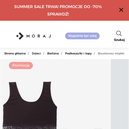
SUMMER SALE TRWA! PROMOCJE DO -70%
close
SPRAWDŹ!
Szukaj
Strona główna
Dzieci
Bielizna
Podkoszulki i topy
Biustonosz miękki to
Promocja