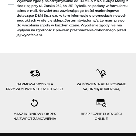
Wyrażam zgodę na otrzymywanie od D&M Sp. z o.o. (Grupa Moraj) z
siedzibą przy ul. Żorska 262, 44-251 Rybnik, na podany w formularzu
adres e-mail, Newslettera zawierającego treści marketingowe
dotyczące D&M Sp. z o.o., w tym informacje o promocjach, nowych
produktach w ofercie sklepu.Jestem świadomy/a, że mam prawo
do wycofania zgody w każdym czasie. Wycofanie zgody nie ma
wpływu na zgodność z prawem przetwarzania dokonanego przed
jej wycofaniem.
DARMOWA WYSYŁKA
ZAMÓWIENIA REALIZOWANE
PRZY ZAMÓWIENIU JUŻ OD 149 ZŁ
SĄ FIRMĄ KURIERSKĄ
MASZ 14-DNIOWY OKRES
BEZPIECZNE PŁATNOŚCI
NA ZWROT ZAMÓWIENIA
ONLINE