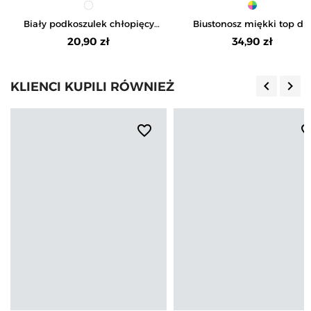
Biały podkoszulek chłopięcy
Biustonosz miękki top dl
bawełniany na ramiączkach
dziewczynki bawełniany 3
20,90 zł
34,90 zł
pak
keyboard_arrow_left
keyboard_arrow_right
KLIENCI KUPILI RÓWNIEŻ
Poprzedn
Nas
favorite_border
favorite_b