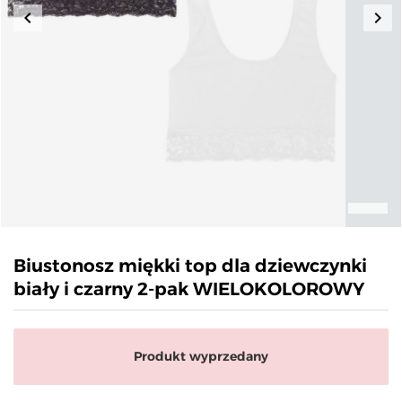
keyboard_arrow_left
keyboard_arrow_right
Poprzedni
Nas
Biustonosz miękki top dla dziewczynki
biały i czarny 2-pak WIELOKOLOROWY
Produkt wyprzedany