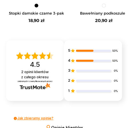
Stopki damskie czarne 3-pak
Bawełniany podkoszulek
dziewczęcy na ramiączka
18,90 zł
20,90 zł
5
50%
4
50%
4.5
3
0%
2
opinii klientów
z całego okresu
2
0%
zebranych i zweryfikowanych przez
1
0%
Jak zbieramy opinie?
Opinie klientów