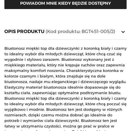
POWIADOM MNIE KIEDY BĘDZIE DOSTĘPNY
keyboard_arrow_down
OPIS PRODUKTU
(Kod produktu: BGT451-005/2)
Biustonosz miękki top dla dziewczynki z koronką biały i czarny
to idealny wybór dla młodych dziewcząt, które chcą czuć się
wygodnie i stylowo zarazem. Biustonosz wykonany jest z
miękkiego materiału, który nie krępuje ruchów oraz zapewnia
maksymalny komfort noszenia. Charakterystyczna koronka w
kolorze czarnym i białym, która znajduje się na dole
biustonosza, nadaje mu eleganckiego i dziewczęcego wyglądu.
Elastyczny materiał biustonosza idealnie dopasowuje się do
kształtu ciała, zapewniając optymalne podtrzymanie biustu.
Biustonosz miękki top dla dziewczynki z koronką biały i czarny
to idealny wybór dla młodych dziewcząt, które chcą poczuć się
wyjątkowo i modnie. Biustonosz ten jest dostępny w różnych
rozmiarach, dzięki czemu można dobrać go idealnie do
potrzeb i wymiarów ciała dziewczynki. Biustonosz ten jest
łatwy w utrzymaniu czystości, można go prać w pralce w