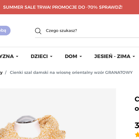
SUMMER SALE TRWA! PROMOCJE DO -70%
SPRAWDŹ!
YZNA
DZIECI
DOM
JESIEŃ - ZIMA
ty
Cienki szal damski na wiosnę orientalny wzór GRANATOWY
C
o
3