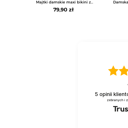
Majtki damskie maxi bikini z
Damska
koronkowym przodem 6-pak
79,90 zł
5
opinii klien
zebranych i 