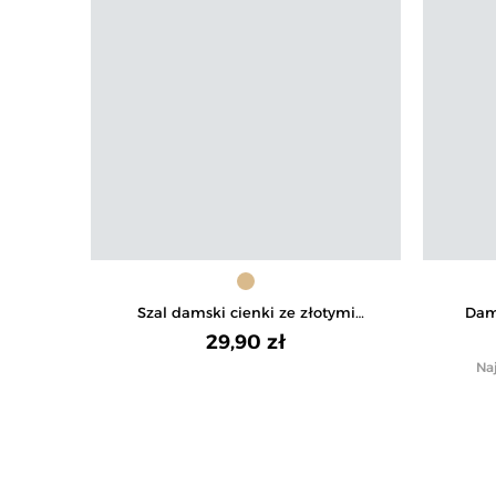
Szal damski cienki ze złotymi
Dam
zdobieniami
29,90 zł
Naj