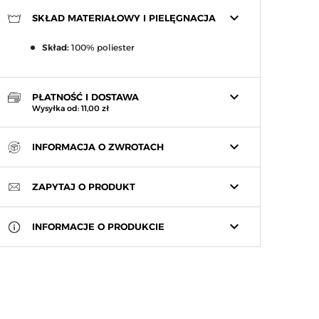
keyboard_arrow_down
SKŁAD MATERIAŁOWY I PIELĘGNACJA
Skład:
100% poliester
keyboard_arrow_down
PŁATNOŚĆ I DOSTAWA
Wysyłka od: 11,00 zł
keyboard_arrow_down
INFORMACJA O ZWROTACH
keyboard_arrow_down
ZAPYTAJ O PRODUKT
keyboard_arrow_down
INFORMACJE O PRODUKCIE