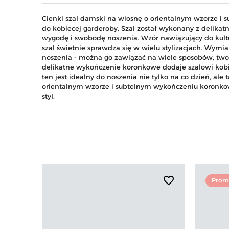
Cienki szal damski na wiosnę o orientalnym wzorze i
do kobiecej garderoby. Szal został wykonany z delika
wygodę i swobodę noszenia. Wzór nawiązujący do kultury
szal świetnie sprawdza się w wielu stylizacjach. Wymi
noszenia - można go zawiązać na wiele sposobów, twor
delikatne wykończenie koronkowe dodaje szalowi kobi
ten jest idealny do noszenia nie tylko na co dzień, ale
orientalnym wzorze i subtelnym wykończeniu koronkow
styl.
favorite_border
Prom