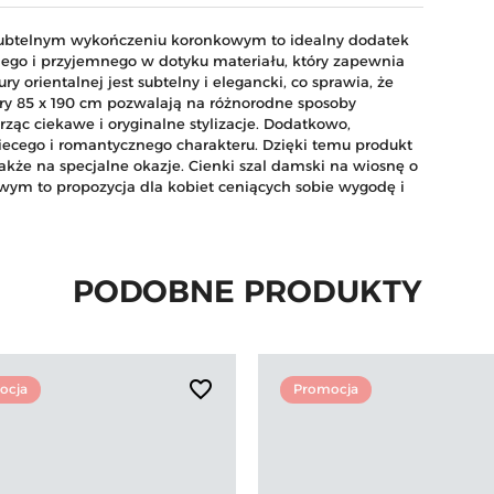
 subtelnym wykończeniu koronkowym to idealny dodatek
tnego i przyjemnego w dotyku materiału, który zapewnia
 orientalnej jest subtelny i elegancki, co sprawia, że
ary 85 x 190 cm pozwalają na różnorodne sposoby
ząc ciekawe i oryginalne stylizacje. Dodatkowo,
ecego i romantycznego charakteru. Dzięki temu produkt
 także na specjalne okazje. Cienki szal damski na wiosnę o
ym to propozycja dla kobiet ceniących sobie wygodę i
PODOBNE PRODUKTY
favorite_border
ocja
Promocja