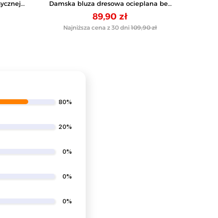
sycznej
Damska bluza dresowa ocieplana bez
T-shirt
kaptura
89,90 zł
Najniższa cena z 30 dni
109,90 zł
80%
20%
0%
0%
0%