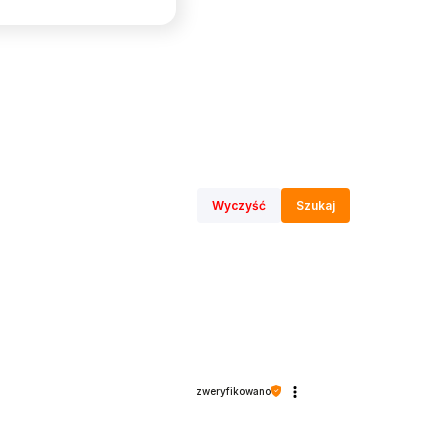
Wyczyść
Szukaj
zweryfikowano