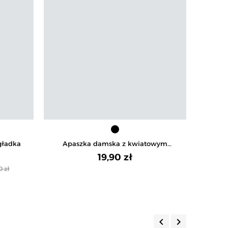
gładka
Apaszka damska z kwiatowym
Ba
motywem w stylu retro
19,90 zł
0 zł
keyboard_arrow_left
keyboard_arrow_right
Poprzedni
Następny