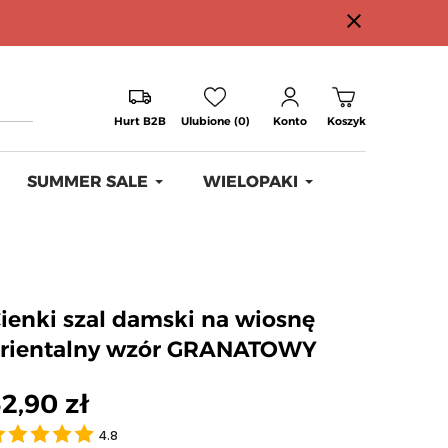
close
Hurt B2B
Ulubione (0)
Konto
Koszyk
SUMMER SALE
WIELOPAKI
ienki szal damski na wiosnę
rientalny wzór GRANATOWY
2,90 zł
4.8