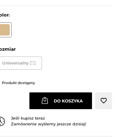
olor:
BEŻOWY
ozmiar
Uniwersalny
arrow_right
Następny
Produkt dostępny
favorite_border
DO KOSZYKA
Jeśli kupisz teraz
Zamówienie wyślemy jeszcze dzisiaj!