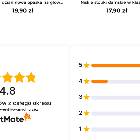
 dzianinowa opaska na głowe
Niskie stopki damskie w kla
z kokardą
kolorystyce 3-pak
19,90 zł
17,90 zł
5
4
4.8
3
tów
z całego okresu
zweryfikowanych przez
2
1