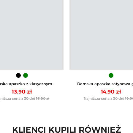
ska apaszka z klasycznym
Damska apaszka satynowa 
wzorem paisley
13,90 zł
14,90 zł
niższa cena z 30 dni
16,90 zł
Najniższa cena z 30 dni
19,9
KLIENCI KUPILI RÓWNIEŻ