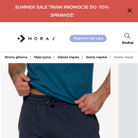
SUMMER SALE TRWA! PROMOCJE DO -70%
close
SPRAWDŹ!
Szukaj
Strona główna
Mężczyzna
Odzież męska
Szorty męskie
Szorty męskie