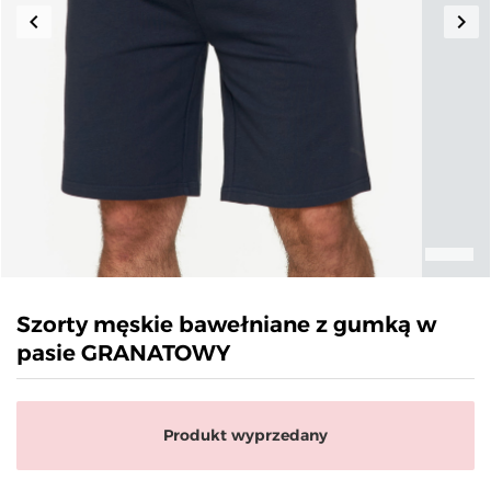
keyboard_arrow_left
keyboard_arrow_right
Poprzedni
Nas
Szorty męskie bawełniane z gumką w
pasie GRANATOWY
Produkt wyprzedany