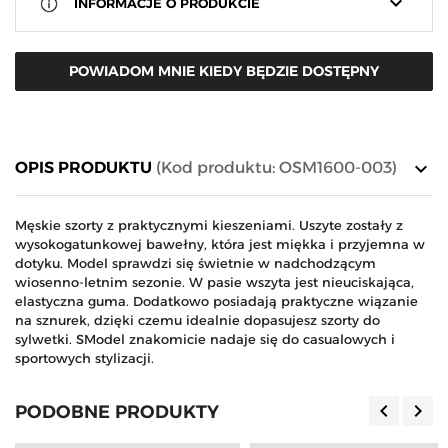
keyboard_arrow_down
INFORMACJE O PRODUKCIE
POWIADOM MNIE KIEDY BĘDZIE DOSTĘPNY
keyboard_arrow_down
OPIS PRODUKTU
(Kod produktu: OSM1600-003)
Męskie szorty z praktycznymi kieszeniami. Uszyte zostały z
wysokogatunkowej bawełny, która jest miękka i przyjemna w
dotyku. Model sprawdzi się świetnie w nadchodzącym
wiosenno-letnim sezonie. W pasie wszyta jest nieuciskająca,
elastyczna guma. Dodatkowo posiadają praktyczne wiązanie
na sznurek, dzięki czemu idealnie dopasujesz szorty do
sylwetki. SModel znakomicie nadaje się do casualowych i
sportowych stylizacji.
keyboard_arrow_left
keyboard_arrow_right
PODOBNE PRODUKTY
Poprzedn
Nas