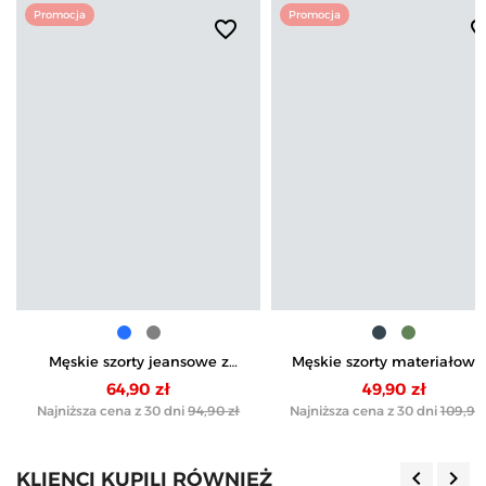
Promocja
Promocja
favorite_border
favorite_b
Męskie szorty jeansowe z
Męskie szorty materiałowe
elastycznym pasem
kieszeniami i troczkiem
64,90 zł
49,90 zł
Najniższa cena z 30 dni
94,90 zł
Najniższa cena z 30 dni
109,90 
keyboard_arrow_left
keyboard_arrow_right
KLIENCI KUPILI RÓWNIEŻ