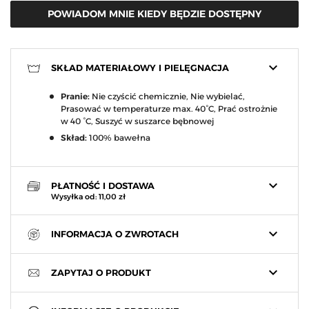
POWIADOM MNIE KIEDY BĘDZIE DOSTĘPNY
keyboard_arrow_down
SKŁAD MATERIAŁOWY I PIELĘGNACJA
Pranie:
Nie czyścić chemicznie, Nie wybielać,
Prasować w temperaturze max. 40°C, Prać ostrożnie
w 40 °C, Suszyć w suszarce bębnowej
Skład:
100% bawełna
keyboard_arrow_down
PŁATNOŚĆ I DOSTAWA
Wysyłka od: 11,00 zł
keyboard_arrow_down
INFORMACJA O ZWROTACH
keyboard_arrow_down
ZAPYTAJ O PRODUKT