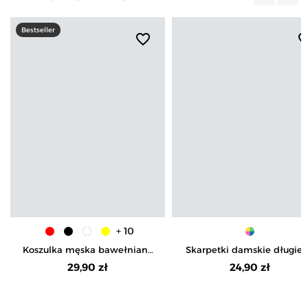
Poprzedn
Nas
Bestseller
favorite_border
favorite_b
+ 10
Koszulka męska bawełniana
Skarpetki damskie długie
T-shirt
pastelowe kolory i groszki 
29,90 zł
24,90 zł
pak