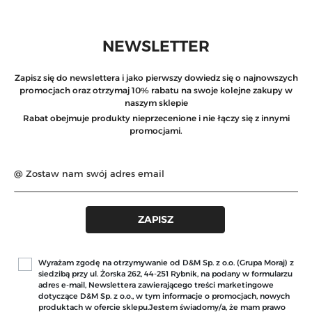
NEWSLETTER
Zapisz się do newslettera i jako pierwszy dowiedz się o najnowszych
promocjach oraz otrzymaj 10% rabatu na swoje kolejne zakupy w
naszym sklepie
Rabat obejmuje produkty nieprzecenione i nie łączy się z innymi
promocjami.
Wyrażam zgodę na otrzymywanie od D&M Sp. z o.o. (Grupa Moraj) z
siedzibą przy ul. Żorska 262, 44-251 Rybnik, na podany w formularzu
adres e-mail, Newslettera zawierającego treści marketingowe
dotyczące D&M Sp. z o.o., w tym informacje o promocjach, nowych
produktach w ofercie sklepu.Jestem świadomy/a, że mam prawo