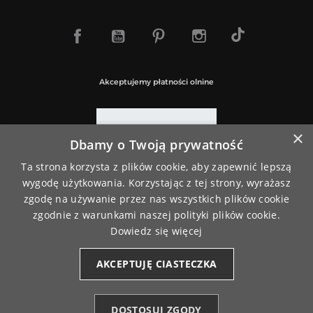
TikTok
Facebook
YouTube
Pinterest
Instagram
Akceptujemy płatności olnine
×
Dbamy o Twoją prywatność
Paczki wysyłamy za pośrednictwem
Ta strona korzysta z plików cookie, aby zapewnić lepszą
wygodę użytkowania. Korzystając z tej strony, wyrażasz
zgodę na używanie przez nas wszystkich plików cookie
zgodnie z warunkami naszej polityki plików cookie.
Dowiedz się więcej
AKCEPTUJĘ CIASTECZKA
© 2026
www.moraj.pl
| Wszystkie prawa do treści i sklepu
zastrzeżone
DOSTOSUJ ZGODY
PrestaShop Responsywne Sklepy Internetowe