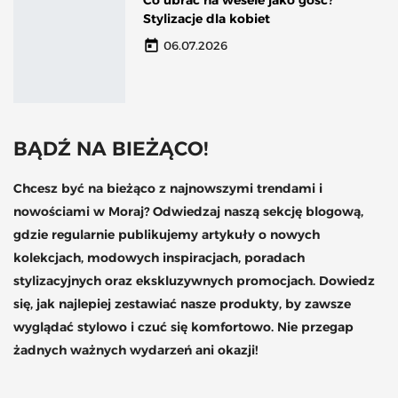
Co ubrać na wesele jako gość?
Stylizacje dla kobiet
today
06.07.2026
BĄDŹ NA BIEŻĄCO!
Chcesz być na bieżąco z najnowszymi trendami i
nowościami w Moraj? Odwiedzaj naszą sekcję blogową,
gdzie regularnie publikujemy artykuły o nowych
kolekcjach, modowych inspiracjach, poradach
stylizacyjnych oraz ekskluzywnych promocjach. Dowiedz
się, jak najlepiej zestawiać nasze produkty, by zawsze
wyglądać stylowo i czuć się komfortowo. Nie przegap
żadnych ważnych wydarzeń ani okazji!