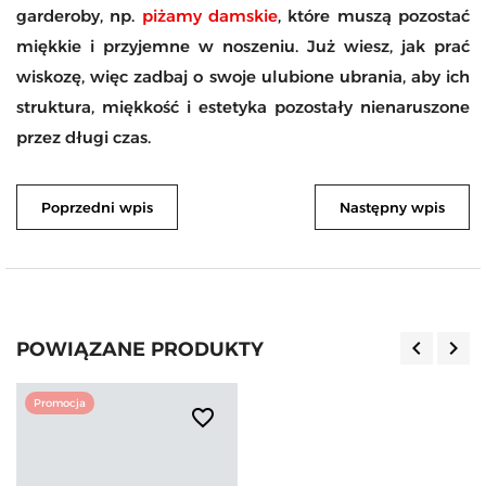
garderoby, np.
piżamy damskie
, które muszą pozostać
miękkie i przyjemne w noszeniu. Już wiesz, jak prać
wiskozę, więc zadbaj o swoje ulubione ubrania, aby ich
struktura, miękkość i estetyka pozostały nienaruszone
przez długi czas.
Poprzedni wpis
Następny wpis
keyboard_arrow_left
keyboard_arrow_right
POWIĄZANE PRODUKTY
Poprzedn
Nas
Promocja
favorite_border