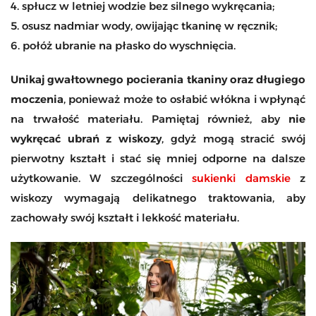
4. spłucz w letniej wodzie bez silnego wykręcania;
5. osusz nadmiar wody, owijając tkaninę w ręcznik;
6. połóż ubranie na płasko do wyschnięcia.
Unikaj gwałtownego pocierania tkaniny oraz długiego
moczenia
, ponieważ może to osłabić włókna i wpłynąć
na trwałość materiału. Pamiętaj również, aby
nie
wykręcać ubrań z wiskozy
, gdyż mogą stracić swój
pierwotny kształt i stać się mniej odporne na dalsze
użytkowanie. W szczególności
sukienki damskie
z
wiskozy wymagają delikatnego traktowania, aby
zachowały swój kształt i lekkość materiału.