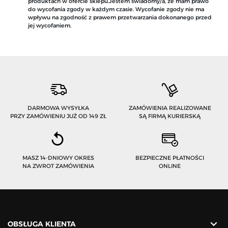
produktach w ofercie sklepu.Jestem świadomy/a, że mam prawo
do wycofania zgody w każdym czasie. Wycofanie zgody nie ma
wpływu na zgodność z prawem przetwarzania dokonanego przed
jej wycofaniem.
DARMOWA WYSYŁKA
ZAMÓWIENIA REALIZOWANE
PRZY ZAMÓWIENIU JUŻ OD 149 ZŁ
SĄ FIRMĄ KURIERSKĄ
MASZ 14-DNIOWY OKRES
BEZPIECZNE PŁATNOŚCI
NA ZWROT ZAMÓWIENIA
ONLINE

OBSŁUGA KLIENTA