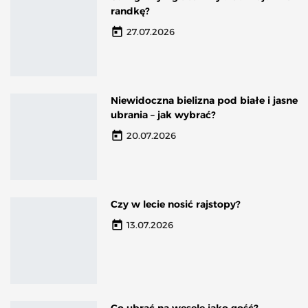
randkę?
today
27.07.2026
Niewidoczna bielizna pod białe i jasne
ubrania – jak wybrać?
today
20.07.2026
Czy w lecie nosić rajstopy?
today
13.07.2026