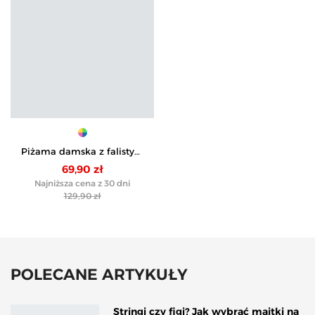
Piżama damska z falistym
wzorem
69,90 zł
Najniższa cena z 30 dni
129,90 zł
POLECANE ARTYKUŁY
Stringi czy figi? Jak wybrać majtki na