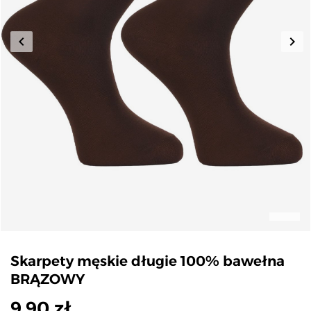
keyboard_arrow_left
keyboard_arrow_right
Poprzedni
Nas
Skarpety męskie długie 100% bawełna
BRĄZOWY
9,90 zł