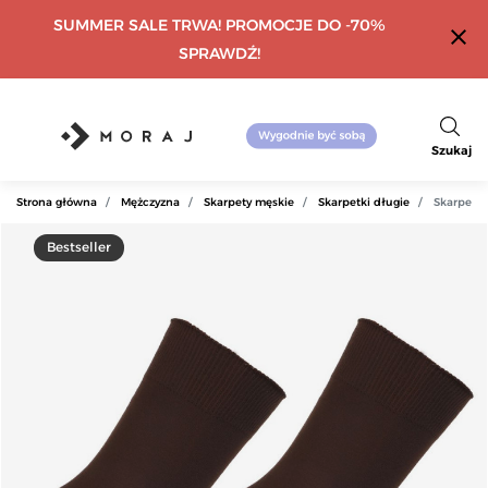
SUMMER SALE TRWA! PROMOCJE DO -70%
close
SPRAWDŹ!
Szukaj
Strona główna
Mężczyzna
Skarpety męskie
Skarpetki długie
Skarpety
Bestseller