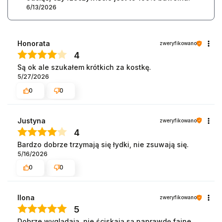
6/13/2026
Honorata
zweryfikowano
4
Są ok ale szukałem krótkich za kostkę.
5/27/2026
0
0
Justyna
zweryfikowano
4
Bardzo dobrze trzymają się łydki, nie zsuwają się.
5/16/2026
0
0
Ilona
zweryfikowano
5
Dobrze wyglądają, nie ściskają są naprawdę fajne ,