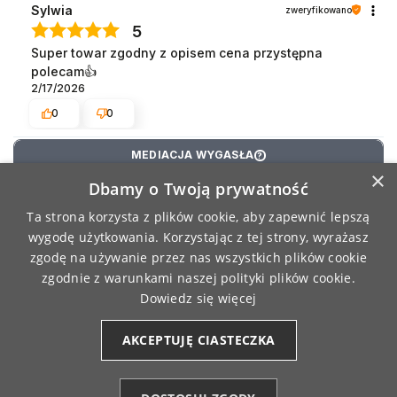
Sylwia
zweryfikowano
5
Super towar zgodny z opisem cena przystępna
polecam👍️
2/17/2026
0
0
MEDIACJA WYGASŁA
?
×
Dbamy o Twoją prywatność
Anna
zweryfikowano
3
Ta strona korzysta z plików cookie, aby zapewnić lepszą
Bardzo szybka dostawa, towar super. Polecam
wygodę użytkowania. Korzystając z tej strony, wyrażasz
w 100%
zgodę na używanie przez nas wszystkich plików cookie
2/16/2026
zgodnie z warunkami naszej polityki plików cookie.
Dowiedz się więcej
Maria
zweryfikowano
AKCEPTUJĘ CIASTECZKA
5
Moja opinia na temat skarpet moraja oczywiście jak
najbardziej pozytywna od wielu lat i ja i mój mąż