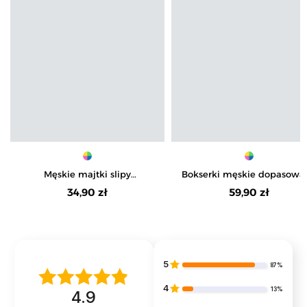
Męskie majtki slipy
Bokserki męskie dopasowa
bawełniane klasyczne 3-pak
śmieszne wzory na prezent 
34,90 zł
59,90 zł
pak
5
87%
4
13%
4.9