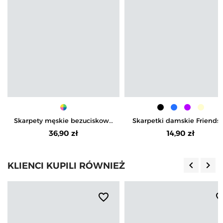
Skarpety męskie bezuciskowe
Skarpetki damskie Friendsy
medyczne skarpetki
magnetycznymi rączkam
36,90 zł
14,90 zł
komfortowe zestaw 3-pak
wesołe
keyboard_arrow_left
keyboard_arrow_right
KLIENCI KUPILI RÓWNIEŻ
Poprzedn
Nas
favorite_border
favorite_b