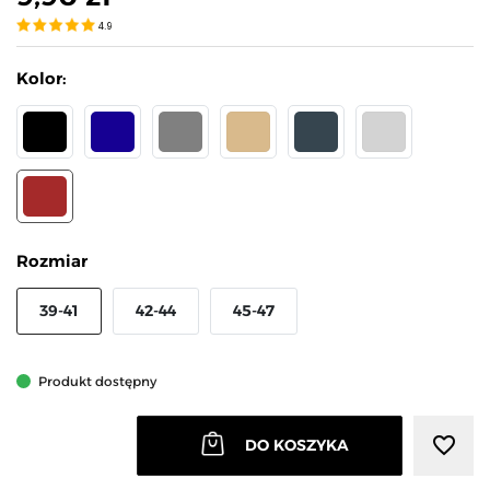
4.9
Kolor:
CZARNY
GRANATOWY
SZARY
BEŻOWY
GRAFIT
JASNY SZARY
BRĄZOWY
Rozmiar
39-41
42-44
45-47
Produkt dostępny
favorite_border
DO KOSZYKA