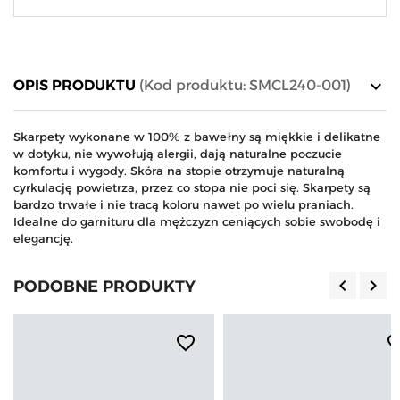
keyboard_arrow_down
OPIS PRODUKTU
(Kod produktu: SMCL240-001)
Skarpety wykonane w 100% z bawełny są miękkie i delikatne
w dotyku, nie wywołują alergii, dają naturalne poczucie
komfortu i wygody. Skóra na stopie otrzymuje naturalną
cyrkulację powietrza, przez co stopa nie poci się. Skarpety są
bardzo trwałe i nie tracą koloru nawet po wielu praniach.
Idealne do garnituru dla mężczyzn ceniących sobie swobodę i
elegancję.
keyboard_arrow_left
keyboard_arrow_right
PODOBNE PRODUKTY
Poprzedn
Nas
favorite_border
favorite_b