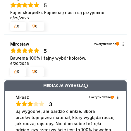
5
Fajne skarpetki. Fajnie się nosi i są przyjemne.
6/29/2026
0
0
Mirosław
zweryfikowano
5
Bawełna 100% i fajny wybór kolorów.
6/20/2026
0
0
MEDIACJA WYGASŁA
?
Miłosz
zweryfikowano
3
Są wygodne, ale bardzo cienkie. Skóra
prześwituje przez materiał, który wygląda raczej
jak rodzaj rajstopy. Nie dam sobie też ręki
odciąć, czy rzeczywiście jest to 100% bawełna.