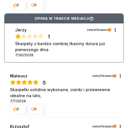
0
0
OPINIA W TRAKCIE MEDIACJI
?
Jerzy
zweryfikowano
1
Skarpety z bardzo cienkiej tkaniny dziura już
pierwszego dnia
7/30/2026
Mateusz
zweryfikowano
5
Skarpetki solidnie wykonane, cienki i przewiewne
idealne na lato,
7/7/2026
0
0
Krzysztof
zweryfikowano