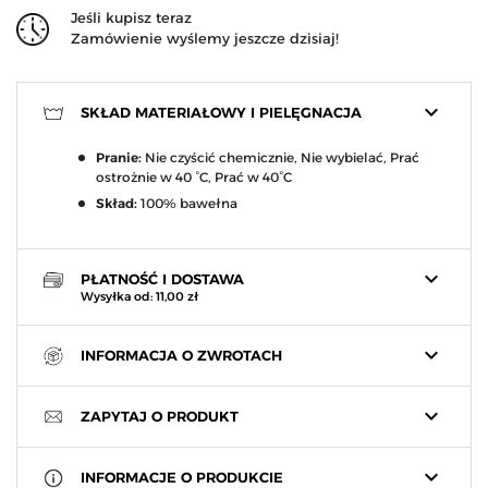
Jeśli kupisz teraz
Zamówienie wyślemy jeszcze dzisiaj!
keyboard_arrow_down
SKŁAD MATERIAŁOWY I PIELĘGNACJA
Pranie:
Nie czyścić chemicznie, Nie wybielać, Prać
ostrożnie w 40 °C, Prać w 40°C
Skład:
100% bawełna
keyboard_arrow_down
PŁATNOŚĆ I DOSTAWA
Wysyłka od: 11,00 zł
keyboard_arrow_down
INFORMACJA O ZWROTACH
keyboard_arrow_down
ZAPYTAJ O PRODUKT
keyboard_arrow_down
INFORMACJE O PRODUKCIE