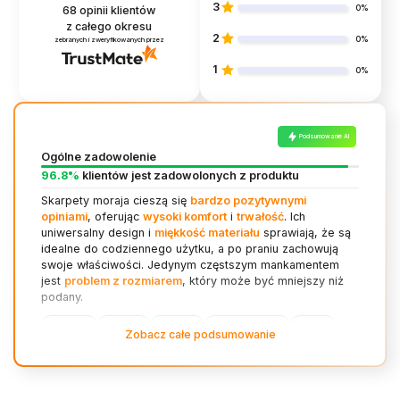
3
0%
68
opinii klientów
z całego okresu
2
0%
zebranych i zweryfikowanych przez
1
0%
Podsumowanie AI
Ogólne zadowolenie
96.8%
klientów jest zadowolonych z produktu
Skarpety moraja cieszą się
bardzo pozytywnymi
opiniami
, oferując
wysoki komfort
i
trwałość
. Ich
uniwersalny design i
miękkość materiału
sprawiają, że są
idealne do codziennego użytku, a po praniu zachowują
swoje właściwości. Jedynym częstszym mankamentem
jest
problem z rozmiarem
, który może być mniejszy niż
podany.
komfort (6)
jakość (5)
design (4)
funkcjonalność (4)
cena (1)
Zobacz całe podsumowanie
rozmiar (1)