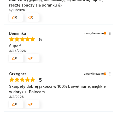
resztę zbaczy się poranku 👍️
5/10/2026
0
0
Dominika
zweryfikowano
5
Super!
3/27/2026
0
0
Grzegorz
zweryfikowano
5
Skarpety dobrej jakości w 100% bawełniane, miękkie
w dotyku . Polecam.
3/2/2026
0
0