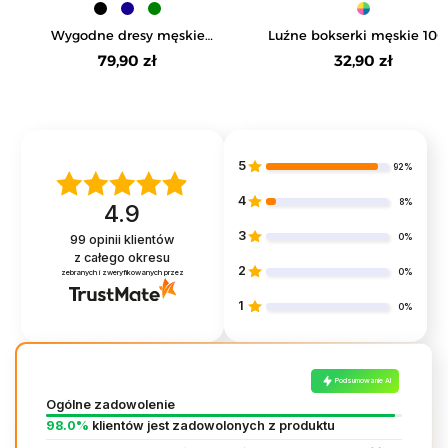
Wygodne dresy męskie
Luźne bokserki męskie 10
spodnie bawełniane z
bawełniane komfortowe
79,90 zł
32,90 zł
kieszeniami
wygodne w kratkę
5
92%
4
8%
4.9
3
0%
99
opinii klientów
z całego okresu
2
0%
zebranych i zweryfikowanych przez
1
0%
Podsumowanie AI
Ogólne zadowolenie
98.0%
klientów jest zadowolonych z produktu