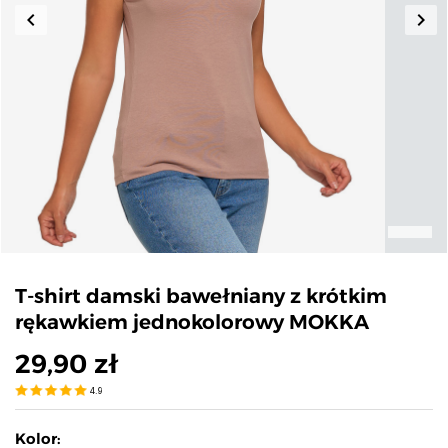
keyboard_arrow_left
keyboard_arrow_right
Poprzedni
Nas
T-shirt damski bawełniany z krótkim
rękawkiem jednokolorowy MOKKA
29,90 zł
4.9
Kolor: