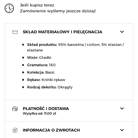
Jeśli kupisz teraz
Zamówienie wyślemy jeszcze dzisiaj!
keyboard_arrow_down
SKŁAD MATERIAŁOWY I PIELĘGNACJA
Skład produktu:
95% bawełna / cotton; 5% elastan /
elastane
Wzór:
Gładki
Gramatura:
160
Kolekcja:
Basic
Rękaw:
Krótki rękaw
Rodzaj dekoltu:
Okrągły
keyboard_arrow_down
PŁATNOŚĆ I DOSTAWA
Wysyłka od: 11,00 zł
keyboard_arrow_down
INFORMACJA O ZWROTACH