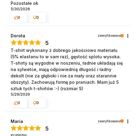
Pozostałe ok
5/30/2026
0
0
Dorota
zweryfikowano
5
T-shirt wykonany z dobrego jakościowo materiału
(5% elastanu to w sam raz), gęstość splotu wysoka.
T-shirty są wygodne w noszeniu, ładnie układają się
na sylwetce, mają odpowiednią długość i ładny
dekolt (nie za głęboki i nie za mały oraz starannie
obszyty). Zachowują formę po praniach. Mam już 5
sztuk tych t-shirtów :-) (rozmiar S)
5/29/2026
0
0
Maria
zweryfikowano
5
SUPER!!