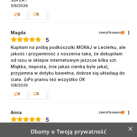
5/9/2026
0
0
Magda
zweryfikowano
5
Kupiłam na próbę podkoszulki MORAJ w Leclerku, ale
jakość i przyjemność z noszenia taka, że dokupiłam
od razu w sklepie internetowym jeszcze kilka szt.
Miękka, mięsista, (nie jakaś cienka byle jaka),
przyjemna w dotyku bawełna, dobrze się układają do
ciała. 👍️Po praniu też wszystko OK
5/8/2026
0
0
Anna
zweryfikowano
5
×
Gatunkowo super
Dbamy o Twoją prywatność
5/1/2026