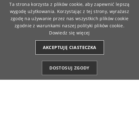
Ta strona korzysta z plików cookie, aby zapewnić lepszą
0
0
wygodę użytkowania. Korzystając z tej strony, wyrażasz
zgodę na używanie przez nas wszystkich plików cookie
Krystyna
zweryfikowano
zgodnie z warunkami naszej polityki plików cookie.
5
Dowiedz się więcej
Te koszulki są moimi ulubionymi w każdym kolorze
4/25/2026
AKCEPTUJĘ CIASTECZKA
0
0
DOSTOSUJ ZGODY
Beata
zweryfikowano
Kategorie
Ulubione (0)
Start
Konto
Koszyk
5
Materiał jest bardzo przyjemny w dotyku. Koszulka
ma odpowiednią długość! Nie wychodzi ze spodni!
Idealna na co dzień, zapewnia wysoki komfort
noszenia.
4/19/2026
0
0