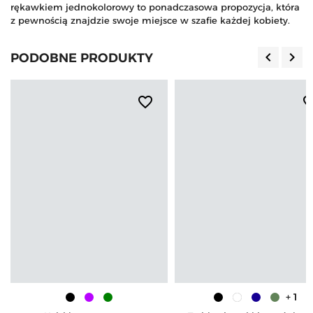
rękawkiem jednokolorowy to ponadczasowa propozycja, która
z pewnością znajdzie swoje miejsce w szafie każdej kobiety.
keyboard_arrow_left
keyboard_arrow_right
PODOBNE PRODUKTY
Poprzedn
Nas
favorite_border
favorite_b
+ 1