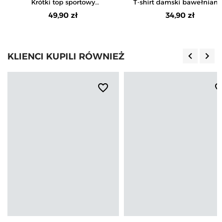
Krótki top sportowy
T-shirt damski bawełniany
prążkowany
dekoltem V Plus Size
49,90 zł
34,90 zł
keyboard_arrow_left
keyboard_arrow_right
KLIENCI KUPILI RÓWNIEŻ
Poprzedn
Nas
favorite_border
favorite_b