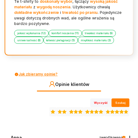
Te t-shirty to
doskonały wybór
, łączący
wysoką jakość
materiału
z
wygodą noszenia
. Użytkownicy chwalą
dokładne wykończenie
i
trwałość po praniu
. Pojedyncze
uwagi dotyczą drobnych wad, ale ogólne wrażenia są
bardzo pozytywne.
jakość wykonania (12)
komfort noszenia (11)
trwałość materiału (9)
uniwersalność (8)
łatwość pielęgnacji (5)
miękkość materiału (3)
Jak zbieramy opinie?
Opinie klientów
Wyczyść
Szukaj
Anna
zweryfikowano