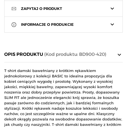
keyboard_arrow_down
ZAPYTAJ O PRODUKT
keyboard_arrow_down
INFORMACJE O PRODUKCIE
keyboard_arrow_down
OPIS PRODUKTU
(Kod produktu: BD900-420)
T-shirt damski bawełniany z krótkim rękawkiem
jednokolorowy z kolekcji BASIC to idealna propozycja dla
kobiet ceniących wygodę i prostotę. Wykonany z wysokiej
jakości, miękkiej bawełny, zapewniającej wysoki komfort
noszenia oraz dobry przepływ powietrza. Prosty, dopasowany
SLIM FIT ale jednocześnie elegancki krój sprawia, że koszulka
pasuje zarówno do codziennych, jak i bardziej formalnych
stylizacji. Krótki rękawek nadaje koszulce lekkości i swobody
ruchów, co jest szczególnie ważne w upalne dni. Klasyczny
dekolt okrągły pozwala na swobodne dopasowanie dodatków,
jak chusty czy naszyjniki. T-shirt damski bawełniany z krótkim