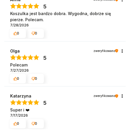
5
Koszulka jest bardzo dobra. Wygodna, dobrze się
pierze. Polecam.
7/28/2026
0
0
Olga
zweryfikowano
5
Polecam
7/27/2026
0
0
Katarzyna
zweryfikowano
5
Super i ❤️
7/17/2026
0
0