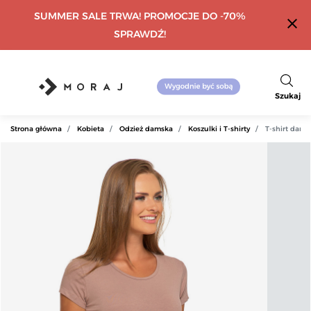
SUMMER SALE TRWA! PROMOCJE DO -70%
close
SPRAWDŹ!
Szukaj
Strona główna
Kobieta
Odzież damska
Koszulki i T-shirty
T-shirt dams