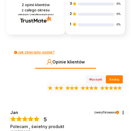
3
0%
2
opinii klientów
z całego okresu
2
0%
zebranych i zweryfikowanych przez
1
0%
Jak zbieramy opinie?
Opinie klientów
Wyczyść
Szukaj
Jan
zweryfikowano
5
Polecam , świetny produkt