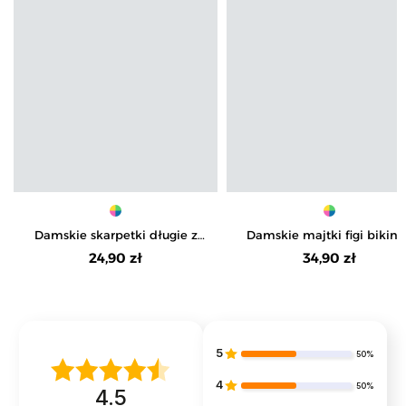
Damskie skarpetki długie z
Damskie majtki figi bikini 
motywem kwiatów 3-pak
bawełny 3-pak
24,90 zł
34,90 zł
5
50%
4
50%
4.5