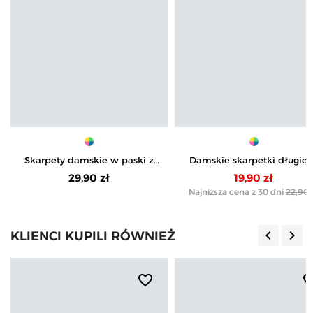
Skarpety damskie w paski z
Damskie skarpetki długie
wiskozy 3-pak
motyw pandy 3-pak
29,90 zł
19,90 zł
Najniższa cena z 30 dni
22,90 
keyboard_arrow_left
keyboard_arrow_right
KLIENCI KUPILI RÓWNIEŻ
Poprzedn
Nas
favorite_border
favorite_b