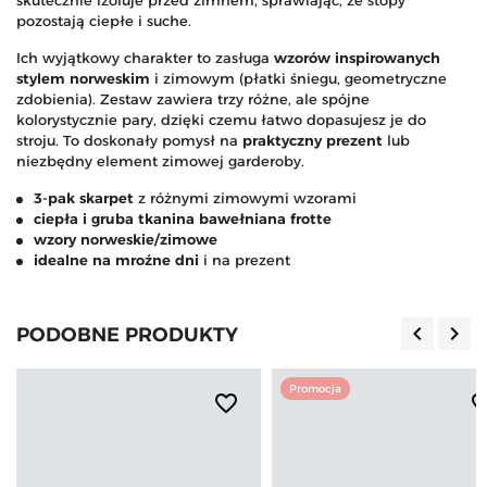
pozostają ciepłe i suche.
Ich wyjątkowy charakter to zasługa
wzorów inspirowanych
stylem norweskim
i zimowym (płatki śniegu, geometryczne
zdobienia). Zestaw zawiera trzy różne, ale spójne
kolorystycznie pary, dzięki czemu łatwo dopasujesz je do
stroju. To doskonały pomysł na
praktyczny prezent
lub
niezbędny element zimowej garderoby.
3-pak skarpet
z różnymi zimowymi wzorami
ciepła i gruba tkanina bawełniana frotte
wzory norweskie/zimowe
idealne na mroźne dni
i na prezent
keyboard_arrow_left
keyboard_arrow_right
PODOBNE PRODUKTY
Poprzedn
Nas
Promocja
favorite_border
favorite_b