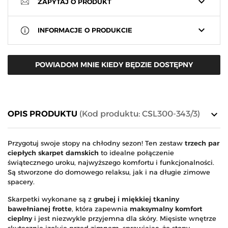
keyboard_arrow_down
ZAPYTAJ O PRODUKT
keyboard_arrow_down
INFORMACJE O PRODUKCIE
POWIADOM MNIE KIEDY BĘDZIE DOSTĘPNY
keyboard_arrow_down
OPIS PRODUKTU
(Kod produktu: CSL300-343/3)
Przygotuj swoje stopy na chłodny sezon! Ten zestaw
trzech par
ciepłych skarpet damskich
to idealne połączenie
świątecznego uroku, najwyższego komfortu i funkcjonalności.
Są stworzone do domowego relaksu, jak i na długie zimowe
spacery.
Skarpetki wykonane są z
grubej i miękkiej tkaniny
bawełnianej frotte
, która zapewnia
maksymalny komfort
cieplny
i jest niezwykle przyjemna dla skóry. Mięsiste wnętrze
skutecznie izoluje przed zimnem, sprawiając, że stopy