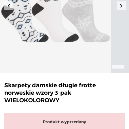
keyboard_arrow_left
keyboard_arrow_right
Poprzedni
Nas
Skarpety damskie długie frotte
norweskie wzory 3-pak
WIELOKOLOROWY
Produkt wyprzedany