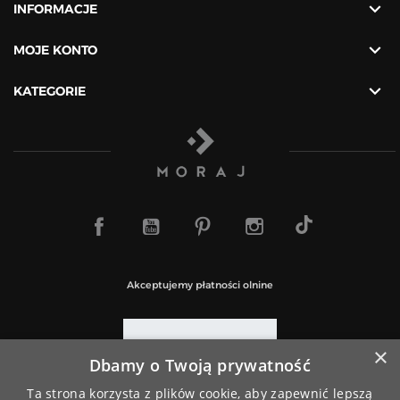

INFORMACJE

MOJE KONTO

KATEGORIE
TikTok
Facebook
YouTube
Pinterest
Instagram
Akceptujemy płatności olnine
×
Dbamy o Twoją prywatność
Paczki wysyłamy za pośrednictwem
Ta strona korzysta z plików cookie, aby zapewnić lepszą