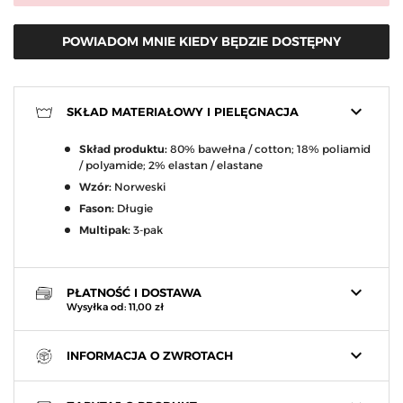
POWIADOM MNIE KIEDY BĘDZIE DOSTĘPNY
keyboard_arrow_down
SKŁAD MATERIAŁOWY I PIELĘGNACJA
Skład produktu:
80% bawełna / cotton; 18% poliamid
/ polyamide; 2% elastan / elastane
Wzór:
Norweski
Fason:
Długie
Multipak:
3-pak
keyboard_arrow_down
PŁATNOŚĆ I DOSTAWA
Wysyłka od: 11,00 zł
keyboard_arrow_down
INFORMACJA O ZWROTACH