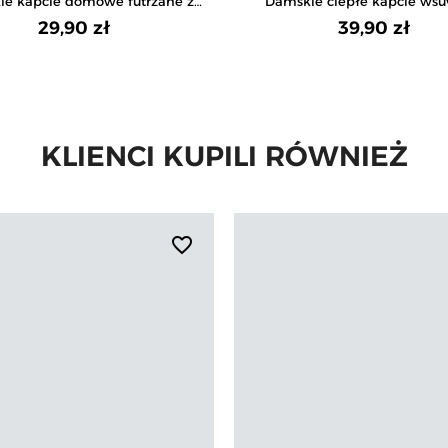
e kapcie domowe futrzane z
Damskie ciepłe kapcie ws
serduszkami
domowe antypoślizgowe z 
29,90 zł
39,90 zł
KLIENCI KUPILI RÓWNIEŻ
favorite_border