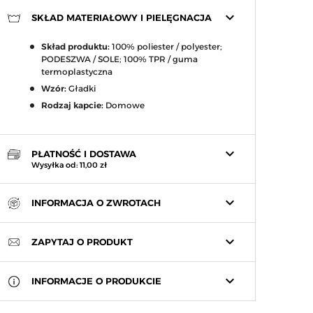
keyboard_arrow_down
SKŁAD MATERIAŁOWY I PIELĘGNACJA
Skład produktu:
100% poliester / polyester;
PODESZWA / SOLE; 100% TPR / guma
termoplastyczna
Wzór:
Gładki
Rodzaj kapcie:
Domowe
keyboard_arrow_down
PŁATNOŚĆ I DOSTAWA
Wysyłka od: 11,00 zł
keyboard_arrow_down
INFORMACJA O ZWROTACH
keyboard_arrow_down
ZAPYTAJ O PRODUKT
keyboard_arrow_down
INFORMACJE O PRODUKCIE