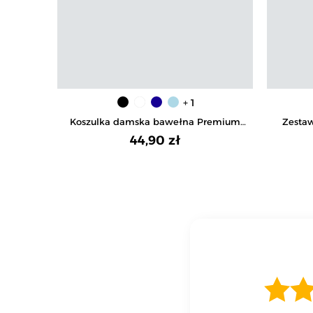
+ 1
Koszulka damska bawełna Premium
Zesta
T-shirt dekolt okrągły
majt
44,90 zł