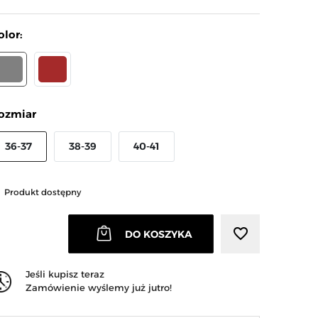
olor:
ZARY
BRĄZOWY
ozmiar
36-37
38-39
40-41
arrow_right
Następny
Produkt dostępny
favorite_border
DO KOSZYKA
Jeśli kupisz teraz
Zamówienie wyślemy już jutro!