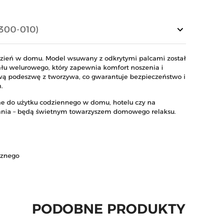
keyboard_arrow_down
300-010)
zień w domu. Model wsuwany z odkrytymi palcami został
u welurowego, który zapewnia komfort noszenia i
gową podeszwę z tworzywa, co gwarantuje bezpieczeństwo i
.
lne do użytku codziennego w domu, hotelu czy na
wania – będą świetnym towarzyszem domowego relaksu.
cznego
PODOBNE PRODUKTY