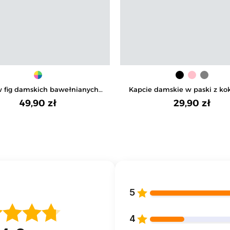
w fig damskich bawełnianych
Kapcie damskie w paski z kok
ki bikini prążkowane 4-pak
antypoślizgową podesz
49,90 zł
29,90 zł
5
4