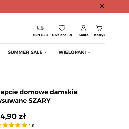
close
Hurt B2B
Ulubione (0)
Konto
Koszyk
SUMMER SALE
WIELOPAKI
apcie domowe damskie
wsuwane SZARY
4,90 zł
4.8