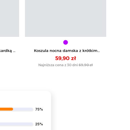
ardką i
Koszula nocna damska z krótkim
Skarpe
wą
rękawem w kropeczki
59,90 zł
Najniższa cena z 30 dni
69,90 zł
75%
25%