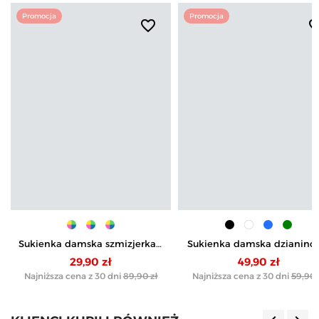
Promocja
Promocja
favorite_border
favorite_b
Sukienka damska szmizjerka z
Sukienka damska dzianino
paskiem ze 100% wiskozy
z rozcięciami po bokach
29,90 zł
49,90 zł
Najniższa cena z 30 dni
89,90 zł
Najniższa cena z 30 dni
59,90 