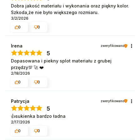
Dobra jakość materiału i wykonania oraz piękny kolor.
Szkoda,że nie było większego rozmiaru.
3/2/2026
0
0
Irena
zweryfikowano
5
Dopasowana i piekny splot materiału z grubej
przędzy💯 🚀 ❤️
2/18/2026
0
0
Patrycja
zweryfikowano
5
👍️sukienka bardzo ładna
2/17/2026
0
0