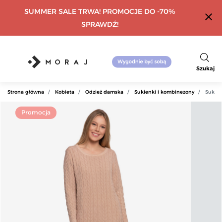
SUMMER SALE TRWA! PROMOCJE DO -70%
close
SPRAWDŹ!
Szukaj
Strona główna
Kobieta
Odzież damska
Sukienki i kombinezony
Sukien
Promocja