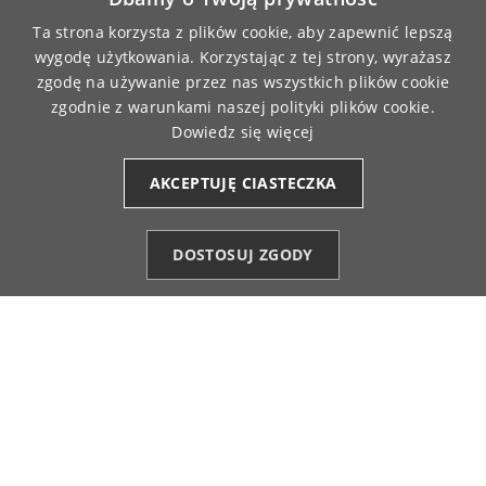
Patrycja
zweryfikowano
5
Ta strona korzysta z plików cookie, aby zapewnić lepszą
wygodę użytkowania. Korzystając z tej strony, wyrażasz
Lekka i elastyczna tkanina. Tkanina trwała i
wytrzymała. Nie traci walorów estetycznych. Pasuje
zgodę na używanie przez nas wszystkich plików cookie
do stylizacji sportowych i miejskich.
zgodnie z warunkami naszej polityki plików cookie.
12/23/2025
Dowiedz się więcej
0
0
AKCEPTUJĘ CIASTECZKA
Regina
zweryfikowano
5
DOSTOSUJ ZGODY
Bardzo wygodna w noszeniu.
Kategorie
Ulubione (0)
Start
Konto
Koszyk
12/22/2025
0
0
Justyna
zweryfikowano
5
Materiał elastyczny, ale stabilny.
12/22/2025