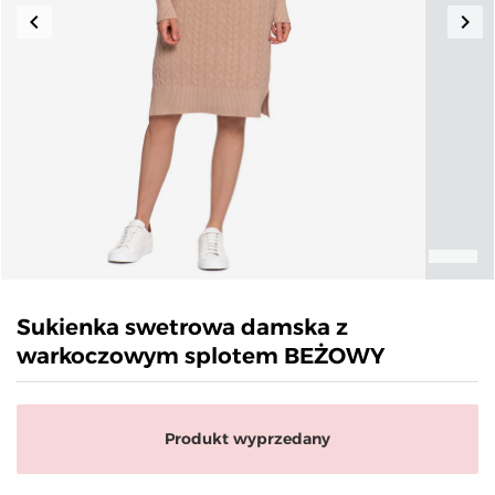
keyboard_arrow_left
keyboard_arrow_right
Poprzedni
Nas
Sukienka swetrowa damska z
warkoczowym splotem BEŻOWY
Produkt wyprzedany