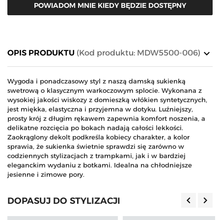
POWIADOM MNIE KIEDY BĘDZIE DOSTĘPNY
keyboard_arrow_down
OPIS PRODUKTU
(Kod produktu: MDW5500-006)
Wygoda i ponadczasowy styl z naszą damską sukienką
swetrową o klasycznym warkoczowym splocie. Wykonana z
wysokiej jakości wiskozy z domieszką włókien syntetycznych,
jest miękka, elastyczna i przyjemna w dotyku. Luźniejszy,
prosty krój z długim rękawem zapewnia komfort noszenia, a
delikatne rozcięcia po bokach nadają całości lekkości.
Zaokrąglony dekolt podkreśla kobiecy charakter, a kolor
sprawia, że sukienka świetnie sprawdzi się zarówno w
codziennych stylizacjach z trampkami, jak i w bardziej
eleganckim wydaniu z botkami. Idealna na chłodniejsze
jesienne i zimowe pory.
keyboard_arrow_left
keyboard_arrow_right
DOPASUJ DO STYLIZACJI
Poprzedn
Nas