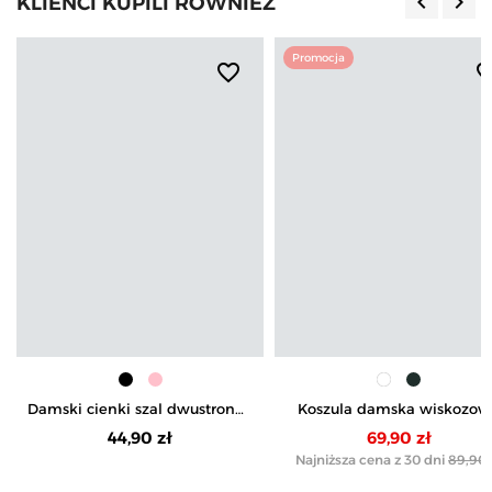
keyboard_arrow_left
keyboard_arrow_right
KLIENCI KUPILI RÓWNIEŻ
Poprzedn
Nas
Promocja
favorite_border
favorite_b
Damski cienki szal dwustronny
Koszula damska wiskozow
z frędzlami
oversize z wydłużonym tył
44,90 zł
69,90 zł
Najniższa cena z 30 dni
89,90 