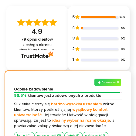
5
94%
4
6%
4.9
3
0%
79
opinii klientów
z całego okresu
2
0%
zebranych i zweryfikowanych przez
1
0%
Podsumowanie AI
Ogólne zadowolenie
98.5%
klientów jest zadowolonych z produktu
Sukienka cieszy się
bardzo wysokim uznaniem
wśród
klientów, którzy podkreślają jej
wyjątkowy komfort
i
uniwersalność
. Jej trwałość i łatwość w pielęgnacji
sprawiają, że jest to
idealny wybór na różne okazje
, a
powtarzalne zakupy świadczą o jej niezawodności.
komfort (11)
uniwersalność (10)
jakość (9)
praktyczność (6)