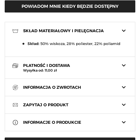
POWIADOM MNIE KIEDY BĘDZIE DOSTĘPNY
keyboard_arrow_down
SKŁAD MATERIAŁOWY I PIELĘGNACJA
Skład:
50% wiskoza, 28% poliester, 22% poliamid
keyboard_arrow_down
PŁATNOŚĆ I DOSTAWA
Wysyłka od: 11,00 zł
keyboard_arrow_down
INFORMACJA O ZWROTACH
keyboard_arrow_down
ZAPYTAJ O PRODUKT
keyboard_arrow_down
INFORMACJE O PRODUKCIE