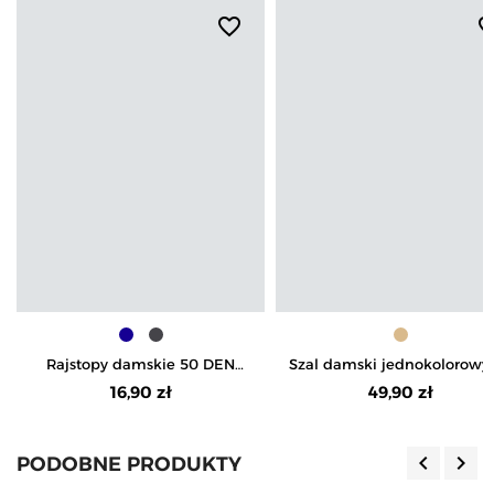
favorite_border
favorite_b
Rajstopy damskie 50 DEN
Szal damski jednokolorowy
Rihanna
sezon jesienno-zimowy
16,90 zł
49,90 zł
keyboard_arrow_left
keyboard_arrow_right
PODOBNE PRODUKTY
Poprzedn
Nas