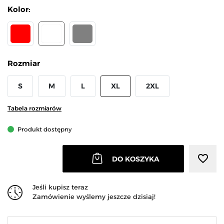
Kolor:
CZERWONY
BIAŁY
SZARY
Rozmiar
S
M
L
XL
2XL
Tabela rozmiarów
Produkt dostępny
favorite_border
DO KOSZYKA
Jeśli kupisz teraz
Zamówienie wyślemy jeszcze dzisiaj!