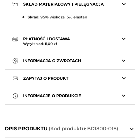
keyboard_arrow_down
SKŁAD MATERIAŁOWY I PIELĘGNACJA
Skład:
95% wiskoza, 5% elastan
keyboard_arrow_down
PŁATNOŚĆ I DOSTAWA
Wysyłka od: 11,00 zł
keyboard_arrow_down
INFORMACJA O ZWROTACH
keyboard_arrow_down
ZAPYTAJ O PRODUKT
keyboard_arrow_down
INFORMACJE O PRODUKCIE
keyboard_arrow_down
OPIS PRODUKTU
(Kod produktu: BD1800-018)