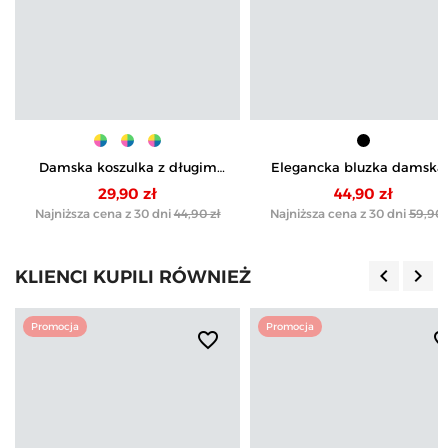
Damska koszulka z długim
Elegancka bluzka damska
rękawem w paski z bawełny
siateczkowymi wstawkam
29,90 zł
44,90 zł
Najniższa cena z 30 dni
44,90 zł
Najniższa cena z 30 dni
59,90 
keyboard_arrow_left
keyboard_arrow_right
KLIENCI KUPILI RÓWNIEŻ
Poprzedn
Nas
Promocja
Promocja
favorite_border
favorite_b