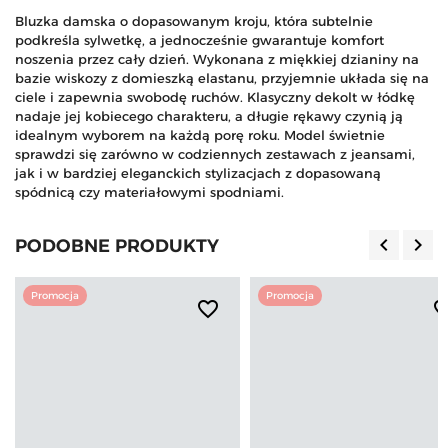
Bluzka damska o dopasowanym kroju, która subtelnie
podkreśla sylwetkę, a jednocześnie gwarantuje komfort
noszenia przez cały dzień. Wykonana z miękkiej dzianiny na
bazie wiskozy z domieszką elastanu, przyjemnie układa się na
ciele i zapewnia swobodę ruchów. Klasyczny dekolt w łódkę
nadaje jej kobiecego charakteru, a długie rękawy czynią ją
idealnym wyborem na każdą porę roku. Model świetnie
sprawdzi się zarówno w codziennych zestawach z jeansami,
jak i w bardziej eleganckich stylizacjach z dopasowaną
spódnicą czy materiałowymi spodniami.
keyboard_arrow_left
keyboard_arrow_right
PODOBNE PRODUKTY
Poprzedn
Nas
Promocja
Promocja
favorite_border
favorite_b