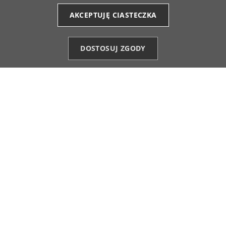
AKCEPTUJĘ CIASTECZKA
Gabriela
zweryfikowano
5
Prosty, ale efektowny design. Dobrze leży na
DOSTOSUJ ZGODY
ramionach.
Kategorie
Ulubione (0)
Start
Konto
Koszyk
12/1/2025
0
0
Małgorzata
zweryfikowano
5
Piękne kolory, które łatwo łączyć. Nie ogranicza
swobody ruchu. Dobrze dopasowany skład tkaniny.
Nie wymaga specjalnej pielęgnacji.
11/25/2025
0
0
Aleksandra
zweryfikowano
5