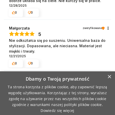
dobrze układa się na ciele. Nie kurczy się w pralce.
12/28/2025
0
0
Małgorzata
zweryfikowano
5
Nie odkształca się po suszeniu. Uniwersalna baza do
stylizacji. Dopasowana, ale nieciasna. Materiał jest
miękki i trwały.
12/21/2025
0
0
×
Dbamy o Twoją prywatność
Anna
zweryfikowano
5
Ta strona korzysta z plików cookie, aby zapewnić lepszą
Pasuje do różnorodnych stylizacji. Starannie uszyta
wygodę użytkowania. Korzystając z tej strony, wyrażasz
odzież. Wygląda świetnie w wielu stylizacjach.
zgodę na używanie przez nas wszystkich plików cookie
12/9/2025
zgodnie z warunkami naszej polityki plików cookie.
0
0
Dowiedz się więcej