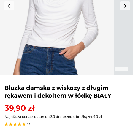
keyboard_arrow_left
keyboard_arrow_right
Poprzedni
Nas
Bluzka damska z wiskozy z długim
rękawem i dekoltem w łódkę BIAŁY
39,90 zł
Najniższa cena z ostanich 30 dni przed obniżką
44,90 zł
4.8