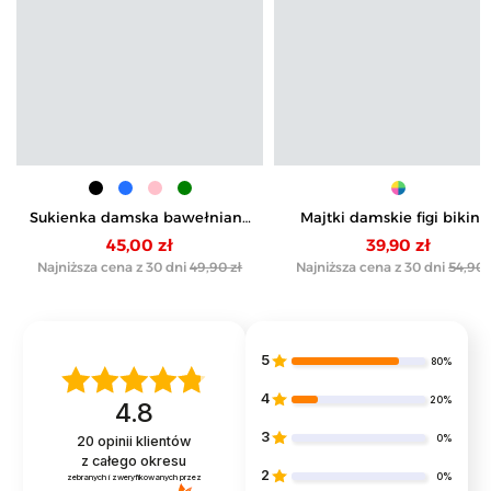
Sukienka damska bawełniana
Majtki damskie figi bikini 
z ozdobnym tyłem
wzorem wykończone koron
45,00 zł
39,90 zł
6-pak
Najniższa cena z 30 dni
49,90 zł
Najniższa cena z 30 dni
54,90 
5
80%
4
20%
4.8
3
0%
20
opinii klientów
z całego okresu
2
0%
zebranych i zweryfikowanych przez