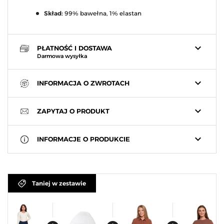
Skład:
99% bawełna, 1% elastan
keyboard_arrow_down
PŁATNOŚĆ I DOSTAWA
Darmowa wysyłka
keyboard_arrow_down
INFORMACJA O ZWROTACH
keyboard_arrow_down
ZAPYTAJ O PRODUKT
keyboard_arrow_down
INFORMACJE O PRODUKCIE
Taniej w zestawie