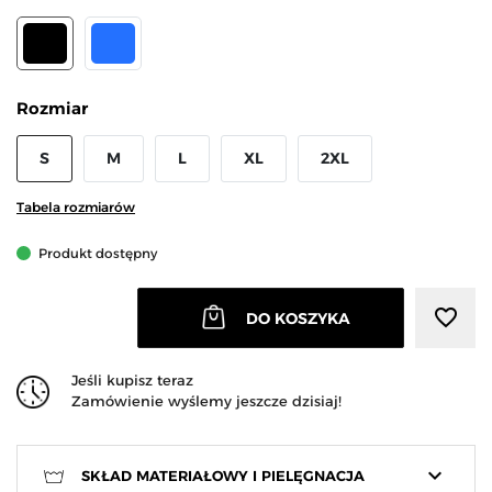
CZARNY
NIEBIESKI
Rozmiar
S
M
L
XL
2XL
Tabela rozmiarów
Produkt dostępny
favorite_border
DO KOSZYKA
Jeśli kupisz teraz
Zamówienie wyślemy jeszcze dzisiaj!
keyboard_arrow_down
SKŁAD MATERIAŁOWY I PIELĘGNACJA