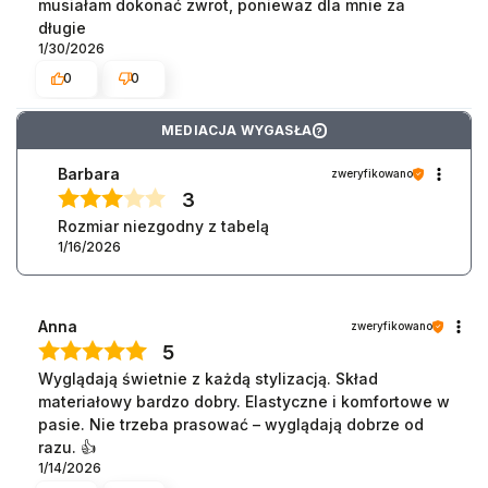
musiałam dokonać zwrot, poniewaz dla mnie za
długie
1/30/2026
0
0
MEDIACJA WYGASŁA
?
Barbara
zweryfikowano
3
Rozmiar niezgodny z tabelą
1/16/2026
Anna
zweryfikowano
5
Wyglądają świetnie z każdą stylizacją. Skład
materiałowy bardzo dobry. Elastyczne i komfortowe w
pasie. Nie trzeba prasować – wyglądają dobrze od
razu. 👍️
1/14/2026