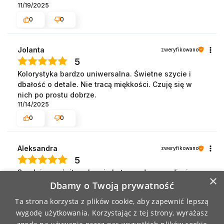
11/19/2025
0
0
Jolanta
zweryfikowano
5
Kolorystyka bardzo uniwersalna. Świetne szycie i
dbałość o detale. Nie tracą miękkości. Czuję się w
nich po prostu dobrze.
11/14/2025
0
0
Aleksandra
zweryfikowano
5
Spodnie zwróciłam, bo nie były zgodne ze zdjęciem
×
11/12/2025
Dbamy o Twoją prywatność
0
0
Ta strona korzysta z plików cookie, aby zapewnić lepszą
wygodę użytkowania. Korzystając z tej strony, wyrażasz