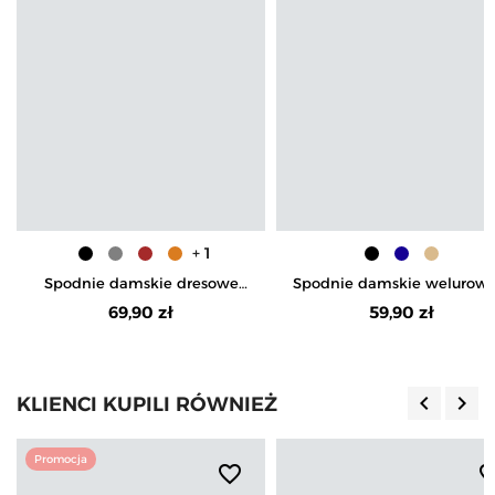
+ 1
Spodnie damskie dresowe
Spodnie damskie welurowe
bawełniane z wysokim
wysokim stanem
69,90 zł
59,90 zł
stanem
keyboard_arrow_left
keyboard_arrow_right
KLIENCI KUPILI RÓWNIEŻ
Poprzedn
Nas
Promocja
favorite_border
favorite_b