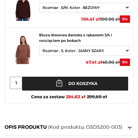
104,41 zł
109,90 zł
5%
Bluza dresowa damska z rękawem 3/4 i
rozcięciem po bokach
47,41 zł
49,90 zł
5%
DO KOSZYKA
Cena za zestaw
284,62 zł
299,60 zł
keyboard_arrow_down
OPIS PRODUKTU
(Kod produktu: OSD5200-003)