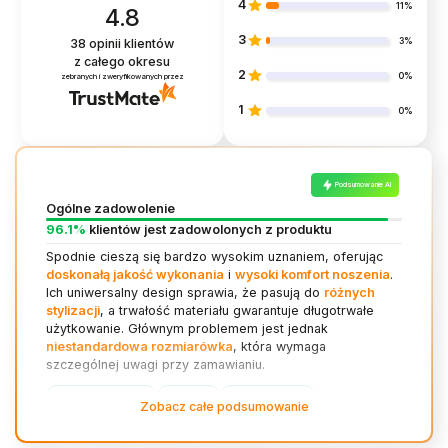
4
11%
4.8
3
3%
38
opinii klientów
z całego okresu
2
0%
zebranych i zweryfikowanych przez
1
0%
Podsumowanie AI
Ogólne zadowolenie
96.1%
klientów jest zadowolonych z produktu
Spodnie cieszą się bardzo wysokim uznaniem, oferując
doskonałą jakość wykonania
i
wysoki komfort noszenia
.
Ich uniwersalny design sprawia, że pasują do
różnych
stylizacji
, a trwałość materiału gwarantuje długotrwałe
użytkowanie. Głównym problemem jest jednak
niestandardowa rozmiarówka
, która wymaga
szczególnej uwagi przy zamawianiu.
jakość wykonania (10)
komfort (8)
uniwersalność (6)
Zobacz całe podsumowanie
praktyczność (5)
trwałość (4)
rozmiarówka (4)