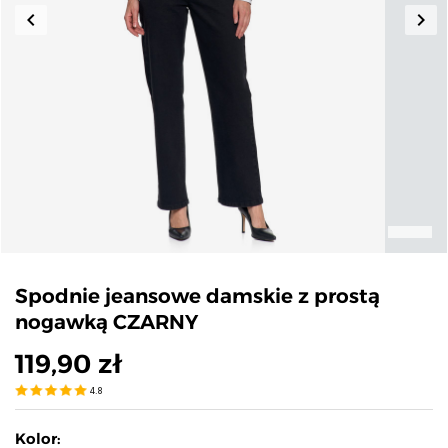
keyboard_arrow_left
keyboard_arrow_right
Poprzedni
Nas
Spodnie jeansowe damskie z prostą
nogawką CZARNY
119,90 zł
4.8
Kolor: