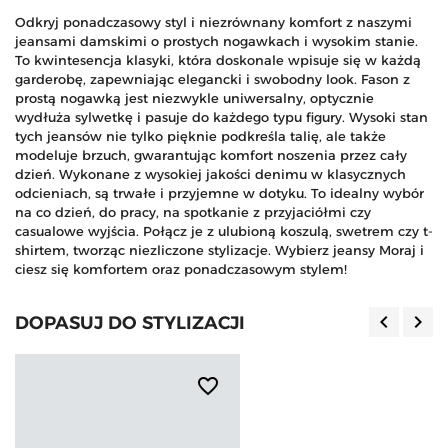
Odkryj ponadczasowy styl i niezrównany komfort z naszymi
jeansami damskimi o prostych nogawkach i wysokim stanie.
To kwintesencja klasyki, która doskonale wpisuje się w każdą
garderobę, zapewniając elegancki i swobodny look. Fason z
prostą nogawką jest niezwykle uniwersalny, optycznie
wydłuża sylwetkę i pasuje do każdego typu figury. Wysoki stan
tych jeansów nie tylko pięknie podkreśla talię, ale także
modeluje brzuch, gwarantując komfort noszenia przez cały
dzień. Wykonane z wysokiej jakości denimu w klasycznych
odcieniach, są trwałe i przyjemne w dotyku. To idealny wybór
na co dzień, do pracy, na spotkanie z przyjaciółmi czy
casualowe wyjścia. Połącz je z ulubioną koszulą, swetrem czy t-
shirtem, tworząc niezliczone stylizacje. Wybierz jeansy Moraj i
ciesz się komfortem oraz ponadczasowym stylem!
keyboard_arrow_left
keyboard_arrow_right
DOPASUJ DO STYLIZACJI
Poprzedn
Nas
favorite_border