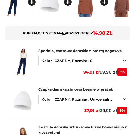
14,98 ZŁ
KUPUJĄC TEN ZESTAW OSZCZĘDZASZ
Spodnie jeansowe damskie z prostą nogawką
94,91 zł
99,90 zł
5%
Czapka damska zimowa beanie w prążek
37,91 zł
39,90 zł
5%
Koszula damska sztruksowa luźna bawełniana z
kieszeniami