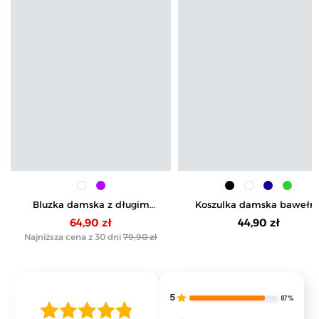
Bluzka damska z długim
Koszulka damska bawełn
rękawem i subtelnym haftem
Premium T-shirt dekolt 
64,90 zł
44,90 zł
serek
Najniższa cena z 30 dni
79,90 zł
5
87%