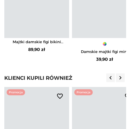
Majtki damskie figi bikini
prążkowane bezuciskowe
89,90 zł
Damskie majtki figi mini
komplet S 8-pak
bikini w koronkowe wzory 
39,90 zł
pak
keyboard_arrow_left
keyboard_arrow_right
KLIENCI KUPILI RÓWNIEŻ
Poprzedn
Nas
Promocja
Promocja
favorite_border
favorite_b