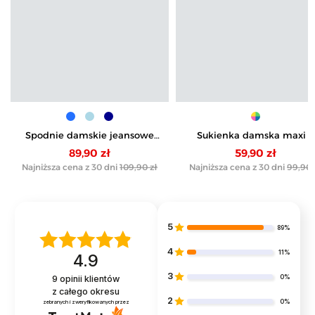
Spodnie damskie jeansowe
Sukienka damska maxi z
casual z wysokim stanem
wiskozy z kopertowym
89,90 zł
59,90 zł
dekoltem
Najniższa cena z 30 dni
109,90 zł
Najniższa cena z 30 dni
99,90 
5
89%
4
11%
4.9
3
0%
9
opinii klientów
z całego okresu
2
0%
zebranych i zweryfikowanych przez