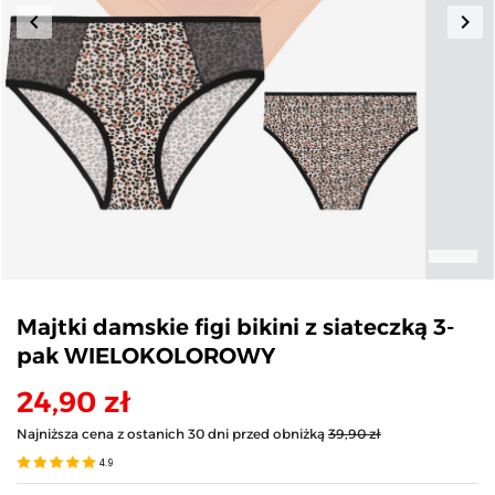
keyboard_arrow_left
keyboard_arrow_right
Poprzedni
Nas
Majtki damskie figi bikini z siateczką 3-
pak WIELOKOLOROWY
24,90 zł
Najniższa cena z ostanich 30 dni przed obniżką
39,90 zł
4.9