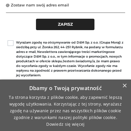
Wyrażam zgodę na otrzymywanie od D&M Sp. z o.o. (Grupa Moraj) z
siedzibą przy ul. Żorska 262, 44-251 Rybnik, na podany w formularzu
adres e-mail, Newslettera zawierającego treści marketingowe
dotyczące D&M Sp. z o.o., w tym informacje o promocjach, nowych
produktach w ofercie sklepu.Jestem świadomy/a, że mam prawo
do wycofania zgody w każdym czasie. Wycofanie zgody nie ma
wpływu na zgodność z prawem przetwarzania dokonanego przed
jej wycofaniem.
×
Dbamy o Twoją prywatność
Ta strona korzysta z plików cookie, aby zapewnić lepszą
wygodę użytkowania. Korzystając z tej strony, wyrażasz
zgodę na używanie przez nas wszystkich plików cookie
zgodnie z warunkami naszej polityki plików cookie.
DARMOWA WYSYŁKA
ZAMÓWIENIA REALIZOWANE
Dowiedz się więcej
PRZY ZAMÓWIENIU JUŻ OD 149 ZŁ
SĄ FIRMĄ KURIERSKĄ