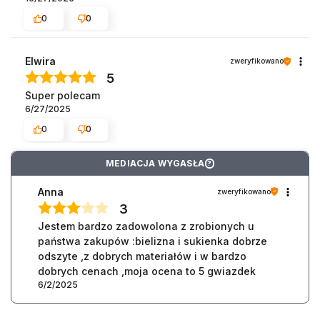
0
0
Elwira
zweryfikowano
5
Super polecam
6/27/2025
0
0
MEDIACJA WYGASŁA
?
Anna
zweryfikowano
3
Jestem bardzo zadowolona z zrobionych u
państwa zakupów :bielizna i sukienka dobrze
odszyte ,z dobrych materiałów i w bardzo
dobrych cenach ,moja ocena to 5 gwiazdek
6/2/2025