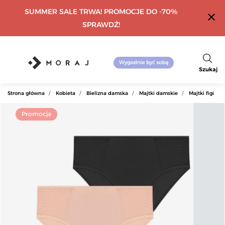
SUMMER SALE TRWA! PROMOCJE DO -70%
close
SPRAWDŹ!
Szukaj
Strona główna
Kobieta
Bielizna damska
Majtki damskie
Majtki figi
Promocja