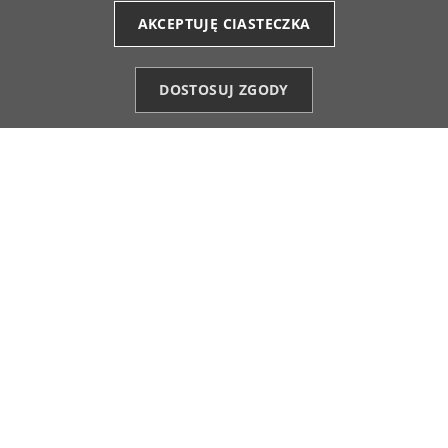
AKCEPTUJĘ CIASTECZKA
MASZ 14-DNIOWY OKRES
BEZPIECZNE PŁATNOŚCI
NA ZWROT ZAMÓWIENIA
ONLINE
DOSTOSUJ ZGODY
Kategorie
Ulubione (0)
Start
Konto
Koszyk

OBSŁUGA KLIENTA
(+48) 784 018 515
info@moraj.pl
Formularz kontaktowy
Najczęstsze pytania

INFORMACJE