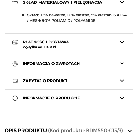
keyboard_arrow_down
SKŁAD MATERIAŁOWY I PIELĘGNACJA
Skład:
95% bawełna, 10% elastan, 5% elastan, SIATKA
/ MESH: 90% POLIAMID / POLYAMIDE
keyboard_arrow_down
PŁATNOŚĆ I DOSTAWA
Wysyłka od: 11,00 zł
keyboard_arrow_down
INFORMACJA O ZWROTACH
keyboard_arrow_down
ZAPYTAJ O PRODUKT
keyboard_arrow_down
INFORMACJE O PRODUKCIE
keyboard_arrow_down
OPIS PRODUKTU
(Kod produktu: BDM550-013/3)