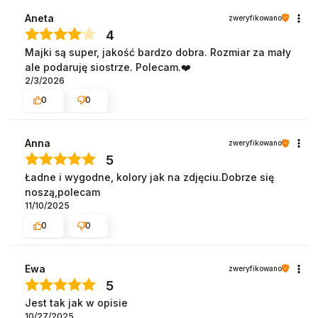
Aneta
zweryfikowano
4
Majki są super, jakość bardzo dobra. Rozmiar za mały
ale podaruję siostrze. Polecam.❤️
2/3/2026
0
0
Anna
zweryfikowano
5
Ładne i wygodne, kolory jak na zdjęciu.Dobrze się
noszą,polecam
11/10/2025
0
0
Ewa
zweryfikowano
5
Jest tak jak w opisie
10/27/2025