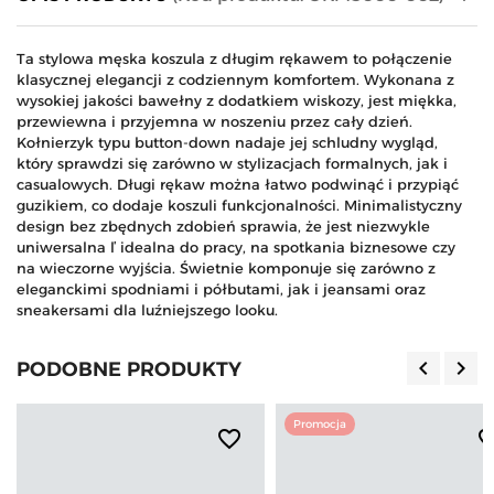
Ta stylowa męska koszula z długim rękawem to połączenie
klasycznej elegancji z codziennym komfortem. Wykonana z
wysokiej jakości bawełny z dodatkiem wiskozy, jest miękka,
przewiewna i przyjemna w noszeniu przez cały dzień.
Kołnierzyk typu button-down nadaje jej schludny wygląd,
który sprawdzi się zarówno w stylizacjach formalnych, jak i
casualowych. Długi rękaw można łatwo podwinąć i przypiąć
guzikiem, co dodaje koszuli funkcjonalności. Minimalistyczny
design bez zbędnych zdobień sprawia, że jest niezwykle
uniwersalna ľ idealna do pracy, na spotkania biznesowe czy
na wieczorne wyjścia. Świetnie komponuje się zarówno z
eleganckimi spodniami i półbutami, jak i jeansami oraz
sneakersami dla luźniejszego looku.
keyboard_arrow_left
keyboard_arrow_right
PODOBNE PRODUKTY
Poprzedn
Nas
Promocja
favorite_border
favorite_b