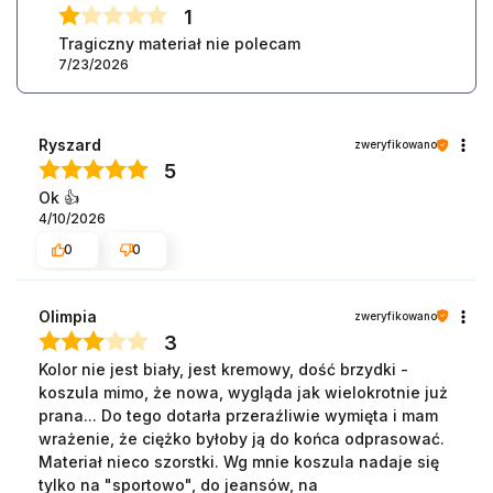
1
Tragiczny materiał nie polecam
7/23/2026
Ryszard
zweryfikowano
5
Ok 👍️
4/10/2026
0
0
Olimpia
zweryfikowano
3
Kolor nie jest biały, jest kremowy, dość brzydki -
koszula mimo, że nowa, wygląda jak wielokrotnie już
prana... Do tego dotarła przeraźliwie wymięta i mam
wrażenie, że ciężko byłoby ją do końca odprasować.
Materiał nieco szorstki. Wg mnie koszula nadaje się
tylko na "sportowo", do jeansów, na