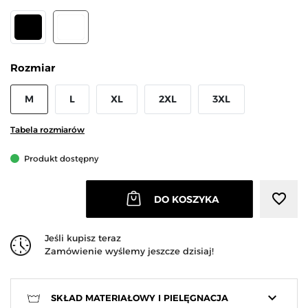
CZARNY
BIAŁY
Rozmiar
M
L
XL
2XL
3XL
Tabela rozmiarów
Produkt dostępny
favorite_border
DO KOSZYKA
Jeśli kupisz teraz
Zamówienie wyślemy jeszcze dzisiaj!
keyboard_arrow_down
SKŁAD MATERIAŁOWY I PIELĘGNACJA