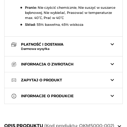
Pranie:
Nie czyścić chemicznie, Nie suszyć w suszarce
bębnowej, Nie wybielać, Prasować w temperaturze
max. 40°C, Prać w 40°C
Skład:
55% bawełna, 45% wiskoza
keyboard_arrow_down
PŁATNOŚĆ I DOSTAWA
Darmowa wysyłka
keyboard_arrow_down
INFORMACJA O ZWROTACH
keyboard_arrow_down
ZAPYTAJ O PRODUKT
keyboard_arrow_down
INFORMACJE O PRODUKCIE
keyboard_arrow_down
OPIS PRODUKTU
(Kod produktu: OKM5000-002)