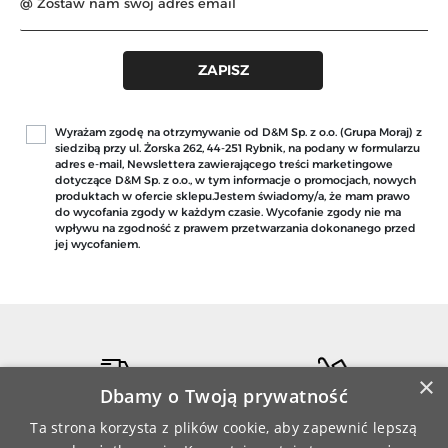
Wyrażam zgodę na otrzymywanie od D&M Sp. z o.o. (Grupa Moraj) z
siedzibą przy ul. Żorska 262, 44-251 Rybnik, na podany w formularzu
adres e-mail, Newslettera zawierającego treści marketingowe
dotyczące D&M Sp. z o.o., w tym informacje o promocjach, nowych
produktach w ofercie sklepu.Jestem świadomy/a, że mam prawo
do wycofania zgody w każdym czasie. Wycofanie zgody nie ma
wpływu na zgodność z prawem przetwarzania dokonanego przed
jej wycofaniem.
×
Dbamy o Twoją prywatność
DARMOWA WYSYŁKA
ZAMÓWIENIA REALIZOWANE
PRZY ZAMÓWIENIU JUŻ OD 149 ZŁ
SĄ FIRMĄ KURIERSKĄ
Ta strona korzysta z plików cookie, aby zapewnić lepszą