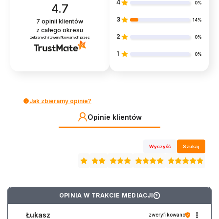
4
0%
4.7
3
14%
7
opinii klientów
z całego okresu
2
0%
zebranych i zweryfikowanych przez
1
0%
Jak zbieramy opinie?
Opinie klientów
Wyczyść
Szukaj
OPINIA W TRAKCIE MEDIACJI
?
Łukasz
zweryfikowano