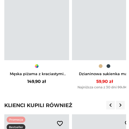
Męska piżama z kraciastymi
Dzianinowa sukienka max
spodniami i białą koszulką
damska z długim rękawe
149,90 zł
59,90 zł
Najniższa cena z 30 dni
99,90 
keyboard_arrow_left
keyboard_arrow_right
KLIENCI KUPILI RÓWNIEŻ
Poprzedn
Nas
Promocja
favorite_border
favorite_b
Bestseller