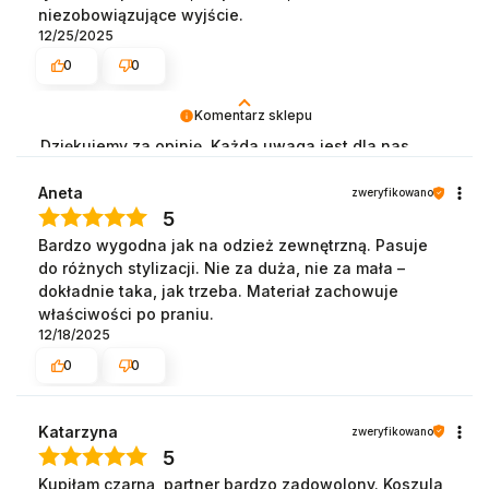
niezobowiązujące wyjście.
12/25/2025
0
0
Komentarz sklepu
Dziękujemy za opinię. Każda uwaga jest dla nas
cenna i pomaga nam rozwijać nasze produkty oraz
lepiej dopasowywać je do oczekiwań klientów. W
Aneta
zweryfikowano
razie potrzeby zachęcamy do kontaktu z naszym
5
zespołem — chętnie pomożemy.
Bardzo wygodna jak na odzież zewnętrzną. Pasuje
do różnych stylizacji. Nie za duża, nie za mała –
dokładnie taka, jak trzeba. Materiał zachowuje
właściwości po praniu.
12/18/2025
0
0
Katarzyna
zweryfikowano
5
Kupiłam czarną, partner bardzo zadowolony. Koszula