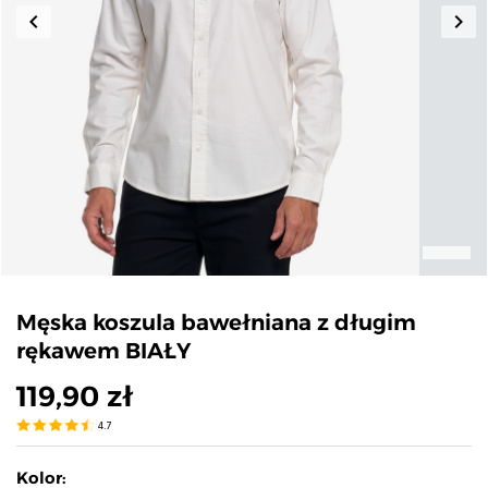
keyboard_arrow_left
keyboard_arrow_right
Poprzedni
Nas
Męska koszula bawełniana z długim
rękawem BIAŁY
119,90 zł
4.7
Kolor: