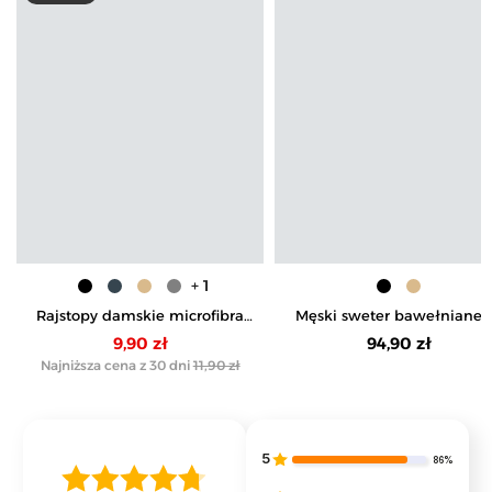
+ 1
Rajstopy damskie microfibra
Męski sweter bawełniane 
40 DEN
stójką i zamkiem
9,90 zł
94,90 zł
Najniższa cena z 30 dni
11,90 zł
5
86%