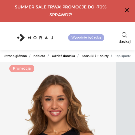
SUMMER SALE TRWA! PROMOCJE DO -70%
close
SPRAWDŹ!
Szukaj
Strona główna
Kobieta
Odzież damska
Koszulki i T-shirty
Top sportow
Promocja