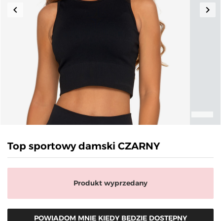
keyboard_arrow_left
keyboard_arrow_right
Poprzedni
Nas
Top sportowy damski CZARNY
Produkt wyprzedany
POWIADOM MNIE KIEDY BĘDZIE DOSTĘPNY