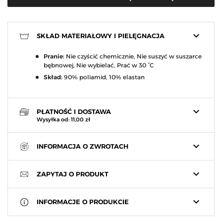
keyboard_arrow_down
SKŁAD MATERIAŁOWY I PIELĘGNACJA
Pranie:
Nie czyścić chemicznie, Nie suszyć w suszarce
bębnowej, Nie wybielać, Prać w 30 °C
Skład:
90% poliamid, 10% elastan
keyboard_arrow_down
PŁATNOŚĆ I DOSTAWA
Wysyłka od: 11,00 zł
keyboard_arrow_down
INFORMACJA O ZWROTACH
keyboard_arrow_down
ZAPYTAJ O PRODUKT
keyboard_arrow_down
INFORMACJE O PRODUKCIE