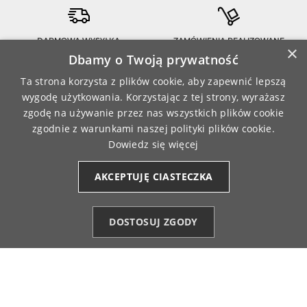
DARMOWA WYSYŁKA
ZAMÓWIENIA REALIZOWANE
×
PRZY ZAMÓWIENIU JUŻ OD 149 ZŁ
SĄ FIRMĄ KURIERSKĄ
Dbamy o Twoją prywatność
Ta strona korzysta z plików cookie, aby zapewnić lepszą
wygodę użytkowania. Korzystając z tej strony, wyrażasz
MASZ 14-DNIOWY OKRES
BEZPIECZNE PŁATNOŚCI
zgodę na używanie przez nas wszystkich plików cookie
NA ZWROT ZAMÓWIENIA
ONLINE
zgodnie z warunkami naszej polityki plików cookie.
Dowiedz się więcej
AKCEPTUJĘ CIASTECZKA

OBSŁUGA KLIENTA
DOSTOSUJ ZGODY
(+48) 784 018 515
Kategorie
Ulubione (0)
Start
Konto
Koszyk
info@moraj.pl
Formularz kontaktowy
Najczęstsze pytania