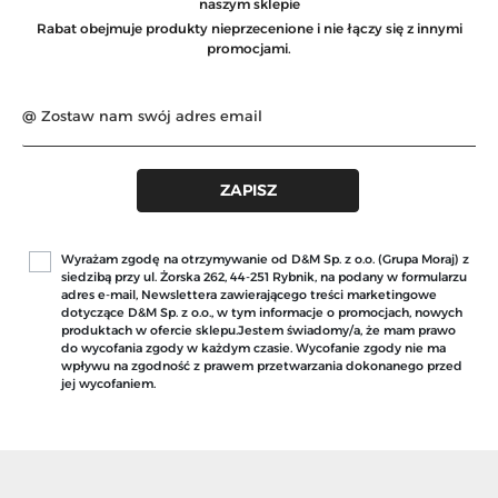
naszym sklepie
Rabat obejmuje produkty nieprzecenione i nie łączy się z innymi
promocjami.
Wyrażam zgodę na otrzymywanie od D&M Sp. z o.o. (Grupa Moraj) z
siedzibą przy ul. Żorska 262, 44-251 Rybnik, na podany w formularzu
adres e-mail, Newslettera zawierającego treści marketingowe
dotyczące D&M Sp. z o.o., w tym informacje o promocjach, nowych
produktach w ofercie sklepu.Jestem świadomy/a, że mam prawo
do wycofania zgody w każdym czasie. Wycofanie zgody nie ma
wpływu na zgodność z prawem przetwarzania dokonanego przed
jej wycofaniem.