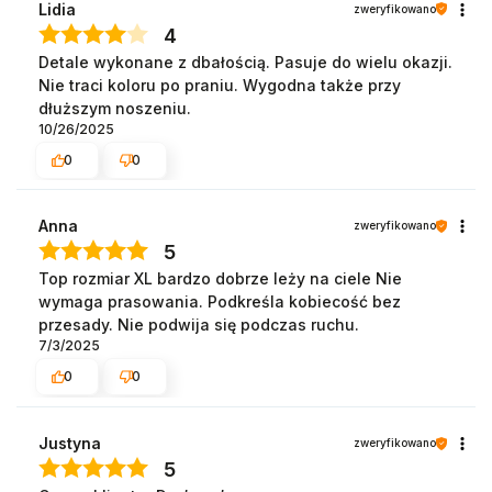
Lidia
zweryfikowano
4
Detale wykonane z dbałością. Pasuje do wielu okazji.
Nie traci koloru po praniu. Wygodna także przy
dłuższym noszeniu.
10/26/2025
0
0
Anna
zweryfikowano
5
Top rozmiar XL bardzo dobrze leży na ciele Nie
wymaga prasowania. Podkreśla kobiecość bez
przesady. Nie podwija się podczas ruchu.
7/3/2025
0
0
Justyna
zweryfikowano
5