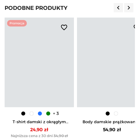
keyboard_arrow_left
keyboard_arrow_right
PODOBNE PRODUKTY
Poprzedn
Nas
Promocja
favorite_border
favorite_b
+ 3
T-shirt damski z okrągłym
Body damskie prążkowane
dekoltem plus size
krótkim rękawem i dekolt
24,90 zł
54,90 zł
V
Najniższa cena z 30 dni
34,90 zł