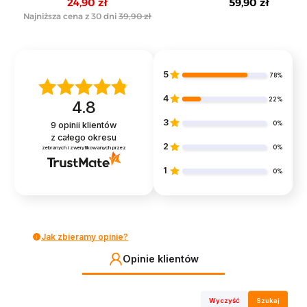
24,90 zł
59,90 zł
4-pak
Najniższa cena z 30 dni
39,90 zł
5
78%
4
22%
4.8
3
0%
9
opinii klientów
z całego okresu
2
0%
zebranych i zweryfikowanych przez
1
0%
Jak zbieramy opinie?
Opinie klientów
Wyczyść
Szukaj