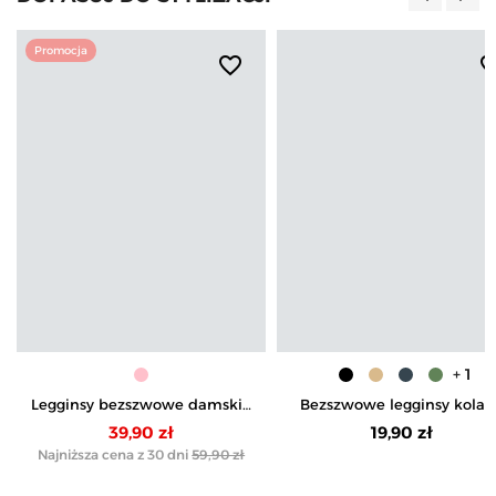
Poprzedn
Nas
Promocja
favorite_border
favorite_b
+ 1
Legginsy bezszwowe damskie
Bezszwowe legginsy kolar
kolarki push-up
damskie z wysokim stane
39,90 zł
19,90 zł
prążek
Najniższa cena z 30 dni
59,90 zł