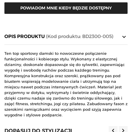
POWIADOM MNIE KIEDY BĘDZIE DOSTĘPNY
keyboard_arrow_down
OPIS PRODUKTU
(Kod produktu: BD2300-005)
Ten top sportowy damski to nowoczesne połączenie
funkcjonalności i kobiecego stylu. Wykonany z elastycznej
dzianiny, doskonale dopasowuje się do sylwetki, zapewniając
wygodę i swobodę ruchów podczas każdego treningu.
Kompresyjna konstrukcja oraz szeroki, prążkowany pas pod
biustem wspierają modelowanie ciała i utrzymują top na
miejscu nawet podczas intensywnych ćwiczeń. Materiał jest
przyjemny w dotyku, wytrzymały i świetnie oddychający,
dzięki czemu nadaje się zarówno do treningu siłowego, jak i
zajęć fitness, stretchingu, jogi czy pilatesu. Zabudowany fason z
szerokimi ramiączkami oraz wycięciem pod szyją zapewnia
wygodne i stylowe podparcie.
keyboard_arrow_left
keyboard_arrow_right
DOPASUJ DO STYLIZACJI