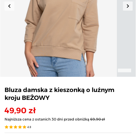
keyboard_arrow_left
keyboard_arrow_right
Poprzedni
Nas
Bluza damska z kieszonką o luźnym
kroju BEŻOWY
49,90 zł
Najniższa cena z ostanich 30 dni przed obniżką
69,90 zł
4.8