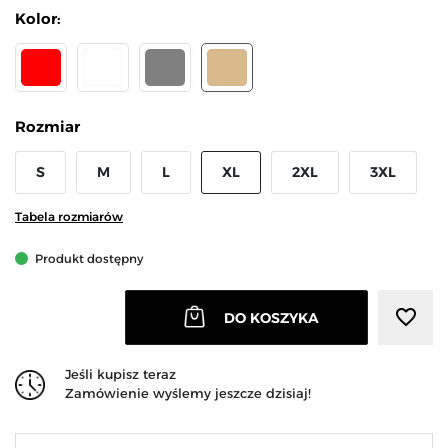
Kolor:
CZERWONY
BIAŁY
SZARY
BEŻOWY
Rozmiar
S
M
L
XL
2XL
3XL
Tabela rozmiarów
Produkt dostępny
favorite_border
DO KOSZYKA
Jeśli kupisz teraz
Zamówienie wyślemy jeszcze dzisiaj!