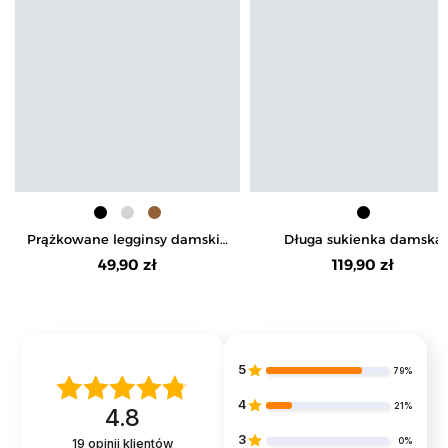
Prążkowane legginsy damskie
Długa sukienka damska
z wysokim stanem ocieplane
dopasowana z rozcięcie
49,90 zł
119,90 zł
5
79%
4
21%
4.8
3
0%
19
opinii klientów