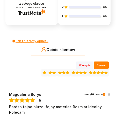
z całego okresu
2
0%
zebranych i zweryfikowanych przez
1
0%
Jak zbieramy opinie?
Opinie klientów
Wyczyść
Szukaj
Magdalena Borys
zweryfikowano
5
Bardzo fajna bluza, fajny materiał. Rozmiar idealny.
Polecam