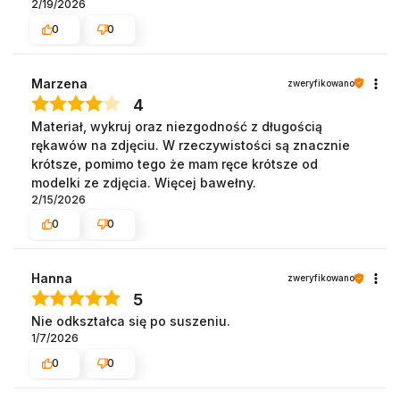
2/19/2026
0
0
Marzena
zweryfikowano
4
Materiał, wykruj oraz niezgodność z długością
rękawów na zdjęciu. W rzeczywistości są znacznie
krótsze, pomimo tego że mam ręce krótsze od
modelki ze zdjęcia. Więcej bawełny.
2/15/2026
0
0
Hanna
zweryfikowano
5
Nie odkształca się po suszeniu.
1/7/2026
0
0