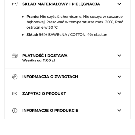
keyboard_arrow_down
SKŁAD MATERIAŁOWY I PIELĘGNACJA
Pranie:
Nie czyścić chemicznie, Nie suszyć w suszarce
bębnowej, Prasować w temperaturze max. 30°C, Prać
ostrożnie w 30 °C
Skład:
96% BAWEŁNA / COTTON, 4% elastan
keyboard_arrow_down
PŁATNOŚĆ I DOSTAWA
Wysyłka od: 11,00 zł
keyboard_arrow_down
INFORMACJA O ZWROTACH
keyboard_arrow_down
ZAPYTAJ O PRODUKT
keyboard_arrow_down
INFORMACJE O PRODUKCIE