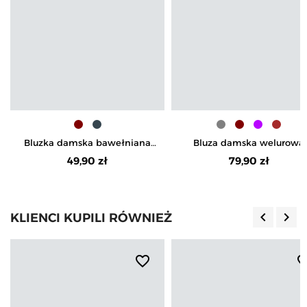
Bluzka damska bawełniana
Bluza damska welurowa
gładka z szerokim rękawem
rozpinana z kapturem i
49,90 zł
79,90 zł
kieszeniami
keyboard_arrow_left
keyboard_arrow_right
KLIENCI KUPILI RÓWNIEŻ
Poprzedn
Nas
favorite_border
favorite_b