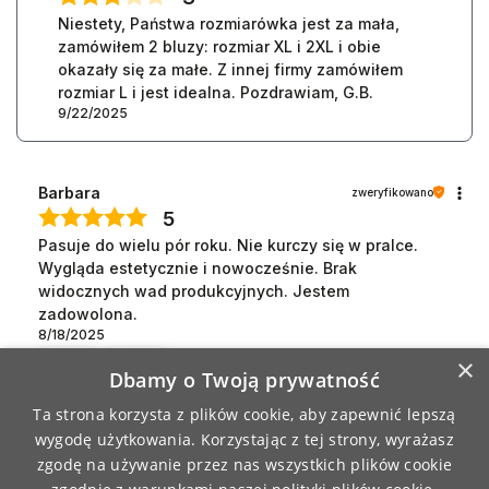
Niestety, Państwa rozmiarówka jest za mała,
zamówiłem 2 bluzy: rozmiar XL i 2XL i obie
okazały się za małe. Z innej firmy zamówiłem
rozmiar L i jest idealna. Pozdrawiam, G.B.
9/22/2025
Barbara
zweryfikowano
5
Pasuje do wielu pór roku. Nie kurczy się w pralce.
Wygląda estetycznie i nowocześnie. Brak
widocznych wad produkcyjnych. Jestem
zadowolona.
8/18/2025
×
0
0
Dbamy o Twoją prywatność
Ta strona korzysta z plików cookie, aby zapewnić lepszą
Bogusława
zweryfikowano
wygodę użytkowania. Korzystając z tej strony, wyrażasz
5
zgodę na używanie przez nas wszystkich plików cookie
👍️jestem zadowolona z rzeczy które kupiłam