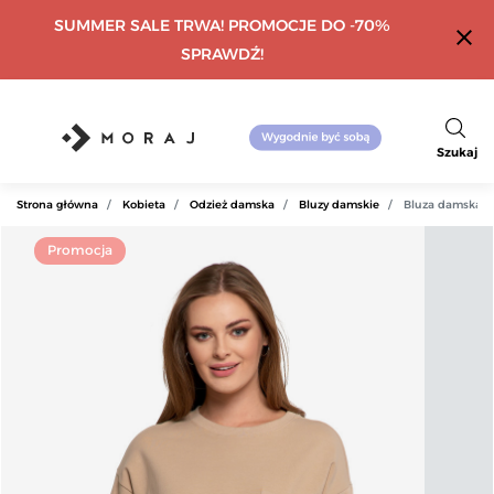
SUMMER SALE TRWA! PROMOCJE DO -70%
close
SPRAWDŹ!
Szukaj
Strona główna
Kobieta
Odzież damska
Bluzy damskie
Bluza damska z
Promocja