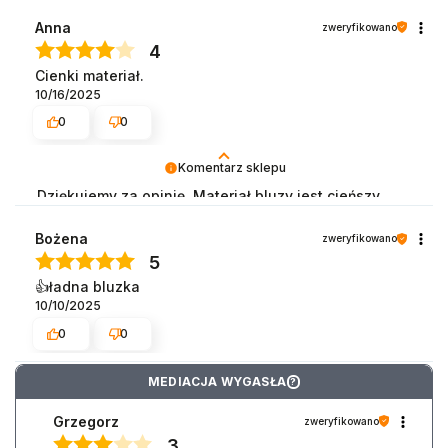
Anna
zweryfikowano
4
Cienki materiał.
10/16/2025
0
0
Komentarz sklepu
Dziękujemy za opinię. Materiał bluzy jest cieńszy,
ponieważ został zaprojektowany z myślą o
komforcie i codziennym użytkowaniu. Mamy
Bożena
zweryfikowano
nadzieję, że produkt mimo wszystko spełni Pani
5
oczekiwania.
👍️ładna bluzka
10/10/2025
0
0
MEDIACJA WYGASŁA
?
Grzegorz
zweryfikowano
3