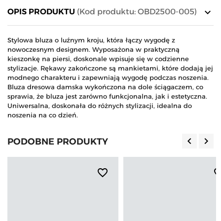
keyboard_arrow_down
OPIS PRODUKTU
(Kod produktu: OBD2500-005)
Stylowa bluza o luźnym kroju, która łączy wygodę z
nowoczesnym designem. Wyposażona w praktyczną
kieszonkę na piersi, doskonale wpisuje się w codzienne
stylizacje. Rękawy zakończone są mankietami, które dodają jej
modnego charakteru i zapewniają wygodę podczas noszenia.
Bluza dresowa damska wykończona na dole ściągaczem, co
sprawia, że bluza jest zarówno funkcjonalna, jak i estetyczna.
Uniwersalna, doskonała do różnych stylizacji, idealna do
noszenia na co dzień.
keyboard_arrow_left
keyboard_arrow_right
PODOBNE PRODUKTY
Poprzedn
Nas
favorite_border
favorite_b