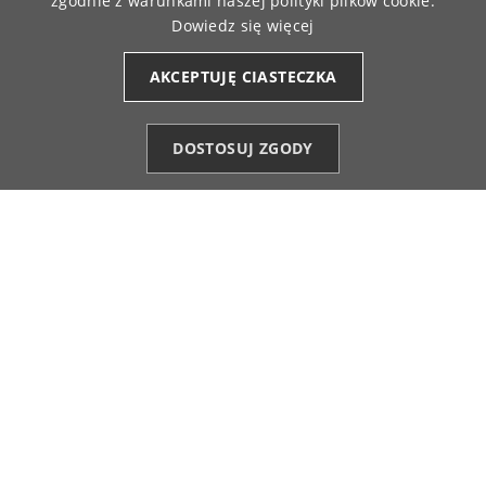
zgodnie z warunkami naszej polityki plików cookie.
6/30/2025
Dowiedz się więcej
0
0
AKCEPTUJĘ CIASTECZKA
Monika
zweryfikowano
4
DOSTOSUJ ZGODY
Dlaczego 4 gwiazdki a nie 5. Bo to nie jest bluza
Kategorie
Ulubione (0)
Start
Konto
Koszyk
tylko bluzka. Na bluzę ma zdecydowanie zbyt cienki
materiał. Jako bluzka-świetna. Dobry materiał, ładny
fason. Generalnie jestem bardzo zadowolona
aczkolwiek spodziewałam się nieco grubszej
struktury
5/7/2025
1
0
Ciolek
zweryfikowano
5
Bluza wspaniala,zamówiłam xl super i te rekawki3/4
bardzo mi się podoba