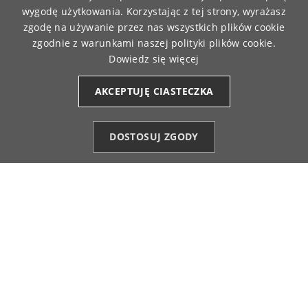
wygodę użytkowania. Korzystając z tej strony, wyrażasz
5
zgodę na używanie przez nas wszystkich plików cookie
Bluza jest nie tylko piękna i wygodna, ale bardzo
zgodnie z warunkami naszej polityki plików cookie.
starannie uszyta, wysokiej jakości materiał. Polecam
Dowiedz się więcej
💪👍️🔥
9/23/2025
AKCEPTUJĘ CIASTECZKA
0
0
Anna
zweryfikowano
DOSTOSUJ ZGODY
5
Kategorie
Ulubione (0)
Start
Konto
Koszyk
Ocena klienta:
Doskonale
7/6/2026
0
0
Honorata
zweryfikowano
4
Ocena klienta:
Dobrze
6/22/2026
0
0