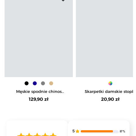
Męskie spodnie chinos
Skarpetki damskie stopki
bawełniane z prostą nogawką
niskie bez ściągacza 3-pa
129,90 zł
20,90 zł
5
87%