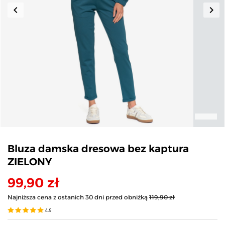
keyboard_arrow_left
keyboard_arrow_right
Poprzedni
Nas
Bluza damska dresowa bez kaptura
ZIELONY
99,90 zł
Najniższa cena z ostanich 30 dni przed obniżką
119,90 zł
4.9