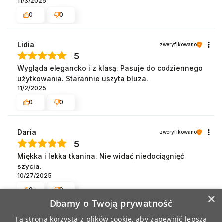
11/3/2025
0
0
Lidia
zweryfikowano
5
Wygląda elegancko i z klasą. Pasuje do codziennego
użytkowania. Starannie uszyta bluza.
11/2/2025
0
0
Daria
zweryfikowano
5
Miękka i lekka tkanina. Nie widać niedociągnięć
szycia.
10/27/2025
0
0
×
Dbamy o Twoją prywatność
Ta strona korzysta z plików cookie, aby zapewnić lepszą
Marta
zweryfikowano