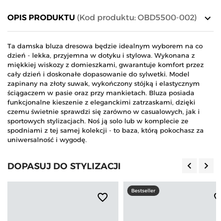
keyboard_arrow_down
OPIS PRODUKTU
(Kod produktu: OBD5500-002)
Ta damska bluza dresowa będzie idealnym wyborem na co
dzień - lekka, przyjemna w dotyku i stylowa. Wykonana z
miękkiej wiskozy z domieszkami, gwarantuje komfort przez
cały dzień i doskonałe dopasowanie do sylwetki. Model
zapinany na złoty suwak, wykończony stójką i elastycznym
ściągaczem w pasie oraz przy mankietach. Bluza posiada
funkcjonalne kieszenie z eleganckimi zatrzaskami, dzięki
czemu świetnie sprawdzi się zarówno w casualowych, jak i
sportowych stylizacjach. Noś ją solo lub w komplecie ze
spodniami z tej samej kolekcji - to baza, którą pokochasz za
uniwersalność i wygodę.
keyboard_arrow_left
keyboard_arrow_right
DOPASUJ DO STYLIZACJI
Poprzedn
Nas
Bestseller
favorite_border
favorite_b