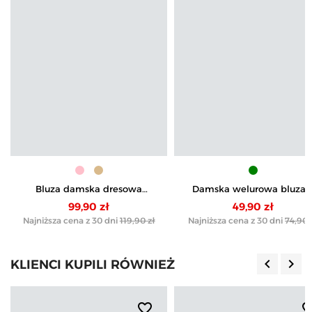
Bluza damska dresowa
Damska welurowa bluza 
bawełniana luźna ocieplana
kapturem
99,90 zł
49,90 zł
Najniższa cena z 30 dni
119,90 zł
Najniższa cena z 30 dni
74,90 
keyboard_arrow_left
keyboard_arrow_right
KLIENCI KUPILI RÓWNIEŻ
Poprzedn
Nas
favorite_border
favorite_b