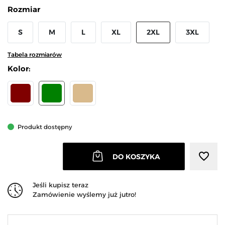
Rozmiar
S
M
L
XL
2XL
3XL
Tabela rozmiarów
Kolor:
BORDOWY
ZIELONY
BEŻOWY
Produkt dostępny
favorite_border
DO KOSZYKA
Jeśli kupisz teraz
Zamówienie wyślemy już jutro!