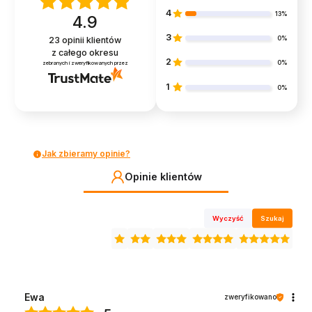
4
13%
4.9
3
0%
23
opinii klientów
z całego okresu
2
0%
zebranych i zweryfikowanych przez
1
0%
Jak zbieramy opinie?
Opinie klientów
Wyczyść
Szukaj
Ewa
zweryfikowano