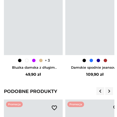
+ 3
Bluzka damska z długim
Damskie spodnie jeansow
rękawem bawełniana gładka
mom fit
49,90 zł
109,90 zł
keyboard_arrow_left
keyboard_arrow_right
PODOBNE PRODUKTY
Poprzedn
Nas
Promocja
Promocja
favorite_border
favorite_b