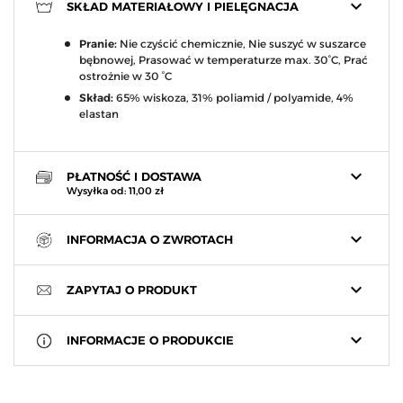
keyboard_arrow_down
SKŁAD MATERIAŁOWY I PIELĘGNACJA
Pranie:
Nie czyścić chemicznie, Nie suszyć w suszarce
bębnowej, Prasować w temperaturze max. 30°C, Prać
ostrożnie w 30 °C
Skład:
65% wiskoza, 31% poliamid / polyamide, 4%
elastan
keyboard_arrow_down
PŁATNOŚĆ I DOSTAWA
Wysyłka od: 11,00 zł
keyboard_arrow_down
INFORMACJA O ZWROTACH
keyboard_arrow_down
ZAPYTAJ O PRODUKT
keyboard_arrow_down
INFORMACJE O PRODUKCIE