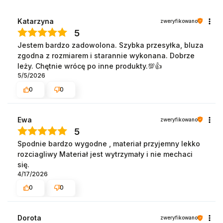
Katarzyna
zweryfikowano
5
Jestem bardzo zadowolona. Szybka przesyłka, bluza
zgodna z rozmiarem i starannie wykonana. Dobrze
leży. Chętnie wrócę po inne produkty.💯👍️
5/5/2026
0
0
Ewa
zweryfikowano
5
Spodnie bardzo wygodne , materiał przyjemny lekko
rozciagliwy Materiał jest wytrzymały i nie mechaci
się.
4/17/2026
0
0
Dorota
zweryfikowano