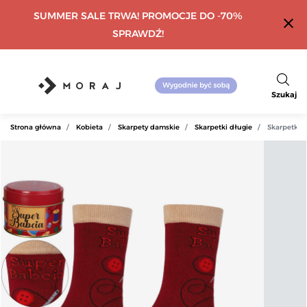
SUMMER SALE TRWA! PROMOCJE DO -70%
close
SPRAWDŹ!
Szukaj
Strona główna
Kobieta
Skarpety damskie
Skarpetki długie
Skarpetki 