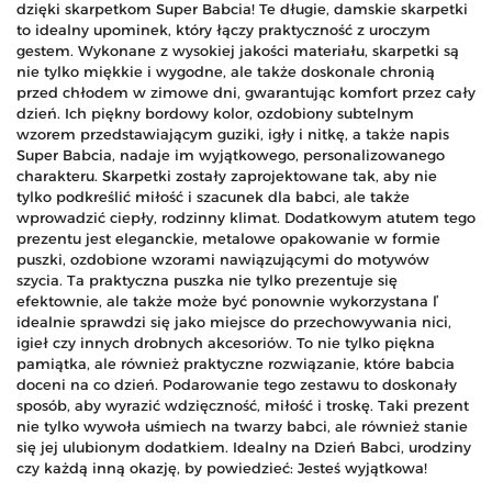
dzięki skarpetkom Super Babcia! Te długie, damskie skarpetki
to idealny upominek, który łączy praktyczność z uroczym
gestem. Wykonane z wysokiej jakości materiału, skarpetki są
nie tylko miękkie i wygodne, ale także doskonale chronią
przed chłodem w zimowe dni, gwarantując komfort przez cały
dzień. Ich piękny bordowy kolor, ozdobiony subtelnym
wzorem przedstawiającym guziki, igły i nitkę, a także napis
Super Babcia, nadaje im wyjątkowego, personalizowanego
charakteru. Skarpetki zostały zaprojektowane tak, aby nie
tylko podkreślić miłość i szacunek dla babci, ale także
wprowadzić ciepły, rodzinny klimat. Dodatkowym atutem tego
prezentu jest eleganckie, metalowe opakowanie w formie
puszki, ozdobione wzorami nawiązującymi do motywów
szycia. Ta praktyczna puszka nie tylko prezentuje się
efektownie, ale także może być ponownie wykorzystana ľ
idealnie sprawdzi się jako miejsce do przechowywania nici,
igieł czy innych drobnych akcesoriów. To nie tylko piękna
pamiątka, ale również praktyczne rozwiązanie, które babcia
doceni na co dzień. Podarowanie tego zestawu to doskonały
sposób, aby wyrazić wdzięczność, miłość i troskę. Taki prezent
nie tylko wywoła uśmiech na twarzy babci, ale również stanie
się jej ulubionym dodatkiem. Idealny na Dzień Babci, urodziny
czy każdą inną okazję, by powiedzieć: Jesteś wyjątkowa!