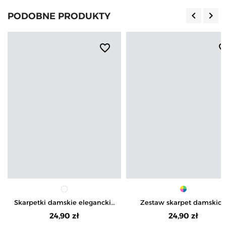
keyboard_arrow_left
keyboard_arrow_right
PODOBNE PRODUKTY
Poprzedn
Nas
favorite_border
favorite_b
Skarpetki damskie eleganckie
Zestaw skarpet damskic
długie z ażurowym splotem
długich z bawełny w
24,90 zł
24,90 zł
zestaw 3-pak
zwierzęce wzory 3-pak