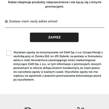
Rabat obejmuje produkty nieprzecenione i nie łączy się z innymi
promocjami.
Wyrażam zgodę na otrzymywanie od D&M Sp. z o.o. (Grupa Moraj) z
siedzibą przy ul. Żorska 262, 44-251 Rybnik, na podany w formularzu
adres e-mail, Newslettera zawierającego treści marketingowe
dotyczące D&M Sp. z o.o., w tym informacje o promocjach, nowych
produktach w ofercie sklepu.Jestem świadomy/a, że mam prawo
do wycofania zgody w każdym czasie. Wycofanie zgody nie ma
wpływu na zgodność z prawem przetwarzania dokonanego przed
jej wycofaniem.