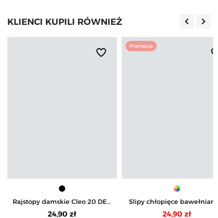
keyboard_arrow_left
keyboard_arrow_right
KLIENCI KUPILI RÓWNIEŻ
Poprzedn
Nas
Promocja
favorite_border
favorite_b
Rajstopy damskie Cleo 20 DEN
Slipy chłopięce bawełniane
w grochy
elastanem 3-pak
24,90 zł
24,90 zł