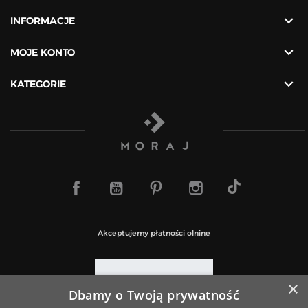

INFORMACJE

MOJE KONTO

KATEGORIE
TikTok
Facebook
YouTube
Pinterest
Instagram
Akceptujemy płatności olnine
×
Dbamy o Twoją prywatność
Paczki wysyłamy za pośrednictwem