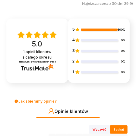
Najniższa cena z 30 dni
29,90 
5
100%
4
0%
5.0
3
0%
1
opinii klientów
z całego okresu
2
0%
zebranych i zweryfikowanych przez
1
0%
Jak zbieramy opinie?
Opinie klientów
Wyczyść
Szukaj