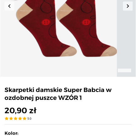
keyboard_arrow_left
keyboard_arrow_right
Poprzedni
Nas
Skarpetki damskie Super Babcia w
ozdobnej puszce WZÓR 1
20,90 zł
5.0
Kolor: