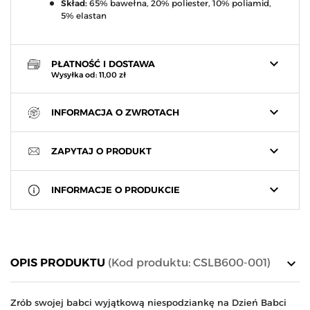
Skład:
65% bawełna, 20% poliester, 10% poliamid,
5% elastan
keyboard_arrow_down
PŁATNOŚĆ I DOSTAWA
Wysyłka od: 11,00 zł
keyboard_arrow_down
INFORMACJA O ZWROTACH
keyboard_arrow_down
ZAPYTAJ O PRODUKT
keyboard_arrow_down
INFORMACJE O PRODUKCIE
keyboard_arrow_down
OPIS PRODUKTU
(Kod produktu: CSLB600-001)
Zrób swojej babci wyjątkową niespodziankę na Dzień Babci