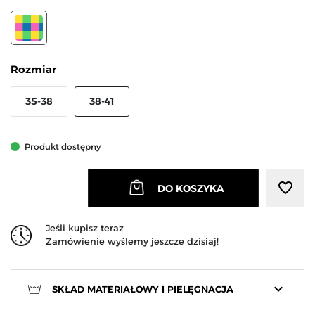
WZÓR 1
Rozmiar
35-38
38-41
Produkt dostępny
favorite_border
DO KOSZYKA
Jeśli kupisz teraz
Zamówienie wyślemy jeszcze dzisiaj!
keyboard_arrow_down
SKŁAD MATERIAŁOWY I PIELĘGNACJA