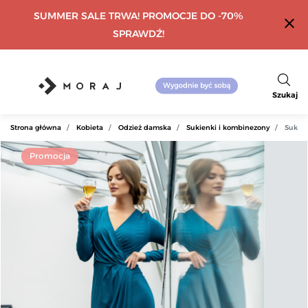
SUMMER SALE TRWA! PROMOCJE DO -70%
close
SPRAWDŹ!
Szukaj
Strona główna
Kobieta
Odzież damska
Sukienki i kombinezony
Sukien
Promocja