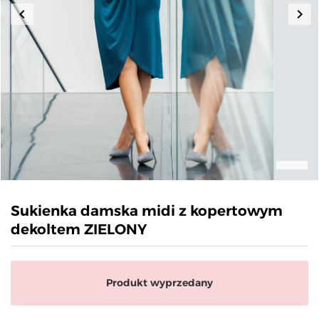
keyboard_arrow_left
keyboard_arrow_right
Poprzedni
Nas
Sukienka damska midi z kopertowym
dekoltem ZIELONY
Produkt wyprzedany