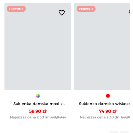
Promocja
Promocja
favorite_border
favorite_b
Sukienka damska maxi z
Sukienka damska wiskozo
wiskozy z kopertowym
midi z krótkim rękawem ty
59,90 zł
74,90 zł
dekoltem
kimono
Najniższa cena z 30 dni
99,90 zł
Najniższa cena z 30 dni
89,90 