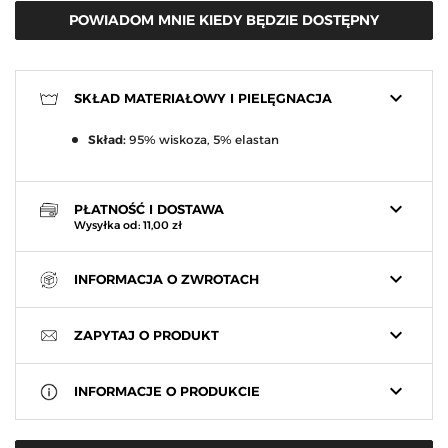
POWIADOM MNIE KIEDY BĘDZIE DOSTĘPNY
keyboard_arrow_down
SKŁAD MATERIAŁOWY I PIELĘGNACJA
Skład:
95% wiskoza, 5% elastan
keyboard_arrow_down
PŁATNOŚĆ I DOSTAWA
Wysyłka od: 11,00 zł
keyboard_arrow_down
INFORMACJA O ZWROTACH
keyboard_arrow_down
ZAPYTAJ O PRODUKT
keyboard_arrow_down
INFORMACJE O PRODUKCIE