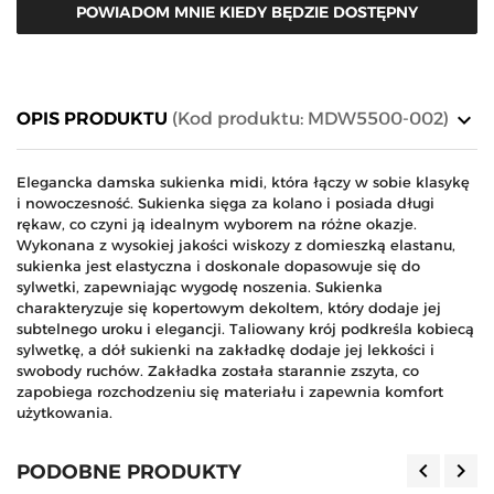
POWIADOM MNIE KIEDY BĘDZIE DOSTĘPNY
keyboard_arrow_down
OPIS PRODUKTU
(Kod produktu: MDW5500-002)
Elegancka damska sukienka midi, która łączy w sobie klasykę
i nowoczesność. Sukienka sięga za kolano i posiada długi
rękaw, co czyni ją idealnym wyborem na różne okazje.
Wykonana z wysokiej jakości wiskozy z domieszką elastanu,
sukienka jest elastyczna i doskonale dopasowuje się do
sylwetki, zapewniając wygodę noszenia. Sukienka
charakteryzuje się kopertowym dekoltem, który dodaje jej
subtelnego uroku i elegancji. Taliowany krój podkreśla kobiecą
sylwetkę, a dół sukienki na zakładkę dodaje jej lekkości i
swobody ruchów. Zakładka została starannie zszyta, co
zapobiega rozchodzeniu się materiału i zapewnia komfort
użytkowania.
keyboard_arrow_left
keyboard_arrow_right
PODOBNE PRODUKTY
Poprzedn
Nas