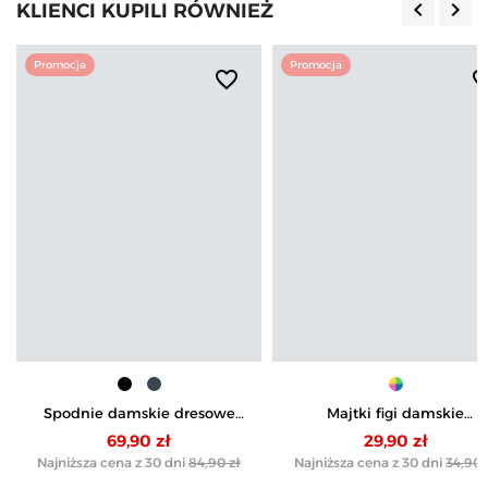
keyboard_arrow_left
keyboard_arrow_right
KLIENCI KUPILI RÓWNIEŻ
Poprzedn
Nas
Promocja
Promocja
favorite_border
favorite_b
Spodnie damskie dresowe
Majtki figi damskie
bawełniane
bawełniane z koronkowy
69,90 zł
29,90 zł
tyłem 4-pak
Najniższa cena z 30 dni
84,90 zł
Najniższa cena z 30 dni
34,90 