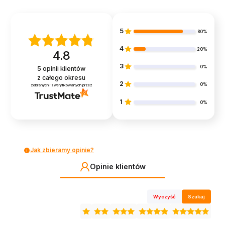
5
80%
4
20%
4.8
3
0%
5
opinii klientów
z całego okresu
2
0%
zebranych i zweryfikowanych przez
1
0%
Jak zbieramy opinie?
Opinie klientów
Wyczyść
Szukaj