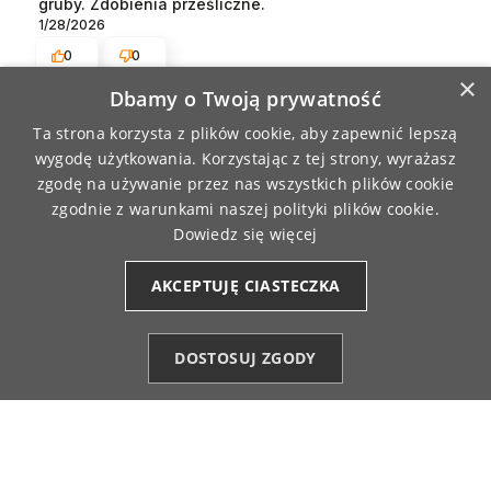
gruby. Zdobienia prześliczne.
1/28/2026
0
0
×
Dbamy o Twoją prywatność
Julita
zweryfikowano
Ta strona korzysta z plików cookie, aby zapewnić lepszą
5
wygodę użytkowania. Korzystając z tej strony, wyrażasz
Super bluza jestem zadowolona
zgodę na używanie przez nas wszystkich plików cookie
1/27/2026
zgodnie z warunkami naszej polityki plików cookie.
0
0
Dowiedz się więcej
AKCEPTUJĘ CIASTECZKA
Kamila
zweryfikowano
4
👍️👍️💪👍️
DOSTOSUJ ZGODY
1/27/2026
Kategorie
Ulubione (0)
Start
Konto
Koszyk
0
0
Karolina
zweryfikowano
5