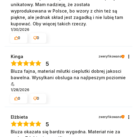
unikatowy. Mam nadzieję, że została
wyprodukowana w Polsce, bo wzory z chin też są
piękne, ale jednak skład jest zagadką i nie lubię tam
kupować. Oby więcej takich rzeczy.
1/30/2026
0
0
Kinga
zweryfikowano
5
Bluza fajna, material milutki cieplutki dobrej jakosci
bawelna. Wysylkani obsluga na najlpeszym poziomie
💪
1/28/2026
0
0
Elżbieta
zweryfikowano
5
Bluza okazała się bardzo wygodna. Materiał nie za