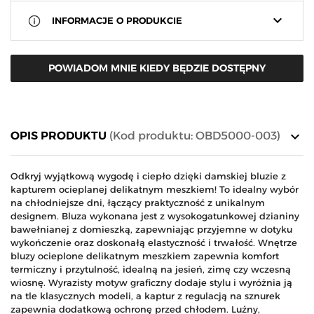
keyboard_arrow_down
INFORMACJE O PRODUKCIE
POWIADOM MNIE KIEDY BĘDZIE DOSTĘPNY
keyboard_arrow_down
OPIS PRODUKTU
(Kod produktu: OBD5000-003)
Odkryj wyjątkową wygodę i ciepło dzięki damskiej bluzie z
kapturem ocieplanej delikatnym meszkiem! To idealny wybór
na chłodniejsze dni, łączący praktyczność z unikalnym
designem. Bluza wykonana jest z wysokogatunkowej dzianiny
bawełnianej z domieszką, zapewniając przyjemne w dotyku
wykończenie oraz doskonałą elastyczność i trwałość. Wnętrze
bluzy ocieplone delikatnym meszkiem zapewnia komfort
termiczny i przytulność, idealną na jesień, zimę czy wczesną
wiosnę. Wyrazisty motyw graficzny dodaje stylu i wyróżnia ją
na tle klasycznych modeli, a kaptur z regulacją na sznurek
zapewnia dodatkową ochronę przed chłodem. Luźny,