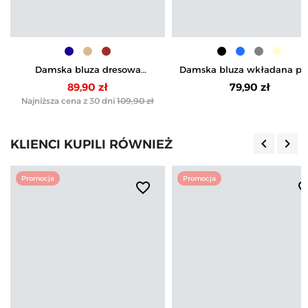
Damska bluza dresowa
Damska bluza wkładana pr
ocieplana bez kaptura
głowę z kapturem
89,90 zł
79,90 zł
Najniższa cena z 30 dni
109,90 zł
keyboard_arrow_left
keyboard_arrow_right
KLIENCI KUPILI RÓWNIEŻ
Poprzedn
Nas
Promocja
Promocja
favorite_border
favorite_b