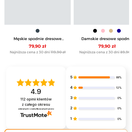
Męskie spodnie dresowe
Damskie dresowe spodni
joggery ocieplane z
bawełniane
79,90 zł
79,90 zł
kieszeniami
Najniższa cena z 30 dni
119,90 zł
Najniższa cena z 30 dni
89,90 
5
88%
4
12%
4.9
3
0%
112
opinii klientów
z całego okresu
2
0%
zebranych i zweryfikowanych przez
1
0%