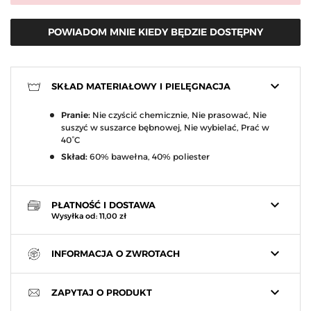
POWIADOM MNIE KIEDY BĘDZIE DOSTĘPNY
keyboard_arrow_down
SKŁAD MATERIAŁOWY I PIELĘGNACJA
Pranie:
Nie czyścić chemicznie, Nie prasować, Nie
suszyć w suszarce bębnowej, Nie wybielać, Prać w
40°C
Skład:
60% bawełna, 40% poliester
keyboard_arrow_down
PŁATNOŚĆ I DOSTAWA
Wysyłka od: 11,00 zł
keyboard_arrow_down
INFORMACJA O ZWROTACH
keyboard_arrow_down
ZAPYTAJ O PRODUKT