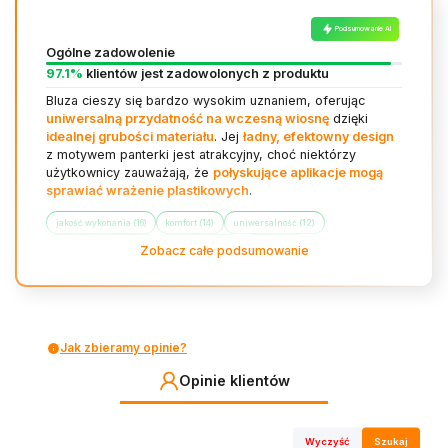
Podsumowanie AI
Ogólne zadowolenie
97.1%
klientów jest zadowolonych z produktu
Bluza cieszy się bardzo wysokim uznaniem, oferując
uniwersalną przydatność na wczesną wiosnę
dzięki
idealnej grubości materiału
. Jej
ładny, efektowny design
z motywem panterki jest atrakcyjny, choć niektórzy
użytkownicy zauważają, że
połyskujące aplikacje mogą
sprawiać wrażenie plastikowych
.
jakość wykonania (16)
komfort (14)
uniwersalność (12)
łatwość pielęgnacji (9)
dopasowanie (8)
trwałość (7)
Zobacz całe podsumowanie
Jak zbieramy opinie?
Opinie klientów
Wyczyść
Szukaj