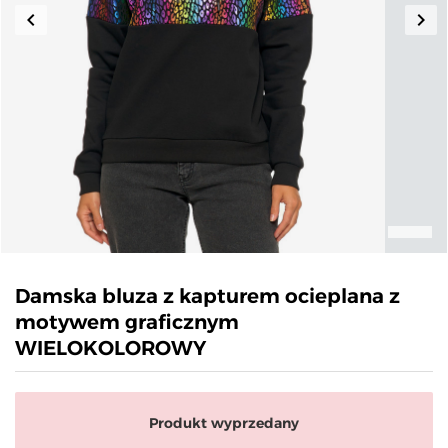
keyboard_arrow_left
keyboard_arrow_right
Poprzedni
Nas
Damska bluza z kapturem ocieplana z
motywem graficznym
WIELOKOLOROWY
Produkt wyprzedany