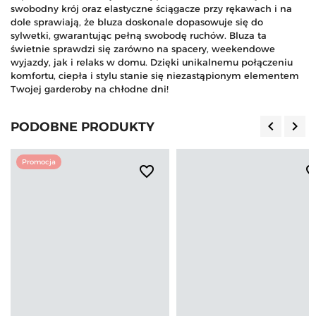
swobodny krój oraz elastyczne ściągacze przy rękawach i na
dole sprawiają, że bluza doskonale dopasowuje się do
sylwetki, gwarantując pełną swobodę ruchów. Bluza ta
świetnie sprawdzi się zarówno na spacery, weekendowe
wyjazdy, jak i relaks w domu. Dzięki unikalnemu połączeniu
komfortu, ciepła i stylu stanie się niezastąpionym elementem
Twojej garderoby na chłodne dni!
keyboard_arrow_left
keyboard_arrow_right
PODOBNE PRODUKTY
Poprzedn
Nas
Promocja
favorite_border
favorite_b