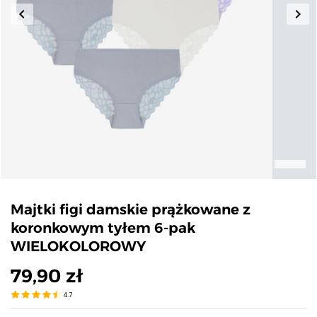
keyboard_arrow_left
keyboard_arrow_right
Poprzedni
Nas
Majtki figi damskie prążkowane z
koronkowym tyłem 6-pak
WIELOKOLOROWY
79,90 zł
4.7