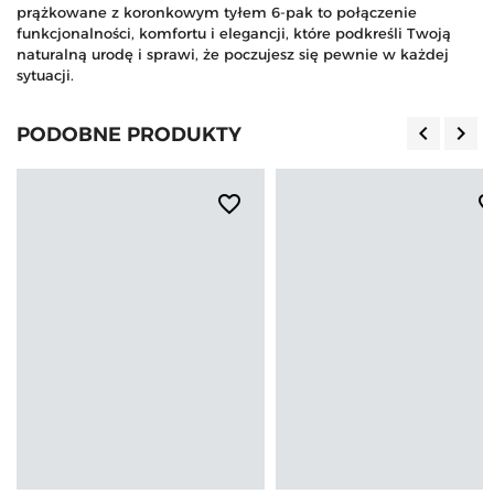
prążkowane z koronkowym tyłem 6-pak to połączenie
funkcjonalności, komfortu i elegancji, które podkreśli Twoją
naturalną urodę i sprawi, że poczujesz się pewnie w każdej
sytuacji.
keyboard_arrow_left
keyboard_arrow_right
PODOBNE PRODUKTY
Poprzedn
Nas
favorite_border
favorite_b