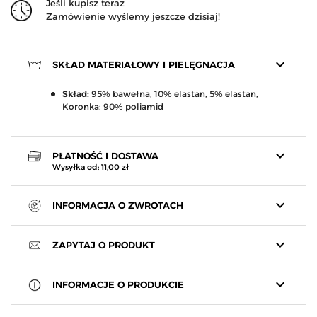
Jeśli kupisz teraz
Zamówienie wyślemy jeszcze dzisiaj!
keyboard_arrow_down
SKŁAD MATERIAŁOWY I PIELĘGNACJA
Skład:
95% bawełna, 10% elastan, 5% elastan,
Koronka: 90% poliamid
keyboard_arrow_down
PŁATNOŚĆ I DOSTAWA
Wysyłka od: 11,00 zł
keyboard_arrow_down
INFORMACJA O ZWROTACH
keyboard_arrow_down
ZAPYTAJ O PRODUKT
keyboard_arrow_down
INFORMACJE O PRODUKCIE