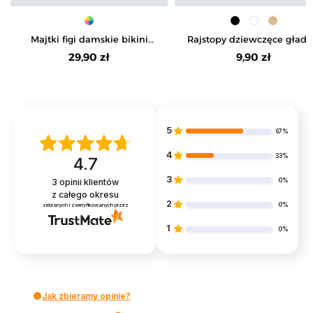
Majtki figi damskie bikini
Rajstopy dziewczęce gładk
laserowo cięte 3-pak
20DEN
29,90 zł
9,90 zł
5
67%
4
33%
4.7
3
0%
3
opinii klientów
z całego okresu
2
0%
zebranych i zweryfikowanych przez
1
0%
Jak zbieramy opinie?