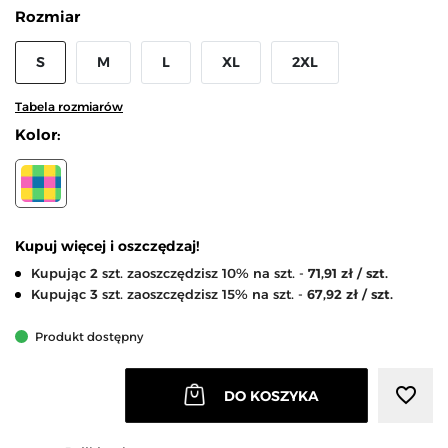
Rozmiar
S
M
L
XL
2XL
Tabela rozmiarów
Kolor:
WIELOKOLOROWY
Kupuj więcej i oszczędzaj!
Kupując
2
szt. zaoszczędzisz 10% na szt. -
71,91 zł / szt.
Kupując
3
szt. zaoszczędzisz 15% na szt. -
67,92 zł / szt.
Produkt dostępny
favorite_border
DO KOSZYKA