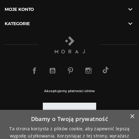

MOJE KONTO

KATEGORIE
TikTok
Facebook
YouTube
Pinterest
Instagram
Akceptujemy płatności olnine
×
Dbamy o Twoją prywatność
Paczki wysyłamy za pośrednictwem
Ta strona korzysta z plików cookie, aby zapewnić lepszą
wygodę użytkowania. Korzystając z tej strony, wyrażasz