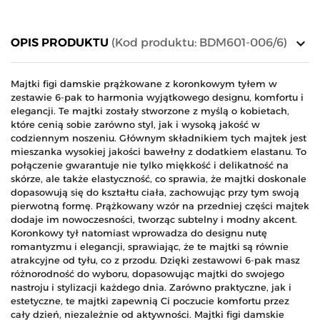
keyboard_arrow_down
OPIS PRODUKTU
(Kod produktu: BDM601-006/6)
Majtki figi damskie prążkowane z koronkowym tyłem w
zestawie 6-pak to harmonia wyjątkowego designu, komfortu i
elegancji. Te majtki zostały stworzone z myślą o kobietach,
które cenią sobie zarówno styl, jak i wysoką jakość w
codziennym noszeniu. Głównym składnikiem tych majtek jest
mieszanka wysokiej jakości bawełny z dodatkiem elastanu. To
połączenie gwarantuje nie tylko miękkość i delikatność na
skórze, ale także elastyczność, co sprawia, że majtki doskonale
dopasowują się do kształtu ciała, zachowując przy tym swoją
pierwotną formę. Prążkowany wzór na przedniej części majtek
dodaje im nowoczesności, tworząc subtelny i modny akcent.
Koronkowy tył natomiast wprowadza do designu nutę
romantyzmu i elegancji, sprawiając, że te majtki są równie
atrakcyjne od tyłu, co z przodu. Dzięki zestawowi 6-pak masz
różnorodność do wyboru, dopasowując majtki do swojego
nastroju i stylizacji każdego dnia. Zarówno praktyczne, jak i
estetyczne, te majtki zapewnią Ci poczucie komfortu przez
cały dzień, niezależnie od aktywności. Majtki figi damskie