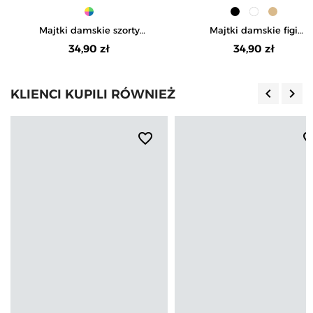
Majtki damskie szorty
Majtki damskie figi
bawełniane z koronką 3-pak
modelujące z wysokim
34,90 zł
34,90 zł
stanem
keyboard_arrow_left
keyboard_arrow_right
KLIENCI KUPILI RÓWNIEŻ
Poprzedn
Nas
favorite_border
favorite_b