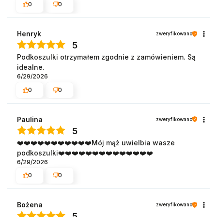
0
0
Henryk
zweryfikowano
5
Podkoszulki otrzymałem zgodnie z zamówieniem. Są
idealne.
6/29/2026
0
0
Paulina
zweryfikowano
5
❤️❤️❤️❤️❤️❤️❤️❤️❤️❤️❤️Mój mąż uwielbia wasze
podkoszulki❤️❤️❤️❤️❤️❤️❤️❤️❤️❤️❤️❤️❤️❤️
6/29/2026
0
0
Bożena
zweryfikowano
5