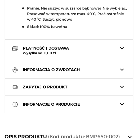
Pranie:
Nie suszyć w suszarce bębnowej, Nie wybielać,
Prasować w temperaturze max. 40°C, Prać ostrożnie
w 40 °C, Suszyć pionowo
Skład:
100% bawełna
keyboard_arrow_down
PŁATNOŚĆ I DOSTAWA
Wysyłka od: 11,00 zł
keyboard_arrow_down
INFORMACJA O ZWROTACH
keyboard_arrow_down
ZAPYTAJ O PRODUKT
keyboard_arrow_down
INFORMACJE O PRODUKCIE
keyboard_arrow_down
OPIS PRODUKTU
(Kod produktu: BMP650-002)