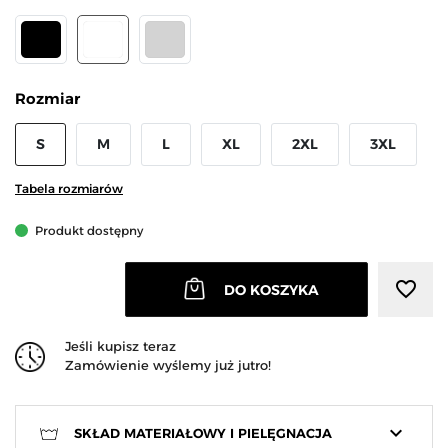
CZARNY
BIAŁY
JASNY SZARY
Rozmiar
S
M
L
XL
2XL
3XL
Tabela rozmiarów
Produkt dostępny
favorite_border
DO KOSZYKA
Jeśli kupisz teraz
Zamówienie wyślemy już jutro!
keyboard_arrow_down
SKŁAD MATERIAŁOWY I PIELĘGNACJA