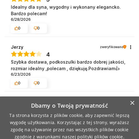
Idealny dla syna, wygodny i wykonany elegancko.
Bardzo polecam!
6/28/2026
0
0
Jerzy
zweryfikowano
4
Szybka dostawa, podkoszulki bardzo dobrej jakości,
rozmiar idealny ,polecam , dziękuję.Pozdrawiam👍️
6/23/2026
0
0
×
Marcin
zweryfikowano
Dbamy o Twoją prywatność
5
Ta strona korzysta z plików cookie, aby zapewnić lepszą
Polecam. Bawełna dobrej jakości.
wygodę użytkowania. Korzystając z tej strony, wyrażasz
6/18/2026
zgodę na używanie przez nas wszystkich plików cookie
0
0
zgodnie z warunkami naszej polityki plików cookie.