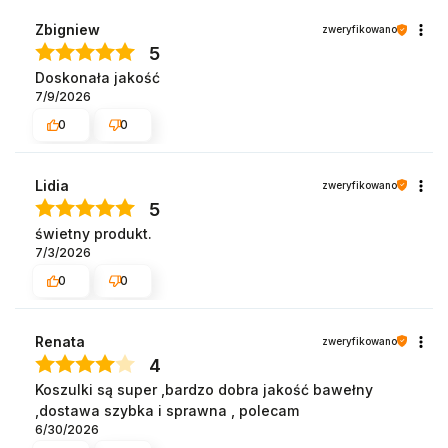
Zbigniew
zweryfikowano
5
Doskonała jakość
7/9/2026
0
0
Lidia
zweryfikowano
5
świetny produkt.
7/3/2026
0
0
Renata
zweryfikowano
4
Koszulki są super ,bardzo dobra jakość bawełny
,dostawa szybka i sprawna , polecam
6/30/2026