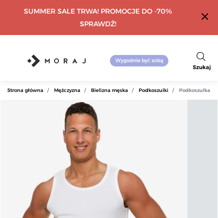
SUMMER SALE TRWA! PROMOCJE DO -70%
close
SPRAWDŹ!
Szukaj
Strona główna
Mężczyzna
Bielizna męska
Podkoszulki
Podkoszulka mę