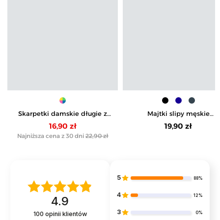
Skarpetki damskie długie z
Majtki slipy męskie
ażurowym wzorem 3-pak
bambusowe
16,90 zł
19,90 zł
Najniższa cena z 30 dni
22,90 zł
5
88%
4
12%
4.9
3
0%
100
opinii klientów