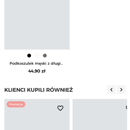
Podkoszulek męski z długim
rękawem
44,90 zł
keyboard_arrow_left
keyboard_arrow_right
KLIENCI KUPILI RÓWNIEŻ
Poprzedn
Nas
Promocja
favorite_border
favorite_b