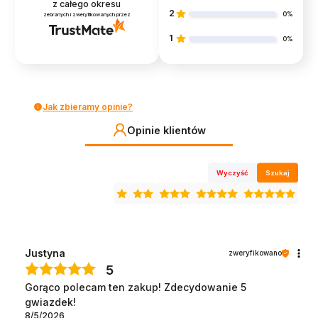
z całego okresu
2
0%
zebranych i zweryfikowanych przez
1
0%
Jak zbieramy opinie?
Opinie klientów
Wyczyść
Szukaj
Justyna
zweryfikowano
5
Gorąco polecam ten zakup! Zdecydowanie 5
gwiazdek!
8/5/2026