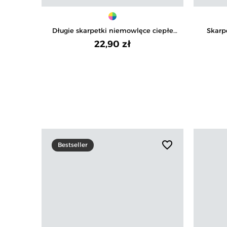
Długie skarpetki niemowlęce ciepłe
Skarp
bawełniane z ABS 3-pak
uroc
22,90 zł
favorite_border
Bestseller