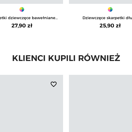
etki dziewczęce bawełniane
Dziewczęce skarpetki dłu
zy motyw kropki cętki 4-pak
bawełniane z paskami prąże
27,90 zł
25,90 zł
KLIENCI KUPILI RÓWNIEŻ
favorite_border