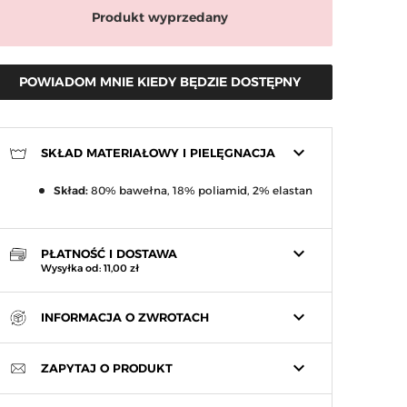
Produkt wyprzedany
POWIADOM MNIE KIEDY BĘDZIE DOSTĘPNY
keyboard_arrow_down
SKŁAD MATERIAŁOWY I PIELĘGNACJA
Skład:
80% bawełna, 18% poliamid, 2% elastan
arrow_right
Następny
keyboard_arrow_down
PŁATNOŚĆ I DOSTAWA
Wysyłka od: 11,00 zł
keyboard_arrow_down
INFORMACJA O ZWROTACH
keyboard_arrow_down
ZAPYTAJ O PRODUKT