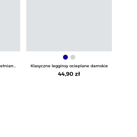
ełniane
Klasyczne legginsy ocieplane damskie
Damsk
44,90 zł