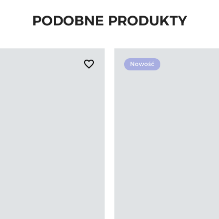
PODOBNE PRODUKTY
favorite_border
Nowość