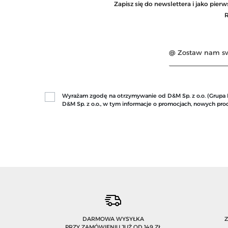
Zapisz się do newslettera i jako pie
R
Wyrażam zgodę na otrzymywanie od D&M Sp. z o.o. (Grupa Mo
D&M Sp. z o.o., w tym informacje o promocjach, nowych p
DARMOWA WYSYŁKA
PRZY ZAMÓWIENIU JUŻ OD 149 ZŁ