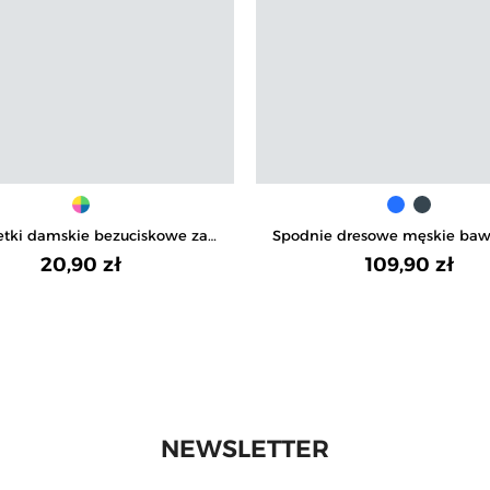
etki damskie bezuciskowe za
Spodnie dresowe męskie baw
kostkę 3-pak
z kieszeniami
20,90 zł
109,90 zł
NEWSLETTER