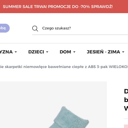
SUMMER SALE TRWA! PROMOCJE DO -70%
SPRAWDŹ!
YZNA
DZIECI
DOM
JESIEŃ - ZIMA
ie skarpetki niemowlęce bawełniane ciepłe z ABS 3-pak WIELO
D
b