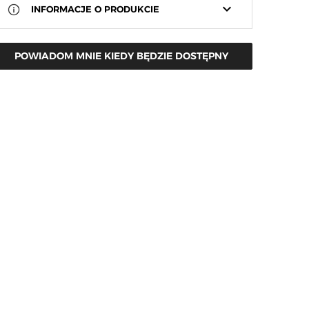
keyboard_arrow_down
INFORMACJE O PRODUKCIE
POWIADOM MNIE KIEDY BĘDZIE DOSTĘPNY