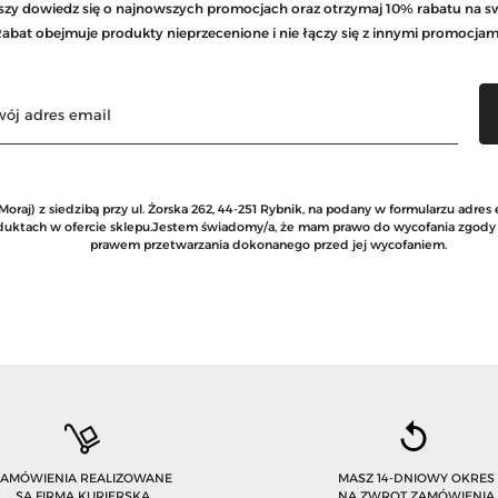
rwszy dowiedz się o najnowszych promocjach oraz otrzymaj 10% rabatu na s
abat obejmuje produkty nieprzecenione i nie łączy się z innymi promocjam
raj) z siedzibą przy ul. Żorska 262, 44-251 Rybnik, na podany w formularzu adres
roduktach w ofercie sklepu.Jestem świadomy/a, że mam prawo do wycofania zgod
prawem przetwarzania dokonanego przed jej wycofaniem.
ZAMÓWIENIA REALIZOWANE
MASZ 14-DNIOWY OKRES
SĄ FIRMĄ KURIERSKĄ
NA ZWROT ZAMÓWIENIA