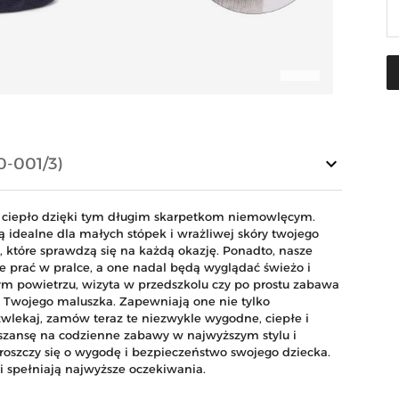
keyboard_arrow_down
0-001/3)
ciepło dzięki tym długim skarpetkom niemowlęcym.
ą idealne dla małych stópek i wrażliwej skóry twojego
 które sprawdzą się na każdą okazję. Ponadto, nasze
ie prać w pralce, a one nadal będą wyglądać świeżo i
eżym powietrzu, wizyta w przedszkolu czy po prostu zabawa
 Twojego maluszka. Zapewniają one nie tylko
zwlekaj, zamów teraz te niezwykle wygodne, ciepłe i
 szansę na codzienne zabawy w najwyższym stylu i
roszczy się o wygodę i bezpieczeństwo swojego dziecka.
ki spełniają najwyższe oczekiwania.