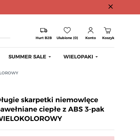
close
Hurt B2B
Ulubione (0)
Konto
Koszyk
SUMMER SALE
WIELOPAKI
KOLOROWY
ługie skarpetki niemowlęce
awełniane ciepłe z ABS 3-pak
WIELOKOLOROWY