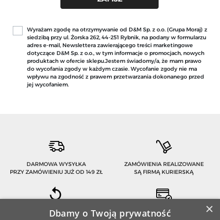
Wyrażam zgodę na otrzymywanie od D&M Sp. z o.o. (Grupa Moraj) z
siedzibą przy ul. Żorska 262, 44-251 Rybnik, na podany w formularzu
adres e-mail, Newslettera zawierającego treści marketingowe
dotyczące D&M Sp. z o.o., w tym informacje o promocjach, nowych
produktach w ofercie sklepu.Jestem świadomy/a, że mam prawo
do wycofania zgody w każdym czasie. Wycofanie zgody nie ma
wpływu na zgodność z prawem przetwarzania dokonanego przed
jej wycofaniem.
DARMOWA WYSYŁKA
ZAMÓWIENIA REALIZOWANE
PRZY ZAMÓWIENIU JUŻ OD 149 ZŁ
SĄ FIRMĄ KURIERSKĄ
×
Dbamy o Twoją prywatność
MASZ 14-DNIOWY OKRES
BEZPIECZNE PŁATNOŚCI