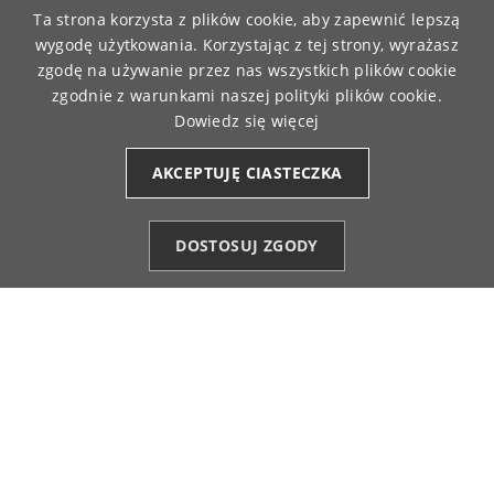
NA ZWROT ZAMÓWIENIA
ONLINE
Ta strona korzysta z plików cookie, aby zapewnić lepszą
wygodę użytkowania. Korzystając z tej strony, wyrażasz
zgodę na używanie przez nas wszystkich plików cookie
zgodnie z warunkami naszej polityki plików cookie.
Dowiedz się więcej

OBSŁUGA KLIENTA
AKCEPTUJĘ CIASTECZKA
(+48) 784 018 515
info@moraj.pl
DOSTOSUJ ZGODY
Formularz kontaktowy
Kategorie
Ulubione (0)
Start
Konto
Koszyk
Najczęstsze pytania

INFORMACJE

MOJE KONTO

KATEGORIE