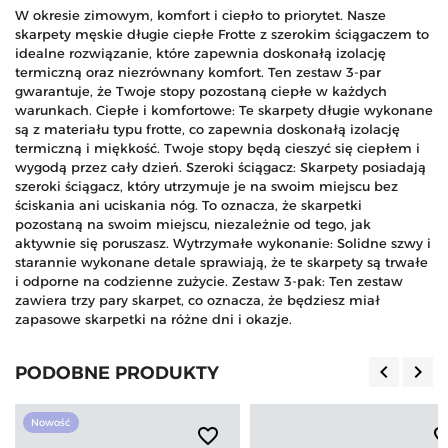
W okresie zimowym, komfort i ciepło to priorytet. Nasze
skarpety męskie długie ciepłe Frotte z szerokim ściągaczem to
idealne rozwiązanie, które zapewnia doskonałą izolację
termiczną oraz niezrównany komfort. Ten zestaw 3-par
gwarantuje, że Twoje stopy pozostaną ciepłe w każdych
warunkach. Ciepłe i komfortowe: Te skarpety długie wykonane
są z materiału typu frotte, co zapewnia doskonałą izolację
termiczną i miękkość. Twoje stopy będą cieszyć się ciepłem i
wygodą przez cały dzień. Szeroki ściągacz: Skarpety posiadają
szeroki ściągacz, który utrzymuje je na swoim miejscu bez
ściskania ani uciskania nóg. To oznacza, że skarpetki
pozostaną na swoim miejscu, niezależnie od tego, jak
aktywnie się poruszasz. Wytrzymałe wykonanie: Solidne szwy i
starannie wykonane detale sprawiają, że te skarpety są trwałe
i odporne na codzienne zużycie. Zestaw 3-pak: Ten zestaw
zawiera trzy pary skarpet, co oznacza, że będziesz miał
zapasowe skarpetki na różne dni i okazje.
keyboard_arrow_left
keyboard_arrow_right
PODOBNE PRODUKTY
Poprzedn
Nas
Nowość
favorite_border
favorite_b