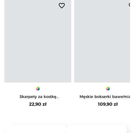
favorite_border
favorite_b
Skarpety za kostkę
Męskie bokserki bawełnia
bawełniane męskie 3-pak
dopasowane wzorzyste 6-p
22,90 zł
109,90 zł