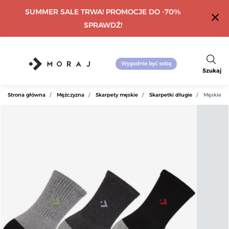
SUMMER SALE TRWA! PROMOCJE DO -70%
close
SPRAWDŹ!
Szukaj
Strona główna
Mężczyzna
Skarpety męskie
Skarpetki długie
Męskie dł