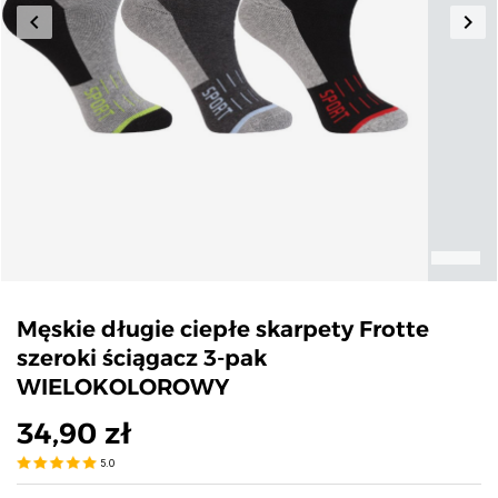
keyboard_arrow_left
keyboard_arrow_right
Poprzedni
Nas
Męskie długie ciepłe skarpety Frotte
szeroki ściągacz 3-pak
WIELOKOLOROWY
34,90 zł
5.0