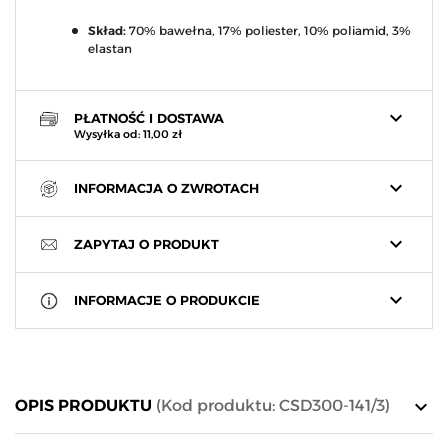
Skład:
70% bawełna, 17% poliester, 10% poliamid, 3%
elastan
keyboard_arrow_down
PŁATNOŚĆ I DOSTAWA
Wysyłka od: 11,00 zł
keyboard_arrow_down
INFORMACJA O ZWROTACH
keyboard_arrow_down
ZAPYTAJ O PRODUKT
keyboard_arrow_down
INFORMACJE O PRODUKCIE
keyboard_arrow_down
OPIS PRODUKTU
(Kod produktu: CSD300-141/3)