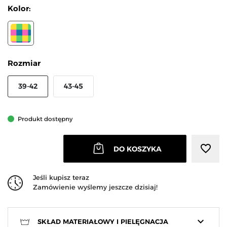
Kolor:
WIELOKOLOROWY
Rozmiar
39-42
43-45
Produkt dostępny
favorite_border
DO KOSZYKA
Jeśli kupisz teraz
Zamówienie wyślemy jeszcze dzisiaj!
keyboard_arrow_down
SKŁAD MATERIAŁOWY I PIELĘGNACJA