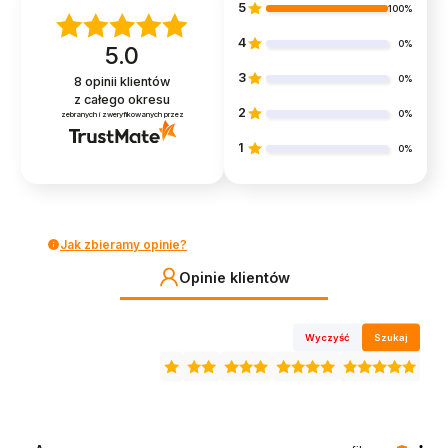
5
100%
4
0%
5.0
3
0%
8
opinii klientów
z całego okresu
2
0%
zebranych i zweryfikowanych przez
1
0%
Jak zbieramy opinie?
Opinie klientów
Wyczyść
Szukaj