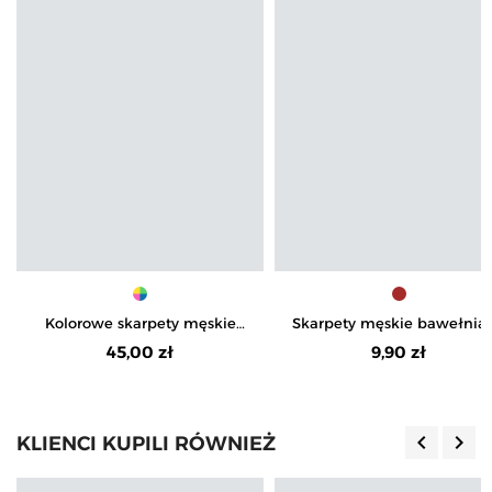
Kolorowe skarpety męskie
Skarpety męskie bawełnia
bawełniane w morskie wzory
do kostki śmieszne na prez
45,00 zł
9,90 zł
4-pak
dla miłośnika kawy
keyboard_arrow_left
keyboard_arrow_right
KLIENCI KUPILI RÓWNIEŻ
Poprzedn
Nas