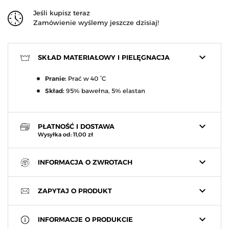
Jeśli kupisz teraz
Zamówienie wyślemy jeszcze dzisiaj!
keyboard_arrow_down
SKŁAD MATERIAŁOWY I PIELĘGNACJA
Pranie:
Prać w 40 °C
Skład:
95% bawełna, 5% elastan
keyboard_arrow_down
PŁATNOŚĆ I DOSTAWA
Wysyłka od: 11,00 zł
keyboard_arrow_down
INFORMACJA O ZWROTACH
keyboard_arrow_down
ZAPYTAJ O PRODUKT
keyboard_arrow_down
INFORMACJE O PRODUKCIE