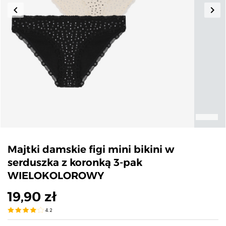
keyboard_arrow_left
keyboard_arrow_right
Poprzedni
Nas
Majtki damskie figi mini bikini w
serduszka z koronką 3-pak
WIELOKOLOROWY
19,90 zł
4.2