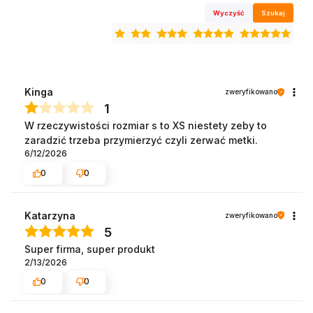
Wyczyść
Szukaj
Kinga
zweryfikowano
1
W rzeczywistości rozmiar s to XS niestety zeby to
zaradzić trzeba przymierzyć czyli zerwać metki.
6/12/2026
0
0
Katarzyna
zweryfikowano
5
Super firma, super produkt
2/13/2026
0
0