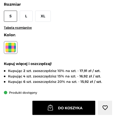
Rozmiar
S
L
XL
Tabela rozmiarów
Kolor:
WIELOKOLOROWY
Kupuj więcej i oszczędzaj!
Kupując
2
szt. zaoszczędzisz 10% na szt. -
17,91 zł / szt.
Kupując
4
szt. zaoszczędzisz 15% na szt. -
16,92 zł / szt.
Kupując
6
szt. zaoszczędzisz 20% na szt. -
15,92 zł / szt.
Produkt dostępny
favorite_border
DO KOSZYKA