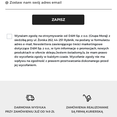
Wyrażam zgodę na otrzymywanie od D&M Sp. z o.o. (Grupa Moraj) z
siedzibą przy ul. Żorska 262, 44-251 Rybnik, na podany w formularzu
adres e-mail, Newslettera zawierającego treści marketingowe
dotyczące D&M Sp. z o.o., w tym informacje o promocjach, nowych
produktach w ofercie sklepu.Jestem świadomy/a, że mam prawo
do wycofania zgody w każdym czasie. Wycofanie zgody nie ma
wpływu na zgodność z prawem przetwarzania dokonanego przed
jej wycofaniem.
DARMOWA WYSYŁKA
ZAMÓWIENIA REALIZOWANE
PRZY ZAMÓWIENIU JUŻ OD 149 ZŁ
SĄ FIRMĄ KURIERSKĄ