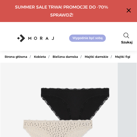
SUMMER SALE TRWA! PROMOCJE DO -70%
close
SPRAWDŹ!
Szukaj
Strona główna
Kobieta
Bielizna damska
Majtki damskie
Majtki figi