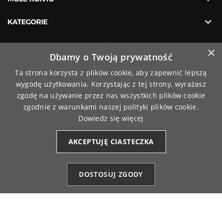

KATEGORIE
×
Dbamy o Twoją prywatność
Ta strona korzysta z plików cookie, aby zapewnić lepszą
wygodę użytkowania. Korzystając z tej strony, wyrażasz
zgodę na używanie przez nas wszystkich plików cookie
TikTok
zgodnie z warunkami naszej polityki plików cookie.
Facebook
YouTube
Pinterest
Instagram
Dowiedz się więcej
Akceptujemy płatności olnine
AKCEPTUJĘ CIASTECZKA
DOSTOSUJ ZGODY
Paczki wysyłamy za pośrednictwem
Kategorie
Ulubione (0)
Start
Konto
Koszyk