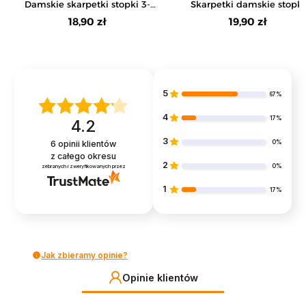
Damskie skarpetki stopki 3-
Skarpetki damskie stopki
pak
bawełniane haftowaną różą
18,90 zł
19,90 zł
pak
5
67%
4
17%
4.2
3
0%
6
opinii klientów
z całego okresu
2
0%
zebranych i zweryfikowanych przez
1
17%
Jak zbieramy opinie?
Opinie klientów