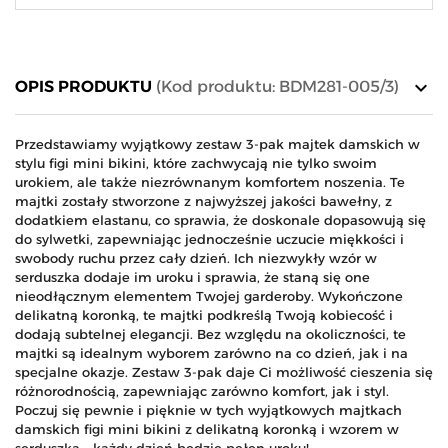
keyboard_arrow_down
OPIS PRODUKTU
(Kod produktu: BDM281-005/3)
Przedstawiamy wyjątkowy zestaw 3-pak majtek damskich w
stylu figi mini bikini, które zachwycają nie tylko swoim
urokiem, ale także niezrównanym komfortem noszenia. Te
majtki zostały stworzone z najwyższej jakości bawełny, z
dodatkiem elastanu, co sprawia, że doskonale dopasowują się
do sylwetki, zapewniając jednocześnie uczucie miękkości i
swobody ruchu przez cały dzień. Ich niezwykły wzór w
serduszka dodaje im uroku i sprawia, że staną się one
nieodłącznym elementem Twojej garderoby. Wykończone
delikatną koronką, te majtki podkreślą Twoją kobiecość i
dodają subtelnej elegancji. Bez względu na okoliczności, te
majtki są idealnym wyborem zarówno na co dzień, jak i na
specjalne okazje. Zestaw 3-pak daje Ci możliwość cieszenia się
różnorodnością, zapewniając zarówno komfort, jak i styl.
Poczuj się pewnie i pięknie w tych wyjątkowych majtkach
damskich figi mini bikini z delikatną koronką i wzorem w