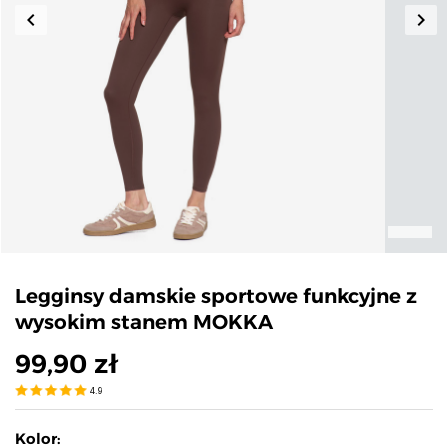
keyboard_arrow_left
keyboard_arrow_right
Poprzedni
Nas
Legginsy damskie sportowe funkcyjne z
wysokim stanem MOKKA
99,90 zł
4.9
Kolor: