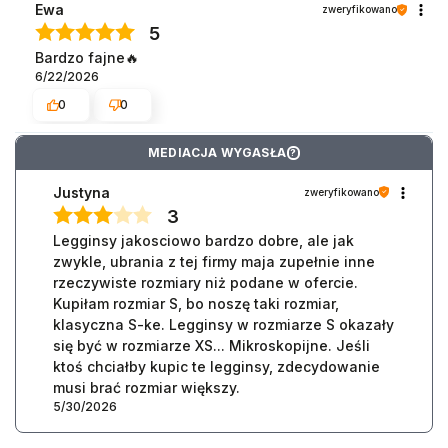
Ewa
zweryfikowano
5
Bardzo fajne🔥
6/22/2026
0
0
MEDIACJA WYGASŁA
?
Justyna
zweryfikowano
3
Legginsy jakosciowo bardzo dobre, ale jak
zwykle, ubrania z tej firmy maja zupełnie inne
rzeczywiste rozmiary niż podane w ofercie.
Kupiłam rozmiar S, bo noszę taki rozmiar,
klasyczna S-ke. Legginsy w rozmiarze S okazały
się być w rozmiarze XS... Mikroskopijne. Jeśli
ktoś chciałby kupic te legginsy, zdecydowanie
musi brać rozmiar większy.
5/30/2026