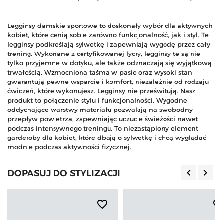
Legginsy damskie sportowe to doskonały wybór dla aktywnych
kobiet, które cenią sobie zarówno funkcjonalność, jak i styl. Te
legginsy podkreślają sylwetkę i zapewniają wygodę przez cały
trening. Wykonane z certyfikowanej lycry, legginsy te są nie
tylko przyjemne w dotyku, ale także odznaczają się wyjątkową
trwałością. Wzmocniona taśma w pasie oraz wysoki stan
gwarantują pewne wsparcie i komfort, niezależnie od rodzaju
ćwiczeń, które wykonujesz. Legginsy nie prześwitują. Nasz
produkt to połączenie stylu i funkcjonalności. Wygodne
oddychające warstwy materiału pozwalają na swobodny
przepływ powietrza, zapewniając uczucie świeżości nawet
podczas intensywnego treningu. To niezastąpiony element
garderoby dla kobiet, które dbają o sylwetkę i chcą wyglądać
modnie podczas aktywności fizycznej.
keyboard_arrow_left
keyboard_arrow_right
DOPASUJ DO STYLIZACJI
Poprzedn
Nas
favorite_border
favorite_b