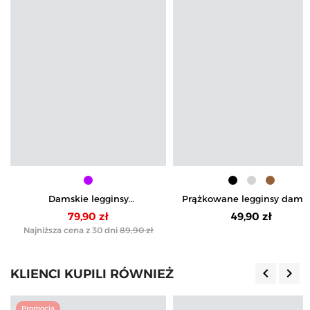
Damskie legginsy
Prążkowane legginsy dams
termoaktywne bezszwowe
z wysokim stanem ociepla
79,90 zł
49,90 zł
Najniższa cena z 30 dni
89,90 zł
keyboard_arrow_left
keyboard_arrow_right
KLIENCI KUPILI RÓWNIEŻ
Poprzedn
Nas
Promocja