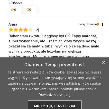
3/11/2026
0
0
Anna
zweryfikowano
4
Dokonałam zwrotu. Legginsy był OK. Fajny materiał,
super wykonanie, ale... rozmiar, który zwykle noszę
okazał się za mały. Z tabeli wynikalo że są dość małe
wymiary produktu, ale liczyłam na większą
elastycznosc. Moim zdaniem poprawy wymaga
×
tabela informująca o rozmiarze,gdyby były to wymiary
Dbamy o Twoją prywatność
produktu plus wymiary ciała łatwiej byłoby
dopasować rozmiar. Lub też wymiary produktu w
Ta strona korzysta z plików cookie, aby zapewnić lepszą
rozłożeniu i maksymalnym rozciągnięciu (zakres
wygodę użytkowania. Korzystając z tej strony, wyrażasz
wymiarów, w którym trzeba się zmieśćić).
zgodę na używanie przez nas wszystkich plików cookie
3/5/2026
zgodnie z warunkami naszej polityki plików cookie.
4
0
Dowiedz się więcej
AKCEPTUJĘ CIASTECZKA
Dorota
zweryfikowano