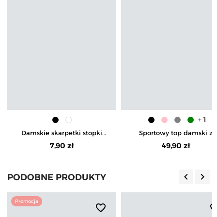
+ 1
Damskie skarpetki stopki
Sportowy top damski z
niskie cienkie
krótkim rękawem
7,90 zł
49,90 zł
keyboard_arrow_left
keyboard_arrow_right
PODOBNE PRODUKTY
Poprzedn
Nas
Promocja
favorite_border
favorite_b