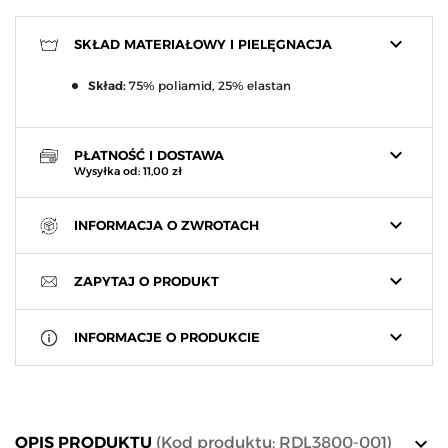
keyboard_arrow_down
SKŁAD MATERIAŁOWY I PIELĘGNACJA
Skład:
75% poliamid, 25% elastan
keyboard_arrow_down
PŁATNOŚĆ I DOSTAWA
Wysyłka od: 11,00 zł
keyboard_arrow_down
INFORMACJA O ZWROTACH
keyboard_arrow_down
ZAPYTAJ O PRODUKT
keyboard_arrow_down
INFORMACJE O PRODUKCIE
keyboard_arrow_down
OPIS PRODUKTU
(Kod produktu: RDL3800-001)