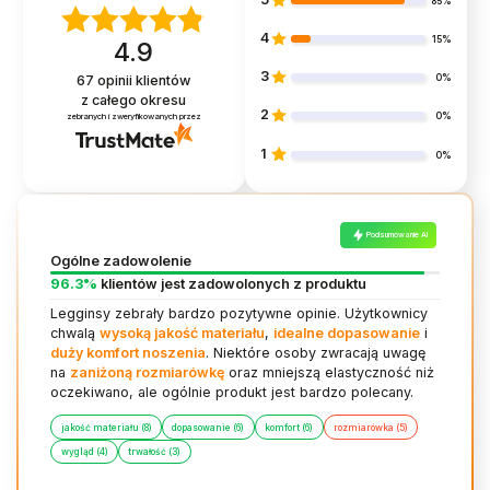
85%
4
15%
4.9
3
0%
67
opinii klientów
z całego okresu
2
0%
zebranych i zweryfikowanych przez
1
0%
Podsumowanie AI
Ogólne zadowolenie
96.3%
klientów jest zadowolonych z produktu
Legginsy zebrały bardzo pozytywne opinie. Użytkownicy
chwalą
wysoką jakość materiału
,
idealne dopasowanie
i
duży komfort noszenia
. Niektóre osoby zwracają uwagę
na
zaniżoną rozmiarówkę
oraz mniejszą elastyczność niż
oczekiwano, ale ogólnie produkt jest bardzo polecany.
jakość materiału (8)
dopasowanie (6)
komfort (6)
rozmiarówka (5)
wygląd (4)
trwałość (3)