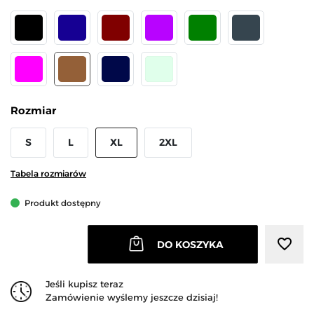
CZARNY
GRANATOWY
BORDOWY
FIOLETOWY
ZIELONY
GRAFIT
FUKSJA
MOKKA
JEANS
Miętowy
Rozmiar
S
L
XL
2XL
Tabela rozmiarów
Produkt dostępny
favorite_border
DO KOSZYKA
Jeśli kupisz teraz
Zamówienie wyślemy jeszcze dzisiaj!