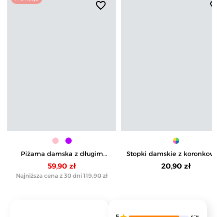
favorite_border
favorite_b
Piżama damska z długim
Stopki damskie z koronko
rękawem i szerokimi
wzorem antypoślizgowe
59,90 zł
20,90 zł
spodniami
Najniższa cena z 30 dni
119,90 zł
5