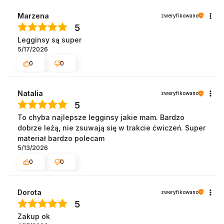
Marzena
zweryfikowano
5
Legginsy są super
5/17/2026
0
0
Natalia
zweryfikowano
5
To chyba najlepsze legginsy jakie mam. Bardzo
dobrze leżą, nie zsuwają się w trakcie ćwiczeń. Super
materiał bardzo polecam
5/13/2026
0
0
Dorota
zweryfikowano
5
Zakup ok