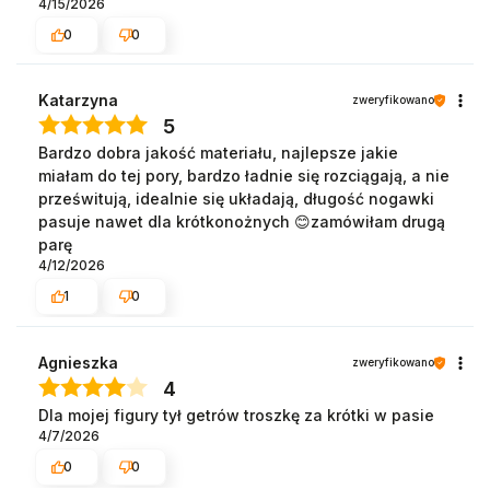
4/15/2026
0
0
Katarzyna
zweryfikowano
5
Bardzo dobra jakość materiału, najlepsze jakie
miałam do tej pory, bardzo ładnie się rozciągają, a nie
prześwitują, idealnie się układają, długość nogawki
pasuje nawet dla krótkonożnych 😊zamówiłam drugą
parę
4/12/2026
1
0
Agnieszka
zweryfikowano
4
Dla mojej figury tył getrów troszkę za krótki w pasie
4/7/2026
0
0