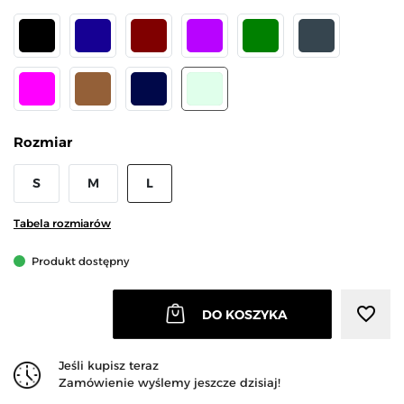
CZARNY
GRANATOWY
BORDOWY
FIOLETOWY
ZIELONY
GRAFIT
FUKSJA
MOKKA
JEANS
Miętowy
Rozmiar
S
M
L
Tabela rozmiarów
Produkt dostępny
favorite_border
DO KOSZYKA
Jeśli kupisz teraz
Zamówienie wyślemy jeszcze dzisiaj!