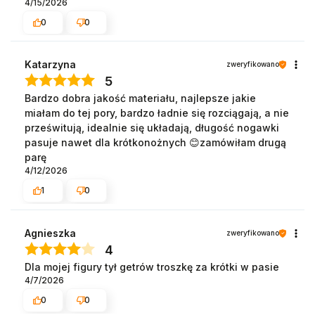
4/15/2026
0
0
Katarzyna
zweryfikowano
5
Bardzo dobra jakość materiału, najlepsze jakie
miałam do tej pory, bardzo ładnie się rozciągają, a nie
prześwitują, idealnie się układają, długość nogawki
pasuje nawet dla krótkonożnych 😊zamówiłam drugą
parę
4/12/2026
1
0
Agnieszka
zweryfikowano
4
Dla mojej figury tył getrów troszkę za krótki w pasie
4/7/2026
0
0