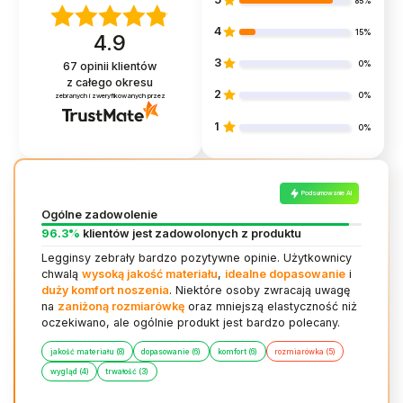
85%
4
15%
4.9
3
0%
67
opinii klientów
z całego okresu
2
0%
zebranych i zweryfikowanych przez
1
0%
Podsumowanie AI
Ogólne zadowolenie
96.3%
klientów jest zadowolonych z produktu
Legginsy zebrały bardzo pozytywne opinie. Użytkownicy
chwalą
wysoką jakość materiału
,
idealne dopasowanie
i
duży komfort noszenia
. Niektóre osoby zwracają uwagę
na
zaniżoną rozmiarówkę
oraz mniejszą elastyczność niż
oczekiwano, ale ogólnie produkt jest bardzo polecany.
jakość materiału (8)
dopasowanie (6)
komfort (6)
rozmiarówka (5)
wygląd (4)
trwałość (3)