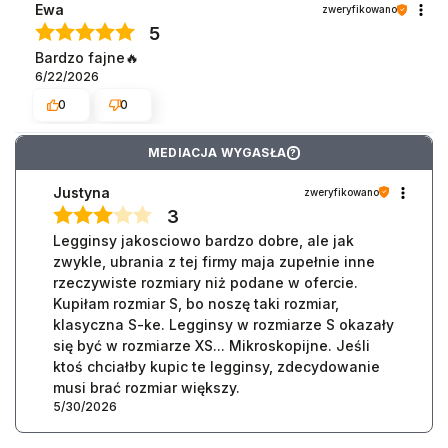
Ewa
zweryfikowano
5
Bardzo fajne🔥
6/22/2026
0
0
MEDIACJA WYGASŁA
?
Justyna
zweryfikowano
3
Legginsy jakosciowo bardzo dobre, ale jak
zwykle, ubrania z tej firmy maja zupełnie inne
rzeczywiste rozmiary niż podane w ofercie.
Kupiłam rozmiar S, bo noszę taki rozmiar,
klasyczna S-ke. Legginsy w rozmiarze S okazały
się być w rozmiarze XS... Mikroskopijne. Jeśli
ktoś chciałby kupic te legginsy, zdecydowanie
musi brać rozmiar większy.
5/30/2026