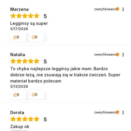
Marzena
zweryfikowano
5
Legginsy są super
5/17/2026
0
0
Natalia
zweryfikowano
5
To chyba najlepsze legginsy jakie mam. Bardzo
dobrze leżą, nie zsuwają się w trakcie ćwiczeń. Super
materiał bardzo polecam
5/13/2026
0
0
Dorota
zweryfikowano
5
Zakup ok