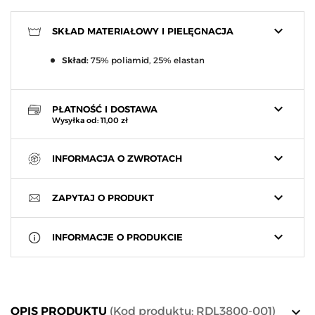
keyboard_arrow_down
SKŁAD MATERIAŁOWY I PIELĘGNACJA
Skład:
75% poliamid, 25% elastan
keyboard_arrow_down
PŁATNOŚĆ I DOSTAWA
Wysyłka od: 11,00 zł
keyboard_arrow_down
INFORMACJA O ZWROTACH
keyboard_arrow_down
ZAPYTAJ O PRODUKT
keyboard_arrow_down
INFORMACJE O PRODUKCIE
keyboard_arrow_down
OPIS PRODUKTU
(Kod produktu: RDL3800-001)