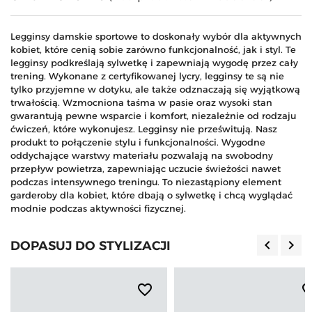
Legginsy damskie sportowe to doskonały wybór dla aktywnych
kobiet, które cenią sobie zarówno funkcjonalność, jak i styl. Te
legginsy podkreślają sylwetkę i zapewniają wygodę przez cały
trening. Wykonane z certyfikowanej lycry, legginsy te są nie
tylko przyjemne w dotyku, ale także odznaczają się wyjątkową
trwałością. Wzmocniona taśma w pasie oraz wysoki stan
gwarantują pewne wsparcie i komfort, niezależnie od rodzaju
ćwiczeń, które wykonujesz. Legginsy nie prześwitują. Nasz
produkt to połączenie stylu i funkcjonalności. Wygodne
oddychające warstwy materiału pozwalają na swobodny
przepływ powietrza, zapewniając uczucie świeżości nawet
podczas intensywnego treningu. To niezastąpiony element
garderoby dla kobiet, które dbają o sylwetkę i chcą wyglądać
modnie podczas aktywności fizycznej.
keyboard_arrow_left
keyboard_arrow_right
DOPASUJ DO STYLIZACJI
Poprzedn
Nas
favorite_border
favorite_b