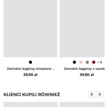
+ 4
Damskie legginsy ocieplane z
Damskie legginsy z wysok
szeroką gumą w pasie
stanem i prążkowaną
39,90 zł
39,90 zł
strukturą
keyboard_arrow_left
keyboard_arrow_right
KLIENCI KUPILI RÓWNIEŻ
Poprzedn
Nas