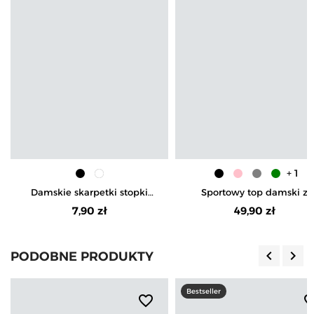
+ 1
Damskie skarpetki stopki
Sportowy top damski z
niskie cienkie
krótkim rękawem
7,90 zł
49,90 zł
keyboard_arrow_left
keyboard_arrow_right
PODOBNE PRODUKTY
Poprzedn
Nas
Bestseller
favorite_border
favorite_b