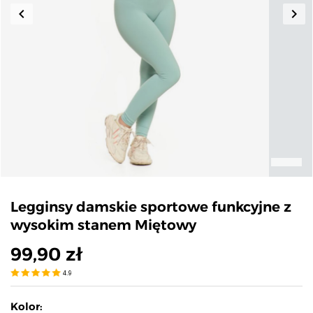
keyboard_arrow_left
keyboard_arrow_right
Poprzedni
Nas
Legginsy damskie sportowe funkcyjne z
wysokim stanem Miętowy
99,90 zł
4.9
Kolor: