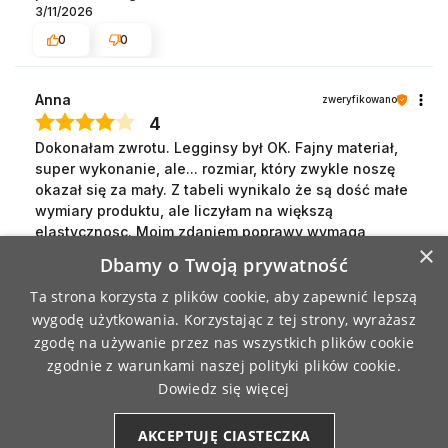
3/11/2026
0
0
Anna
zweryfikowano
4
Dokonałam zwrotu. Legginsy był OK. Fajny materiał,
super wykonanie, ale... rozmiar, który zwykle noszę
okazał się za mały. Z tabeli wynikalo że są dość małe
wymiary produktu, ale liczyłam na większą
elastycznosc. Moim zdaniem poprawy wymaga
×
tabela informująca o rozmiarze,gdyby były to wymiary
Dbamy o Twoją prywatność
produktu plus wymiary ciała łatwiej byłoby
dopasować rozmiar. Lub też wymiary produktu w
Ta strona korzysta z plików cookie, aby zapewnić lepszą
rozłożeniu i maksymalnym rozciągnięciu (zakres
wygodę użytkowania. Korzystając z tej strony, wyrażasz
wymiarów, w którym trzeba się zmieśćić).
zgodę na używanie przez nas wszystkich plików cookie
3/5/2026
zgodnie z warunkami naszej polityki plików cookie.
4
0
Dowiedz się więcej
AKCEPTUJĘ CIASTECZKA
Dorota
zweryfikowano