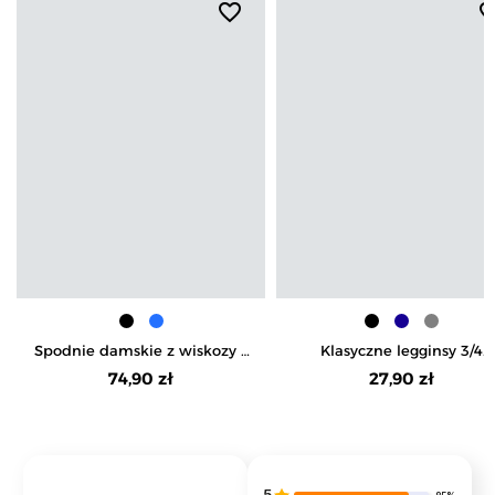
favorite_border
favorite_b
Spodnie damskie z wiskozy z
Klasyczne legginsy 3/4
szeroką nogawką i
damskie peach touch
74,90 zł
27,90 zł
kieszeniami
5