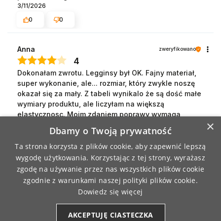
3/11/2026
0
0
Anna
zweryfikowano
4
Dokonałam zwrotu. Legginsy był OK. Fajny materiał,
super wykonanie, ale... rozmiar, który zwykle noszę
okazał się za mały. Z tabeli wynikalo że są dość małe
wymiary produktu, ale liczyłam na większą
elastycznosc. Moim zdaniem poprawy wymaga
×
tabela informująca o rozmiarze,gdyby były to wymiary
Dbamy o Twoją prywatność
produktu plus wymiary ciała łatwiej byłoby
dopasować rozmiar. Lub też wymiary produktu w
Ta strona korzysta z plików cookie, aby zapewnić lepszą
rozłożeniu i maksymalnym rozciągnięciu (zakres
wygodę użytkowania. Korzystając z tej strony, wyrażasz
wymiarów, w którym trzeba się zmieśćić).
zgodę na używanie przez nas wszystkich plików cookie
3/5/2026
zgodnie z warunkami naszej polityki plików cookie.
4
0
Dowiedz się więcej
AKCEPTUJĘ CIASTECZKA
Dorota
zweryfikowano