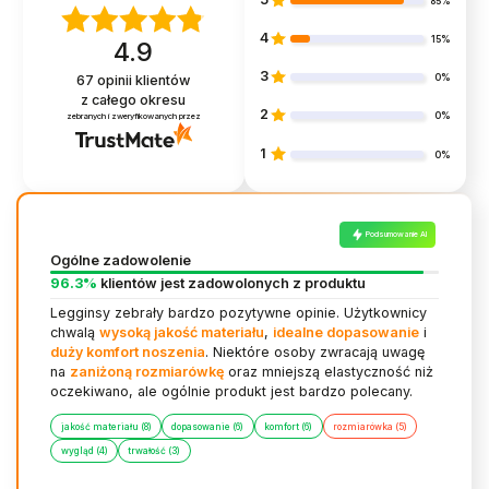
85%
4
15%
4.9
3
0%
67
opinii klientów
z całego okresu
2
0%
zebranych i zweryfikowanych przez
1
0%
Podsumowanie AI
Ogólne zadowolenie
96.3%
klientów jest zadowolonych z produktu
Legginsy zebrały bardzo pozytywne opinie. Użytkownicy
chwalą
wysoką jakość materiału
,
idealne dopasowanie
i
duży komfort noszenia
. Niektóre osoby zwracają uwagę
na
zaniżoną rozmiarówkę
oraz mniejszą elastyczność niż
oczekiwano, ale ogólnie produkt jest bardzo polecany.
jakość materiału (8)
dopasowanie (6)
komfort (6)
rozmiarówka (5)
wygląd (4)
trwałość (3)