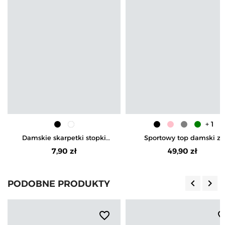
+ 1
Damskie skarpetki stopki
Sportowy top damski z
niskie cienkie
krótkim rękawem
7,90 zł
49,90 zł
keyboard_arrow_left
keyboard_arrow_right
PODOBNE PRODUKTY
Poprzedn
Nas
favorite_border
favorite_b