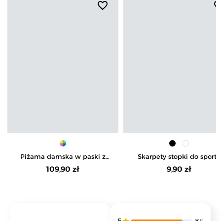
favorite_border
favorite_b
Piżama damska w paski z
Skarpety stopki do sportu
długim rękawem i spodniami
unisex
109,90 zł
9,90 zł
5