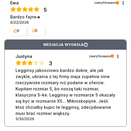
Ewa
zweryfikowano
5
Bardzo fajne🔥
6/22/2026
0
0
MEDIACJA WYGASŁA
?
Justyna
zweryfikowano
3
Legginsy jakosciowo bardzo dobre, ale jak
zwykle, ubrania z tej firmy maja zupełnie inne
rzeczywiste rozmiary niż podane w ofercie.
Kupiłam rozmiar S, bo noszę taki rozmiar,
klasyczna S-ke. Legginsy w rozmiarze S okazały
się być w rozmiarze XS... Mikroskopijne. Jeśli
ktoś chciałby kupic te legginsy, zdecydowanie
musi brać rozmiar większy.
5/30/2026