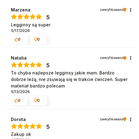
Marzena
zweryfikowano
5
Legginsy są super
5/17/2026
0
0
Natalia
zweryfikowano
5
To chyba najlepsze legginsy jakie mam. Bardzo
dobrze leżą, nie zsuwają się w trakcie ćwiczeń. Super
materiał bardzo polecam
5/13/2026
0
0
Dorota
zweryfikowano
5
Zakup ok