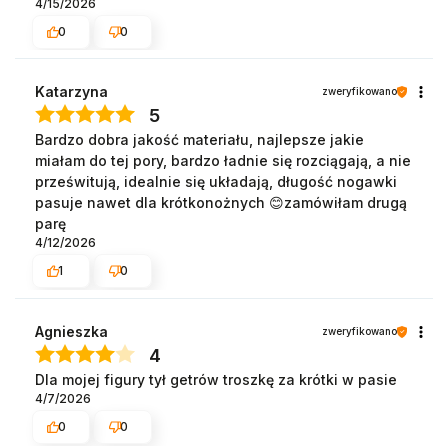
4/15/2026
0
0
Katarzyna
zweryfikowano
5
Bardzo dobra jakość materiału, najlepsze jakie
miałam do tej pory, bardzo ładnie się rozciągają, a nie
prześwitują, idealnie się układają, długość nogawki
pasuje nawet dla krótkonożnych 😊zamówiłam drugą
parę
4/12/2026
1
0
Agnieszka
zweryfikowano
4
Dla mojej figury tył getrów troszkę za krótki w pasie
4/7/2026
0
0