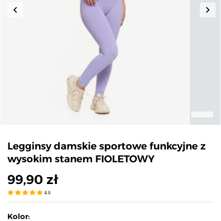
keyboard_arrow_left
keyboard_arrow_right
Poprzedni
Nas
Legginsy damskie sportowe funkcyjne z
wysokim stanem FIOLETOWY
99,90 zł
4.9
Kolor: