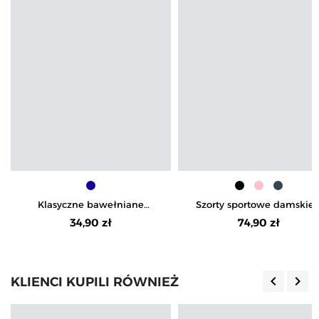
Klasyczne bawełniane
Szorty sportowe damskie 
legginsy damskie
wysokim stanem i kieszeni
34,90 zł
74,90 zł
keyboard_arrow_left
keyboard_arrow_right
KLIENCI KUPILI RÓWNIEŻ
Poprzedn
Nas