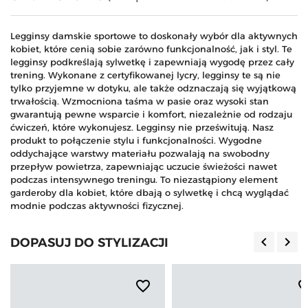
Legginsy damskie sportowe to doskonały wybór dla aktywnych
kobiet, które cenią sobie zarówno funkcjonalność, jak i styl. Te
legginsy podkreślają sylwetkę i zapewniają wygodę przez cały
trening. Wykonane z certyfikowanej lycry, legginsy te są nie
tylko przyjemne w dotyku, ale także odznaczają się wyjątkową
trwałością. Wzmocniona taśma w pasie oraz wysoki stan
gwarantują pewne wsparcie i komfort, niezależnie od rodzaju
ćwiczeń, które wykonujesz. Legginsy nie prześwitują. Nasz
produkt to połączenie stylu i funkcjonalności. Wygodne
oddychające warstwy materiału pozwalają na swobodny
przepływ powietrza, zapewniając uczucie świeżości nawet
podczas intensywnego treningu. To niezastąpiony element
garderoby dla kobiet, które dbają o sylwetkę i chcą wyglądać
modnie podczas aktywności fizycznej.
keyboard_arrow_left
keyboard_arrow_right
DOPASUJ DO STYLIZACJI
Poprzedn
Nas
favorite_border
favorite_b