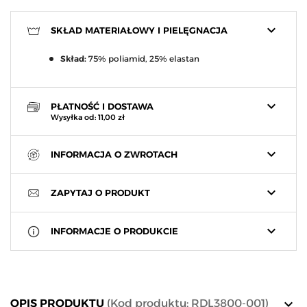
keyboard_arrow_down
SKŁAD MATERIAŁOWY I PIELĘGNACJA
Skład:
75% poliamid, 25% elastan
keyboard_arrow_down
PŁATNOŚĆ I DOSTAWA
Wysyłka od: 11,00 zł
keyboard_arrow_down
INFORMACJA O ZWROTACH
keyboard_arrow_down
ZAPYTAJ O PRODUKT
keyboard_arrow_down
INFORMACJE O PRODUKCIE
keyboard_arrow_down
OPIS PRODUKTU
(Kod produktu: RDL3800-001)