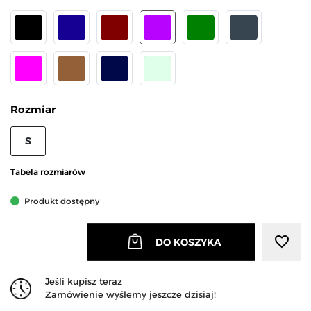
CZARNY
GRANATOWY
BORDOWY
FIOLETOWY
ZIELONY
GRAFIT
FUKSJA
MOKKA
JEANS
Miętowy
Rozmiar
S
Tabela rozmiarów
Produkt dostępny
favorite_border
DO KOSZYKA
Jeśli kupisz teraz
Zamówienie wyślemy jeszcze dzisiaj!