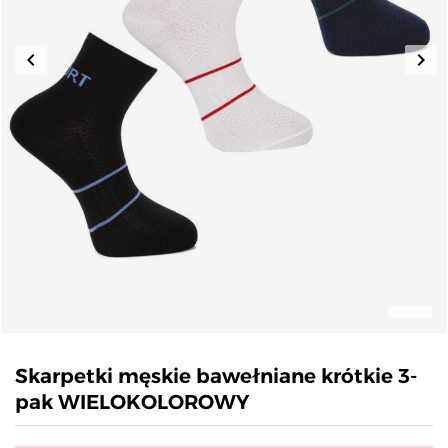
keyboard_arrow_left
keyboard_arrow_right
Poprzedni
Nas
Skarpetki męskie bawełniane krótkie 3-
pak WIELOKOLOROWY