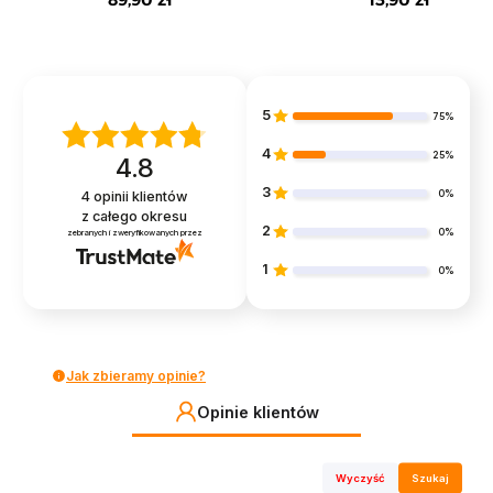
5
75%
4
25%
4.8
3
0%
4
opinii klientów
z całego okresu
2
0%
zebranych i zweryfikowanych przez
1
0%
Jak zbieramy opinie?
Opinie klientów
Wyczyść
Szukaj