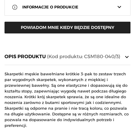
keyboard_arrow_down
INFORMACJE O PRODUKCIE
POWIADOM MNIE KIEDY BĘDZIE DOSTĘPNY
keyboard_arrow_down
OPIS PRODUKTU
(Kod produktu: CSM180-040/3)
Skarpetki męskie bawełniane krótkie 3-pak to zestaw trzech
par wygodnych skarpetek, wykonanych z miękkiej i
przewiewnej bawełny. Są one elastyczne i dopasowują się do
kształtu stopy, zapewniając wygodę nawet podczas długiego
noszenia. Krótki krój skarpetek sprawia, że są one idealne do
noszenia zarówno z butami sportowymi jak i codziennymi.
Skarpetki są odporne na pranie i nie tracą koloru, co pozwala
na długie użytkowanie. Dostępne są w różnych rozmiarach, co
pozwala na dopasowanie do indywidualnych potrzeb i
preferencji.