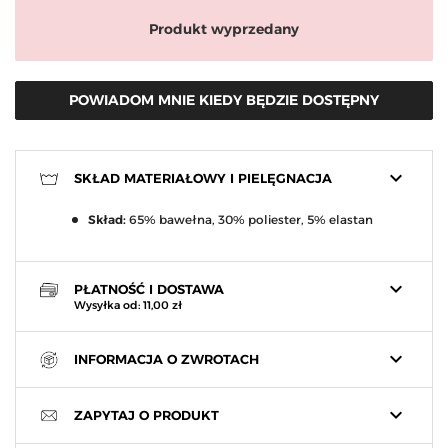
Produkt wyprzedany
POWIADOM MNIE KIEDY BĘDZIE DOSTĘPNY
keyboard_arrow_down
SKŁAD MATERIAŁOWY I PIELĘGNACJA
Skład:
65% bawełna, 30% poliester, 5% elastan
keyboard_arrow_down
PŁATNOŚĆ I DOSTAWA
Wysyłka od: 11,00 zł
keyboard_arrow_down
INFORMACJA O ZWROTACH
keyboard_arrow_down
ZAPYTAJ O PRODUKT