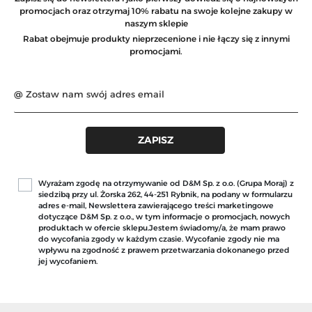
promocjach oraz otrzymaj 10% rabatu na swoje kolejne zakupy w
naszym sklepie
Rabat obejmuje produkty nieprzecenione i nie łączy się z innymi
promocjami.
Wyrażam zgodę na otrzymywanie od D&M Sp. z o.o. (Grupa Moraj) z
siedzibą przy ul. Żorska 262, 44-251 Rybnik, na podany w formularzu
adres e-mail, Newslettera zawierającego treści marketingowe
dotyczące D&M Sp. z o.o., w tym informacje o promocjach, nowych
produktach w ofercie sklepu.Jestem świadomy/a, że mam prawo
do wycofania zgody w każdym czasie. Wycofanie zgody nie ma
wpływu na zgodność z prawem przetwarzania dokonanego przed
jej wycofaniem.