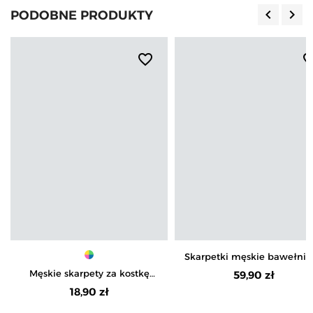
keyboard_arrow_left
keyboard_arrow_right
PODOBNE PRODUKTY
Poprzedn
Nas
favorite_border
favorite_b
Skarpetki męskie bawełnia
sportowe w paski 12-pak
Męskie skarpety za kostkę
59,90 zł
bawełniane szeroki ściągacz
18,90 zł
3-pak