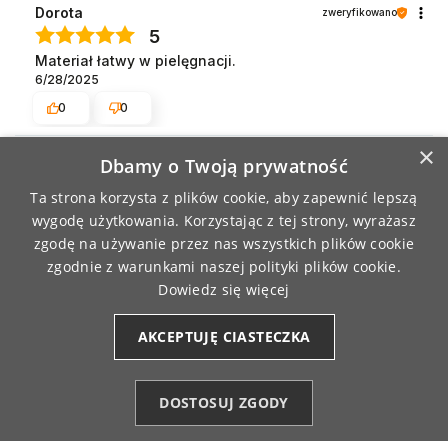
Dorota
zweryfikowano
5
Materiał łatwy w pielęgnacji.
6/28/2025
0
0
×
MEDIACJA WYGASŁA
?
Dbamy o Twoją prywatność
Aneta
Ta strona korzysta z plików cookie, aby zapewnić lepszą
zweryfikowano
3
wygodę użytkowania. Korzystając z tej strony, wyrażasz
zgodę na używanie przez nas wszystkich plików cookie
Sukienka fajnie dopasowana, ale uszyta z
cienkiej bawełny. Zostawiam ze względu na
zgodnie z warunkami naszej polityki plików cookie.
krój, ale materiał mógłby być lepszej jakości.
Dowiedz się więcej
6/5/2025
AKCEPTUJĘ CIASTECZKA
Izabela
zweryfikowano
5
DOSTOSUJ ZGODY
Wszystko w jak najlepszym porządku.polecam🙂
Kategorie
Ulubione (0)
Start
Konto
Koszyk
5/21/2025