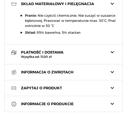
keyboard_arrow_down
SKŁAD MATERIAŁOWY I PIELĘGNACJA
Pranie:
Nie czyścić chemicznie, Nie suszyć w suszarce
bębnowej, Prasować w temperaturze max. 30°C, Prać
ostrożnie w 30 °C
Skład:
95% bawełna, 5% elastan
keyboard_arrow_down
PŁATNOŚĆ I DOSTAWA
Wysyłka od: 11,00 zł
keyboard_arrow_down
INFORMACJA O ZWROTACH
keyboard_arrow_down
ZAPYTAJ O PRODUKT
keyboard_arrow_down
INFORMACJE O PRODUKCIE