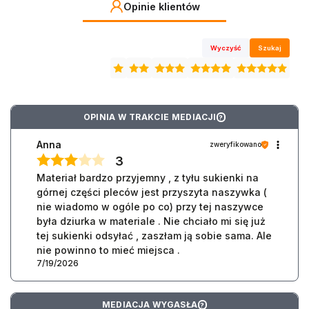
Opinie klientów
Wyczyść
Szukaj
OPINIA W TRAKCIE MEDIACJI
?
Anna
zweryfikowano
3
Materiał bardzo przyjemny , z tyłu sukienki na
górnej części pleców jest przyszyta naszywka (
nie wiadomo w ogóle po co) przy tej naszywce
była dziurka w materiale . Nie chciało mi się już
tej sukienki odsyłać , zaszłam ją sobie sama. Ale
nie powinno to mieć miejsca .
7/19/2026
MEDIACJA WYGASŁA
?