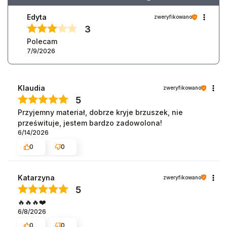
Edyta
zweryfikowano
3
Polecam
7/9/2026
Klaudia
zweryfikowano
5
Przyjemny materiał, dobrze kryje brzuszek, nie
prześwituje, jestem bardzo zadowolona!
6/14/2026
0
0
Katarzyna
zweryfikowano
5
🔥🔥🔥❤️
6/8/2026
0
0