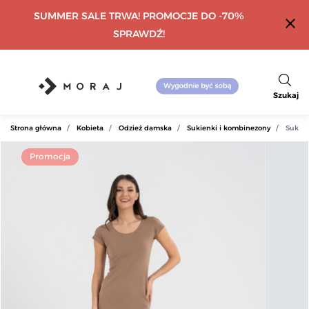
SUMMER SALE TRWA! PROMOCJE DO -70%
close
SPRAWDŹ!
Szukaj
Strona główna
Kobieta
Odzież damska
Sukienki i kombinezony
Sukien
Promocja