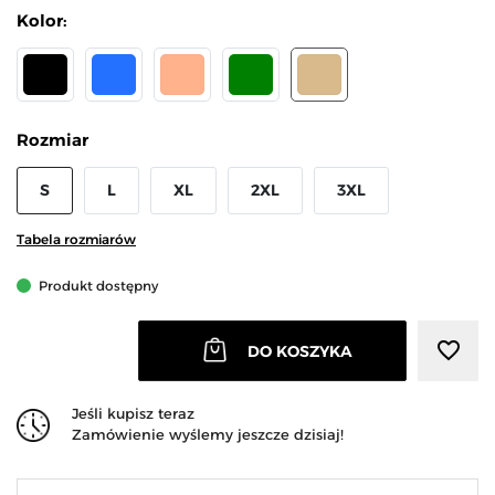
Kolor:
CZARNY
NIEBIESKI
KORALOWY
ZIELONY
BEŻOWY
Rozmiar
S
L
XL
2XL
3XL
Tabela rozmiarów
Produkt dostępny
favorite_border
DO KOSZYKA
Jeśli kupisz teraz
Zamówienie wyślemy jeszcze dzisiaj!