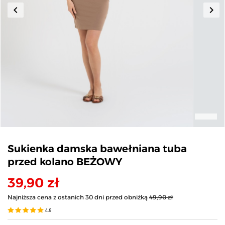
keyboard_arrow_left
keyboard_arrow_right
Poprzedni
Nas
Sukienka damska bawełniana tuba
przed kolano BEŻOWY
39,90 zł
Najniższa cena z ostanich 30 dni przed obniżką
49,90 zł
4.8