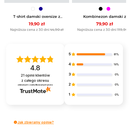
T-shirt damski oversize z
Kombinezon damski z
nadrukiem
kopertowym dekoltem i
19,90 zł
79,90 zł
paskiem
Najniższa cena z 30 dni
44,90 zł
Najniższa cena z 30 dni
119,90 
5
81%
4
19%
4.8
3
0%
21
opinii klientów
z całego okresu
2
0%
zebranych i zweryfikowanych przez
1
0%
Jak zbieramy opinie?