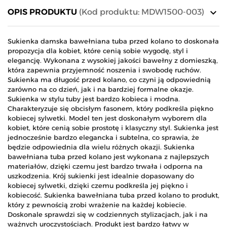
keyboard_arrow_down
OPIS PRODUKTU
(Kod produktu: MDW1500-003)
Sukienka damska bawełniana tuba przed kolano to doskonała
propozycja dla kobiet, które cenią sobie wygodę, styl i
elegancję. Wykonana z wysokiej jakości bawełny z domieszką,
która zapewnia przyjemność noszenia i swobodę ruchów.
Sukienka ma długość przed kolano, co czyni ją odpowiednią
zarówno na co dzień, jak i na bardziej formalne okazje.
Sukienka w stylu tuby jest bardzo kobieca i modna.
Charakteryzuje się obcisłym fasonem, który podkreśla piękno
kobiecej sylwetki. Model ten jest doskonałym wyborem dla
kobiet, które cenią sobie prostotę i klasyczny styl. Sukienka jest
jednocześnie bardzo elegancka i subtelna, co sprawia, że
będzie odpowiednia dla wielu różnych okazji. Sukienka
bawełniana tuba przed kolano jest wykonana z najlepszych
materiałów, dzięki czemu jest bardzo trwała i odporna na
uszkodzenia. Krój sukienki jest idealnie dopasowany do
kobiecej sylwetki, dzięki czemu podkreśla jej piękno i
kobiecość. Sukienka bawełniana tuba przed kolano to produkt,
który z pewnością zrobi wrażenie na każdej kobiecie.
Doskonale sprawdzi się w codziennych stylizacjach, jak i na
ważnych uroczystościach. Produkt jest bardzo łatwy w