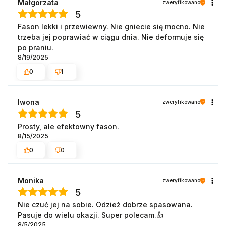
Małgorzata
zweryfikowano
5
Fason lekki i przewiewny. Nie gniecie się mocno. Nie
trzeba jej poprawiać w ciągu dnia. Nie deformuje się
po praniu.
8/19/2025
0
1
Iwona
zweryfikowano
5
Prosty, ale efektowny fason.
8/15/2025
0
0
Monika
zweryfikowano
5
Nie czuć jej na sobie. Odzież dobrze spasowana.
Pasuje do wielu okazji. Super polecam.👍️
8/5/2025