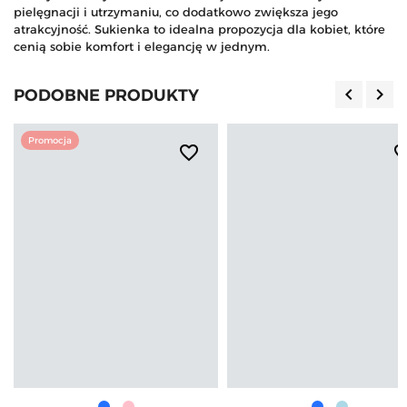
pielęgnacji i utrzymaniu, co dodatkowo zwiększa jego
atrakcyjność. Sukienka to idealna propozycja dla kobiet, które
cenią sobie komfort i elegancję w jednym.
keyboard_arrow_left
keyboard_arrow_right
PODOBNE PRODUKTY
Poprzedn
Nas
Promocja
favorite_border
favorite_b