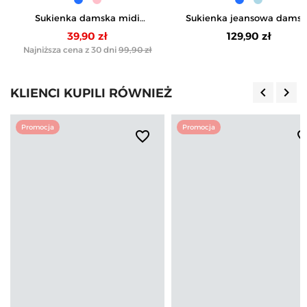
Sukienka damska midi
Sukienka jeansowa damsk
wiskozowa z kopertowym
szmizjerka
39,90 zł
129,90 zł
dekoltem i rozcięciem
Najniższa cena z 30 dni
99,90 zł
keyboard_arrow_left
keyboard_arrow_right
KLIENCI KUPILI RÓWNIEŻ
Poprzedn
Nas
Promocja
Promocja
favorite_border
favorite_b